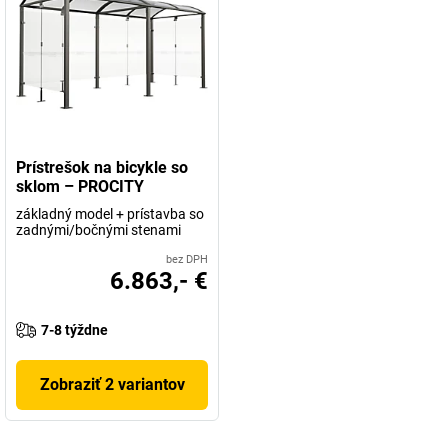
Prístrešok na bicykle so
sklom – PROCITY
základný model + prístavba so
zadnými/bočnými stenami
bez DPH
6.863,- €
7-8 týždne
Zobraziť 2 variantov