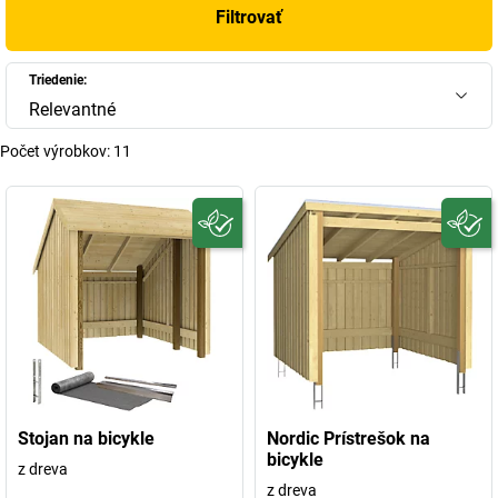
Filtrovať
Triedenie:
Relevantné
Počet výrobkov:
11
Stojan na bicykle
Nordic Prístrešok na
bicykle
z dreva
z dreva