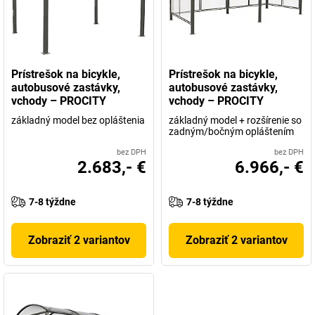
Prístrešok na bicykle,
Prístrešok na bicykle,
autobusové zastávky,
autobusové zastávky,
vchody – PROCITY
vchody – PROCITY
základný model bez opláštenia
základný model + rozšírenie so
zadným/bočným opláštením
bez DPH
bez DPH
2.683,- €
6.966,- €
7-8 týždne
7-8 týždne
Zobraziť 2 variantov
Zobraziť 2 variantov