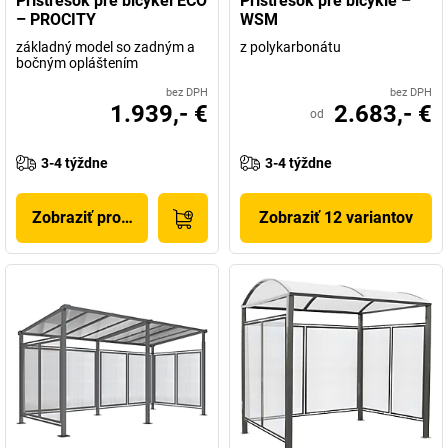
Prístrešok pre bicykel ECO
Prístrešok pre bicykle –
– PROCITY
WSM
základný model so zadným a
z polykarbonátu
bočným opláštením
bez DPH
bez DPH
1.939,- €
2.683,- €
od
3-4 týždne
3-4 týždne
Zobraziť produkt
Zobraziť 12 variantov