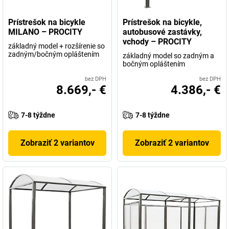
Prístrešok na bicykle
Prístrešok na bicykle,
MILANO – PROCITY
autobusové zastávky,
vchody – PROCITY
základný model + rozšírenie so
zadným/bočným opláštením
základný model so zadným a
bočným opláštením
bez DPH
bez DPH
8.669,- €
4.386,- €
7-8 týždne
7-8 týždne
Zobraziť 2 variantov
Zobraziť 2 variantov