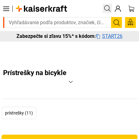
Potrebujete to urgentne? Vybrané bestsellery doručíme do 72 hodín. 
Vyhľadá
START26
Zabezpečte si zľavu 15%* s kódom:
Prístrešky na bicykle
prístrešky (11)