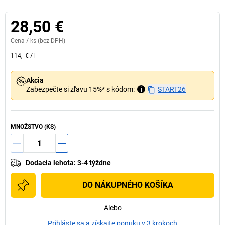
28,50 €
Cena /
ks
(bez DPH)
114,- €
/
l
Akcia
Zabezpečte si zľavu 15%* s kódom:
i
START26
MNOŽSTVO (KS)
Dodacia lehota
:
3-4 týždne
DO NÁKUPNÉHO KOŠÍKA
Alebo
Prihláste sa a získajte ponuku v 3 krokoch