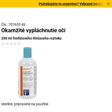
Potrebujete to urgentne? Vybrané bestsellery d
Čís.: 707655 49
Okamžité vypláchnutie očí
250 ml fosfátového tlmiaceho roztoku
sterilné, pripravené na použitie