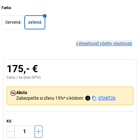
Farba
červená
zelená
×
Resetovať všetky vlastnosti
175,- €
Cena /
ks
(bez DPH)
Akcia
Zabezpečte si zľavu 15%* s kódom:
i
START26
KS