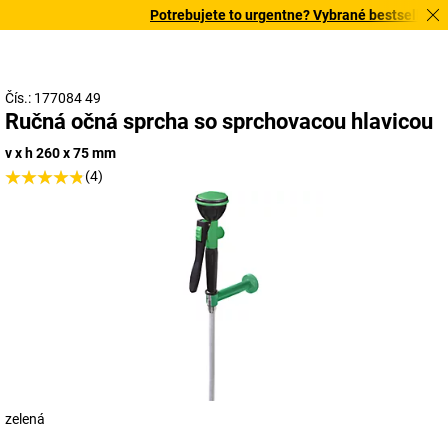
Potrebujete to urgentne? Vybrané bestsellery do
Čís.: 177084 49
Ručná očná sprcha so sprchovacou hlavicou
v x h 260 x 75 mm
(4)
zelená