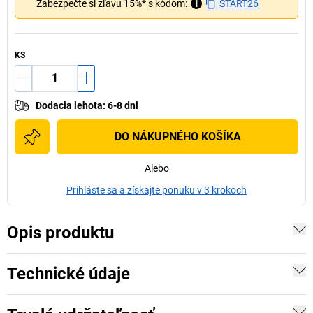
Zabezpečte si zľavu 15%* s kódom:
i
START26
KS
Dodacia lehota
:
6-8 dni
DO NÁKUPNÉHO KOŠÍKA
Alebo
Prihláste sa a získajte ponuku v 3 krokoch
Opis produktu
Technické údaje