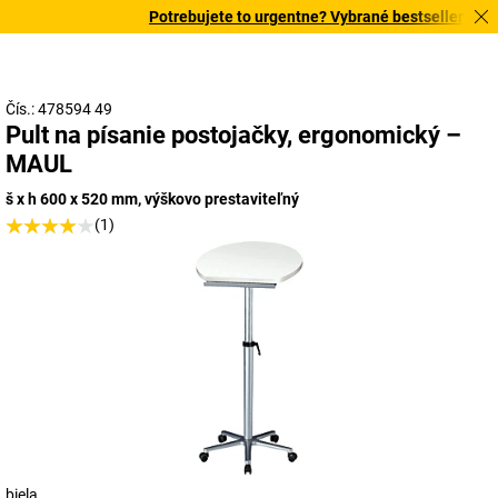
Potrebujete to urgentne? Vybrané bestsellery doru
Čís.: 478594 49
Pult na písanie postojačky, ergonomický –
MAUL
š x h 600 x 520 mm, výškovo prestaviteľný
(1)
biela