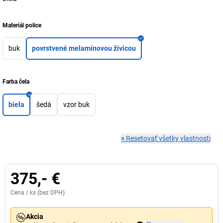
Materiál police
buk
povrstvené melamínovou živicou
Farba čela
biela
šedá
vzor buk
×
Resetovať všetky vlastnosti
375,- €
Cena /
ks
(bez DPH)
Akcia