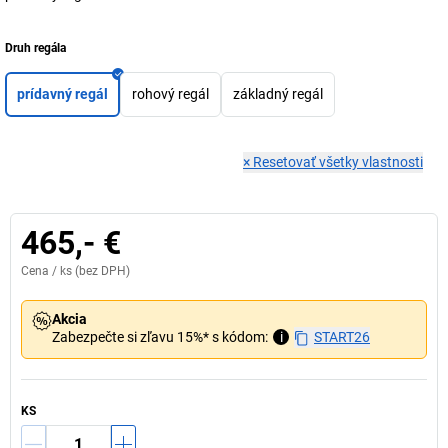
Druh regála
prídavný regál
rohový regál
základný regál
×
Resetovať všetky vlastnosti
465,- €
Cena /
ks
(bez DPH)
Akcia
Zabezpečte si zľavu 15%* s kódom:
i
START26
KS