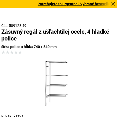
Potrebujete to urgentne? Vybrané bestsellery dor
Čís.: 589128 49
Zásuvný regál z ušľachtilej ocele, 4 hladké
police
šírka police x hĺbka 740 x 540 mm
prídavný regál