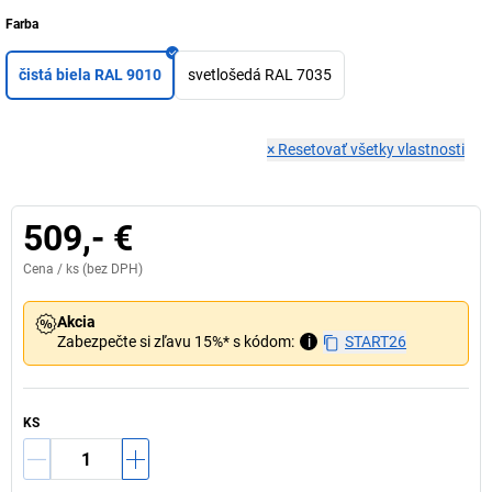
Farba
čistá biela RAL 9010
svetlošedá RAL 7035
×
Resetovať všetky vlastnosti
509,- €
Cena /
ks
(bez DPH)
Akcia
Zabezpečte si zľavu 15%* s kódom:
i
START26
KS