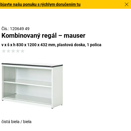
javte našu ponuku s rýchlym doručením tu
Čís.: 120649 49
Kombinovaný regál – mauser
v x š x h 830 x 1200 x 432 mm, plastová doska, 1 polica
čistá biela / biela