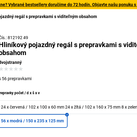
tne? Vybrané bestsellery doručíme do 72 hodín. Objavte našu ponuku s
ojazdný regál s prepravkami s viditeľným obsahom
Čís.: 812192 49
Hliníkový pojazdný regál s prepravkami s vidi
obsahom
dvojstranný
s 56 prepravkami
repravky počet / d x š x v
24 x červená / 102 x 100 x 60 mm 24 x žltá / 102 x 160 x 75 mm 8 x zel
56 x modrá / 150 x 235 x 125 mm