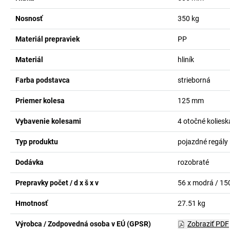
Nosnosť
350
kg
Materiál prepraviek
PP
Materiál
hliník
Farba podstavca
strieborná
Priemer kolesa
125
mm
Vybavenie kolesami
4 otočné koliesk
Typ produktu
pojazdné regály
Dodávka
rozobraté
Prepravky počet / d x š x v
56 x modrá / 15
Hmotnosť
27.51
kg
Výrobca / Zodpovedná osoba v EÚ (GPSR)
Zobraziť PDF