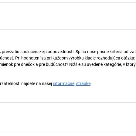
k prevzatiu spoločenskej zodpovednosti. Spĺňa naše prísne kritériá udržat
úcnosť. Pri hodnotení sa pri každom výrobku kladie rozhodujúca otázka:
mienok pre dnešok a pre budúcnosť? Nižšie sú uvedené kategórie, v ktorý
držateľnosti nájdete na našej
informačnej stránke
.