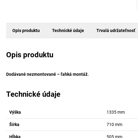
Opis produktu
Technické údaje
Trvalá udržateľnosť
Opis produktu
Dodávané nezmontované – ľahká montáž.
Technické údaje
Výška
1335
mm
Šírka
710
mm
Hĺbka
505
mm