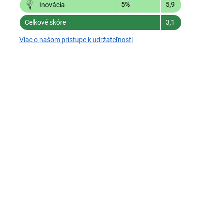
5%
5,9
Inovácia
Celkové skóre
3,1
Viac o našom prístupe k udržateľnosti