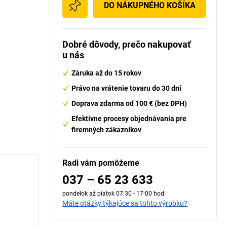
DO NÁKUPNÉHO KOŠÍKA
Dobré dôvody, prečo nakupovať
u nás
Záruka až do 15 rokov
Právo na vrátenie tovaru do 30 dní
Doprava zdarma od 100 € (bez DPH)
Efektívne procesy objednávania pre
firemných zákazníkov
Radi vám pomôžeme
037 – 65 23 633
pondelok až piatok 07:30 - 17:00 hod.
Máte otázky týkajúce sa tohto výrobku?