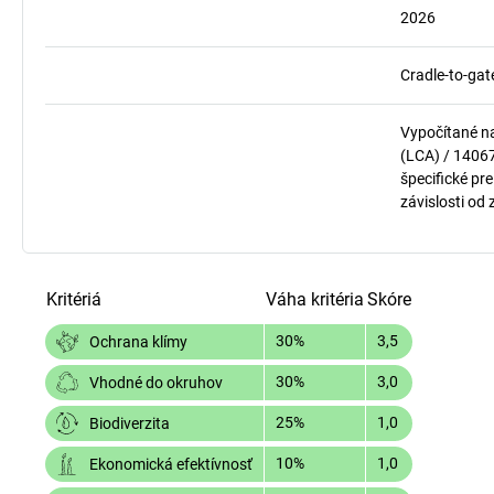
2026
Cradle-to-gat
Vypočítané n
(LCA) / 1406
špecifické pre
závislosti od
Kritériá
Váha kritéria
Skóre
30%
3,5
Ochrana klímy
30%
3,0
Vhodné do okruhov
25%
1,0
Biodiverzita
10%
1,0
Ekonomická efektívnosť