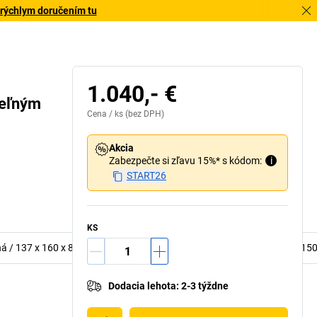
 rýchlym doručením tu
1.040,- €
teľným
Cena /
ks
(bez DPH)
Akcia
Zabezpečte si zľavu 15%* s kódom:
i
START26
KS
ená / 137 x 160 x 82 mm 24 x zelená / 102 x 215 x 75 mm 16 x modrá / 1
Dodacia lehota
:
2-3 týždne