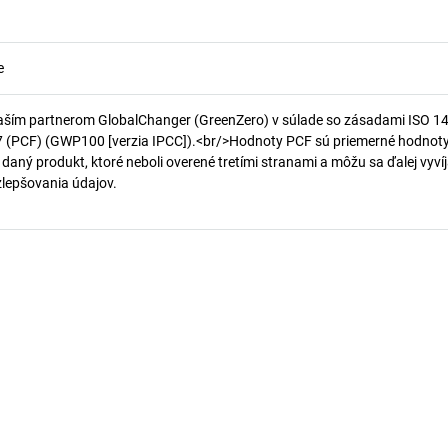
e
aším partnerom GlobalChanger (GreenZero) v súlade so zásadami ISO 1
7 (PCF) (GWP100 [verzia IPCC]).<br/>Hodnoty PCF sú priemerné hodnot
 daný produkt, ktoré neboli overené tretími stranami a môžu sa ďalej vyvíj
 zlepšovania údajov.