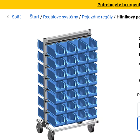
Potrebujete to urgen
Späť
Štart
Regálové systémy
Pojazdné regály
Hliníkový p
P