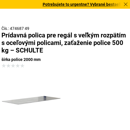
Potrebujete to urgentne? Vybrané bestsellery do
Čís.: 474687 49
Prídavná polica pre regál s veľkým rozpätím
s oceľovými policami, zaťaženie police 500
kg – SCHULTE
šírka police 2000 mm