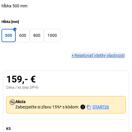
hĺbka 500 mm
Hĺbka
[
mm
]
500
600
800
1000
×
Resetovať všetky vlastnosti
159,- €
Cena /
ks
(bez DPH)
Akcia
Zabezpečte si zľavu 15%* s kódom:
i
START26
KS