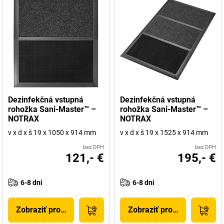
Dezinfekčná vstupná
Dezinfekčná vstupná
rohožka Sani-Master™ –
rohožka Sani-Master™ –
NOTRAX
NOTRAX
v x d x š 19 x 1050 x 914 mm
v x d x š 19 x 1525 x 914 mm
bez DPH
bez DPH
121,- €
195,- €
6-8 dni
6-8 dni
Zobraziť produkt
Zobraziť produkt