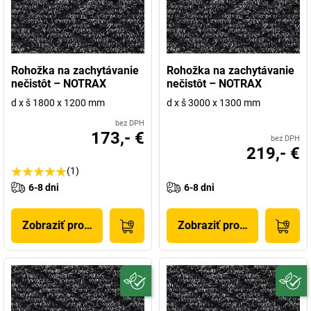
Rohožka na zachytávanie
Rohožka na zachytávanie
nečistôt – NOTRAX
nečistôt – NOTRAX
d x š 1800 x 1200 mm
d x š 3000 x 1300 mm
bez DPH
173,- €
bez DPH
219,- €
(1)
6-8 dni
6-8 dni
Zobraziť produkt
Zobraziť produkt