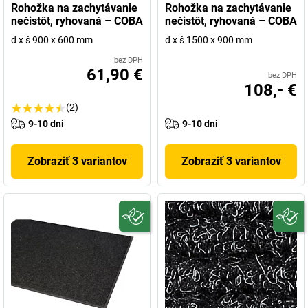
Rohožka na zachytávanie
Rohožka na zachytávanie
nečistôt, ryhovaná – COBA
nečistôt, ryhovaná – COBA
d x š 900 x 600 mm
d x š 1500 x 900 mm
bez DPH
61,90 €
bez DPH
108,- €
(2)
9-10 dni
9-10 dni
Zobraziť 3 variantov
Zobraziť 3 variantov