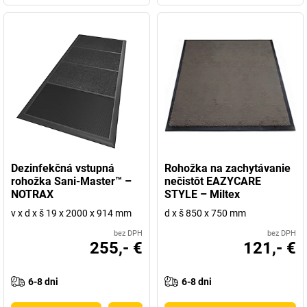
Dezinfekčná vstupná
Rohožka na zachytávanie
rohožka Sani-Master™ –
nečistôt EAZYCARE
NOTRAX
STYLE – Miltex
v x d x š 19 x 2000 x 914 mm
d x š 850 x 750 mm
bez DPH
bez DPH
255,- €
121,- €
6-8 dni
6-8 dni