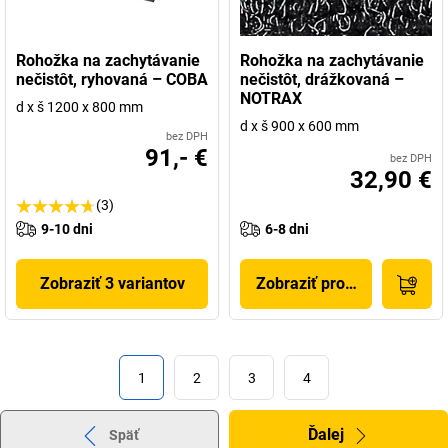
Rohožka na zachytávanie
Rohožka na zachytávanie
nečistôt, ryhovaná – COBA
nečistôt, drážkovaná –
NOTRAX
d x š 1200 x 800 mm
d x š 900 x 600 mm
bez DPH
91,- €
bez DPH
32,90 €
(3)
9-10 dni
6-8 dni
Zobraziť 3 variantov
Zobraziť produkt
1
2
3
4
Ďalej
Späť