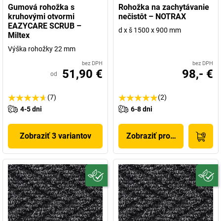
Gumová rohožka s
Rohožka na zachytávanie
kruhovými otvormi
nečistôt – NOTRAX
EAZYCARE SCRUB –
d x š 1500 x 900 mm
Miltex
Výška rohožky 22 mm
bez DPH
bez DPH
51,90 €
98,- €
od
(7)
(2)
4-5 dni
6-8 dni
Zobraziť 3 variantov
Zobraziť produkt