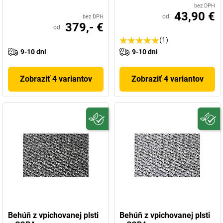
bez DPH
43,90 €
od
bez DPH
379,- €
od
(1)
9-10 dni
9-10 dni
Zobraziť 4 variantov
Zobraziť 4 variantov
Behúň z vpichovanej plsti
Behúň z vpichovanej plsti