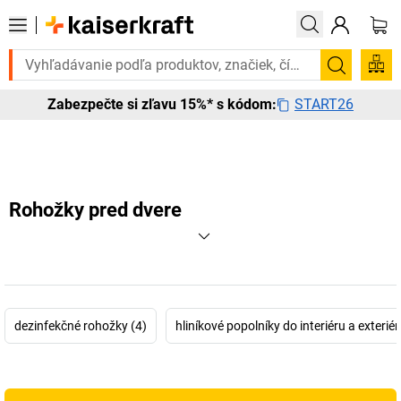
te to urgentne? Vybrané bestsellery doručíme do 72 hodín. Objavte n
Vyhľadá
START26
Zabezpečte si zľavu 15%* s kódom:
Rohožky pred dvere
dezinfekčné rohožky (4)
hliníkové popolníky do interiéru a exteriér