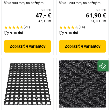
šírka 900 mm, na bežný m
šírka 1200 mm, na bežný m
bez DPH
bez DPH
47,- €
61,90 €
47,- €
/
m
61,90 €
/
m
(21)
(14)
9-10 dni
9-10 dni
Zobraziť 4 variantov
Zobraziť 4 variantov