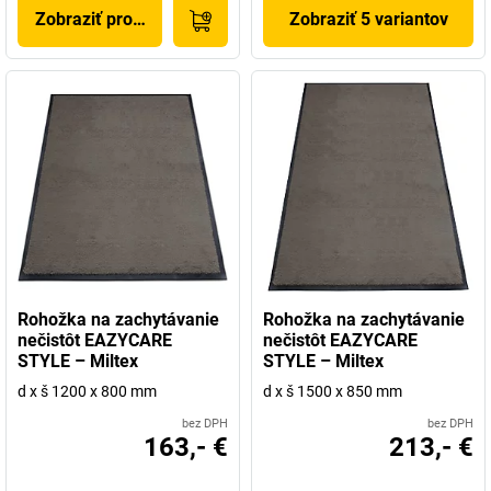
Zobraziť produkt
Zobraziť 5 variantov
Rohožka na zachytávanie
Rohožka na zachytávanie
nečistôt EAZYCARE
nečistôt EAZYCARE
STYLE – Miltex
STYLE – Miltex
d x š 1200 x 800 mm
d x š 1500 x 850 mm
bez DPH
bez DPH
163,- €
213,- €