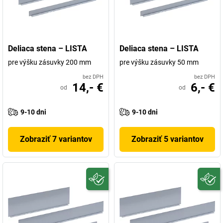
Deliaca stena – LISTA
Deliaca stena – LISTA
pre výšku zásuvky 200 mm
pre výšku zásuvky 50 mm
bez DPH
bez DPH
14,- €
6,- €
od
od
9-10 dni
9-10 dni
Zobraziť 7 variantov
Zobraziť 5 variantov