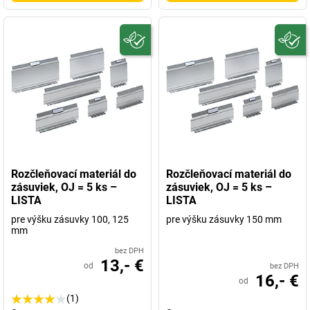
Rozčleňovací materiál do
Rozčleňovací materiál do
zásuviek, OJ = 5 ks –
zásuviek, OJ = 5 ks –
LISTA
LISTA
pre výšku zásuvky 100, 125
pre výšku zásuvky 150 mm
mm
bez DPH
13,- €
od
bez DPH
16,- €
od
(1)