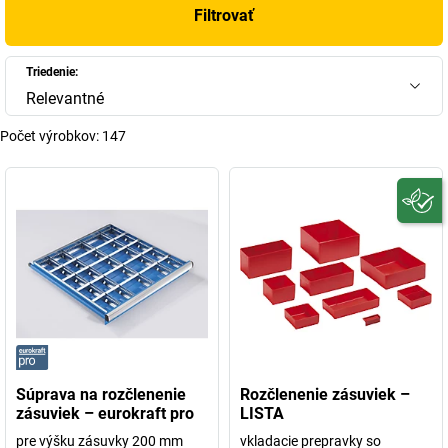
Filtrovať
Triedenie:
Relevantné
Počet výrobkov:
147
Súprava na rozčlenenie
Rozčlenenie zásuviek –
zásuviek – eurokraft pro
LISTA
pre výšku zásuvky 200 mm
vkladacie prepravky so