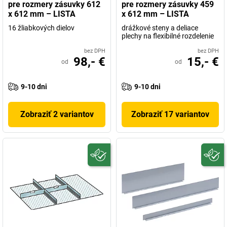
pre rozmery zásuvky 612
pre rozmery zásuvky 459
x 612 mm – LISTA
x 612 mm – LISTA
16 žliabkových dielov
drážkové steny a deliace
plechy na flexibilné rozdelenie
bez DPH
bez DPH
98,- €
15,- €
od
od
9-10 dni
9-10 dni
Zobraziť 2 variantov
Zobraziť 17 variantov