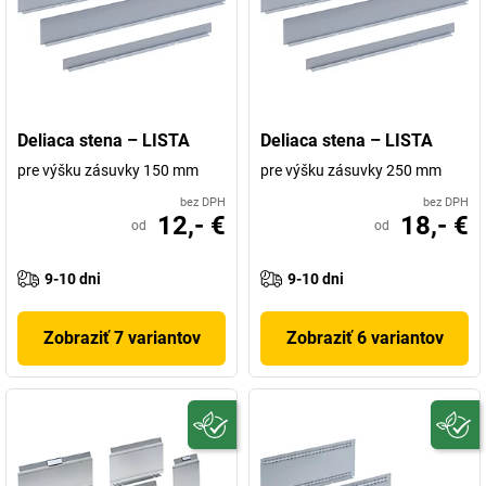
Deliaca stena – LISTA
Deliaca stena – LISTA
pre výšku zásuvky 150 mm
pre výšku zásuvky 250 mm
bez DPH
bez DPH
12,- €
18,- €
od
od
9-10 dni
9-10 dni
Zobraziť 7 variantov
Zobraziť 6 variantov