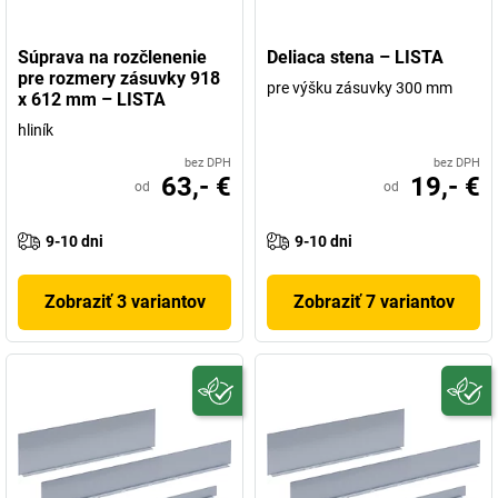
Súprava na rozčlenenie
Deliaca stena – LISTA
pre rozmery zásuvky 918
pre výšku zásuvky 300 mm
x 612 mm – LISTA
hliník
bez DPH
bez DPH
63,- €
19,- €
od
od
9-10 dni
9-10 dni
Zobraziť 3 variantov
Zobraziť 7 variantov