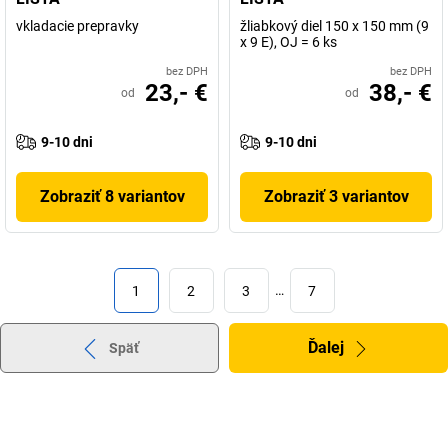
vkladacie prepravky
žliabkový diel 150 x 150 mm (9
x 9 E), OJ = 6 ks
bez DPH
bez DPH
23,- €
38,- €
od
od
9-10 dni
9-10 dni
Zobraziť 8 variantov
Zobraziť 3 variantov
1
2
3
…
7
Ďalej
Späť