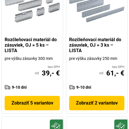
Rozčleňovací materiál do
Rozčleňovací materiál do
zásuviek, OJ = 5 ks –
zásuviek, OJ = 3 ks –
LISTA
LISTA
pre výšku zásuvky 300 mm
pre výšku zásuvky 250 mm
bez DPH
bez DPH
39,- €
61,- €
od
od
9-10 dni
9-10 dni
Zobraziť 5 variantov
Zobraziť 2 variantov