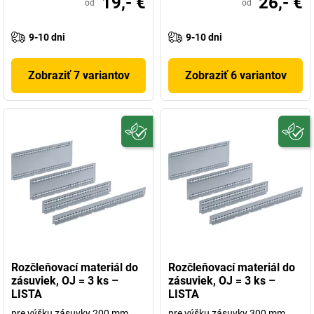
19,- €
26,- €
od
od
9-10 dni
9-10 dni
Zobraziť 7 variantov
Zobraziť 6 variantov
Rozčleňovací materiál do
Rozčleňovací materiál do
zásuviek, OJ = 3 ks –
zásuviek, OJ = 3 ks –
LISTA
LISTA
pre výšku zásuvky 200 mm
pre výšku zásuvky 300 mm