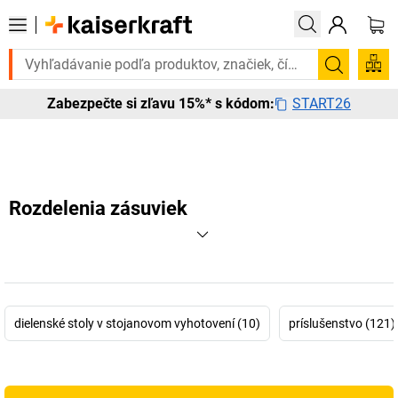
jete to urgentne? Vybrané bestsellery doručíme do 72 hodín. Objavte 
Vyhľadá
START26
Zabezpečte si zľavu 15%* s kódom:
Rozdelenia zásuviek
dielenské stoly v stojanovom vyhotovení (10)
príslušenstvo (121)