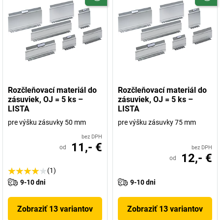
Rozčleňovací materiál do
Rozčleňovací materiál do
zásuviek, OJ = 5 ks –
zásuviek, OJ = 5 ks –
LISTA
LISTA
pre výšku zásuvky 50 mm
pre výšku zásuvky 75 mm
bez DPH
11,- €
od
bez DPH
12,- €
od
(1)
9-10 dni
9-10 dni
Zobraziť 13 variantov
Zobraziť 13 variantov