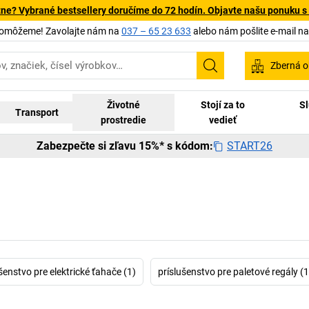
tne? Vybrané bestsellery doručíme do 72 hodín. Objavte našu ponuku s
pomôžeme! Zavolajte nám na
037 – 65 23 633
alebo nám pošlite e-mail n
Zberná o
Vyhľadávanie
Životné
Stojí za to
Sl
Transport
prostredie
vedieť
START26
Zabezpečte si zľavu 15%* s kódom:
šenstvo pre elektrické ťahače (1)
príslušenstvo pre paletové regály (1