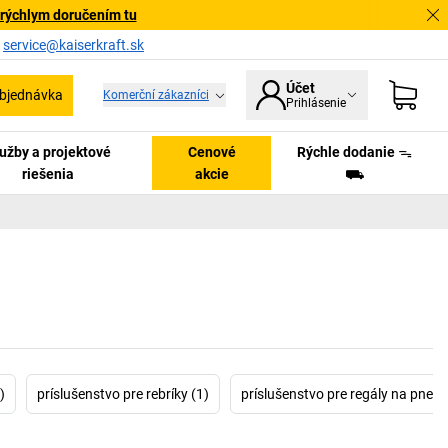
 rýchlym doručením tu
a
service@kaiserkraft.sk
Účet
bjednávka
Komerční zákazníci
Prihlásenie
užby a projektové
Cenové
Rýchle dodanie ᯓ
riešenia
akcie
⛟
)
príslušenstvo pre rebríky (1)
príslušenstvo pre regály na pneum