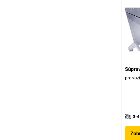
Súprav
pre voz
3-4
Zobr