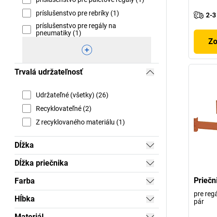
príslušenstvo pre rebríky (1)
2-3
príslušenstvo pre regály na
pneumatiky (1)
Zo
Trvalá udržateľnosť
Udržateľné (všetky) (26)
Recyklovateľné (2)
Z recyklovaného materiálu (1)
Dĺžka
Dĺžka priečnika
Priečn
Farba
pre reg
Hĺbka
pár
Materiál