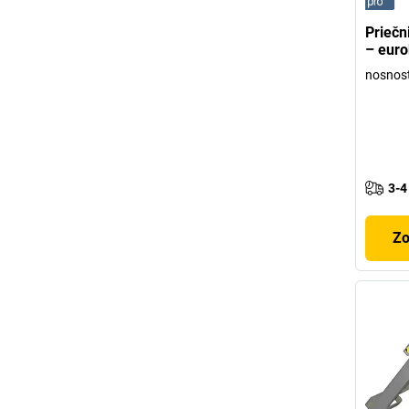
Priečn
– euro
nosnos
3-4
Zo