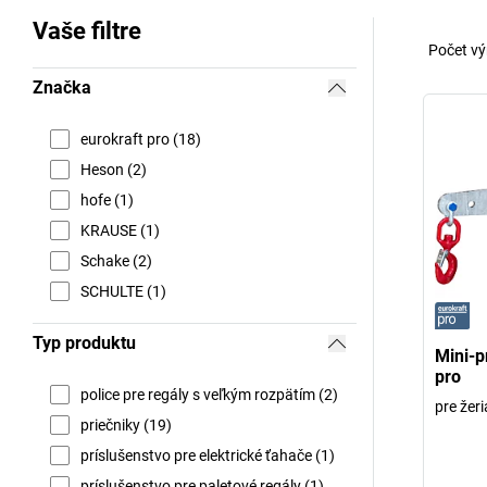
Vaše filtre
Počet vý
Značka
eurokraft pro (18)
Heson (2)
hofe (1)
KRAUSE (1)
Schake (2)
SCHULTE (1)
Typ produktu
Mini-p
pro
police pre regály s veľkým rozpätím (2)
pre žeri
priečniky (19)
príslušenstvo pre elektrické ťahače (1)
príslušenstvo pre paletové regály (1)