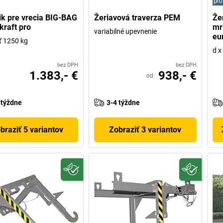
ik pre vrecia BIG-BAG
Žeriavová traverza PEM
Že
kraft pro
mr
variabilné upevnenie
eu
ť 1250 kg
d x
bez DPH
bez DPH
1.383,- €
938,- €
od
 týždne
3-4 týždne
braziť 5 variantov
Zobraziť 3 variantov