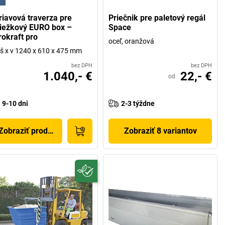
riavová traverza pre
Priečnik pre paletový regál
iežkový EURO box –
Space
rokraft pro
oceľ, oranžová
 š x v 1240 x 610 x 475 mm
bez DPH
bez DPH
1.040,- €
22,- €
od
9-10 dni
2-3 týždne
Zobraziť produkt
Zobraziť 8 variantov