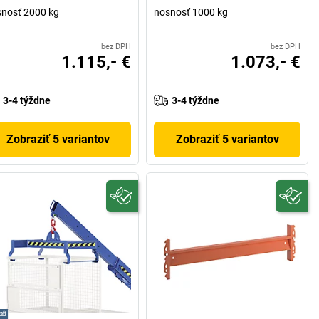
nosť 2000 kg
nosnosť 1000 kg
bez DPH
bez DPH
1.115,- €
1.073,- €
3-4 týždne
3-4 týždne
Zobraziť 5 variantov
Zobraziť 5 variantov