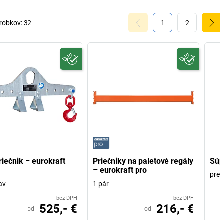
robkov:
32
1
2
riečnik – eurokraft
Priečniky na paletové regály
Sú
– eurokraft pro
pre
av
1 pár
bez DPH
bez DPH
525,- €
216,- €
od
od