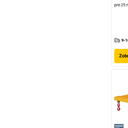
pre 25 
9-1
Zobr