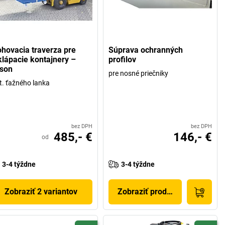
ohovacia traverza pre
Súprava ochranných
klápacie kontajnery –
profilov
son
pre nosné priečniky
t. ťažného lanka
bez DPH
bez DPH
485,- €
146,- €
od
3-4 týždne
3-4 týždne
Zobraziť 2 variantov
Zobraziť produkt