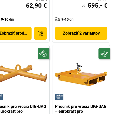
bez DPH
bez DPH
62,90 €
595,- €
od
9-10 dni
9-10 dni
Zobraziť produkt
Zobraziť 2 variantov
iečnik pre vrecia BIG-BAG
Priečnik pre vrecia BIG-BAG
eurokraft pro
– eurokraft pro