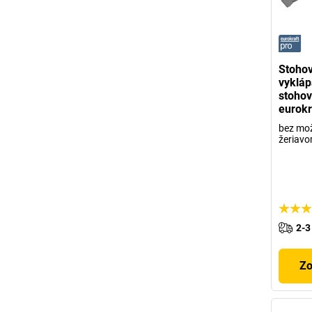
Stohov
vykláp
stohov
eurokr
bez mož
žeriav
2-3
Zo