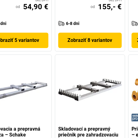
bez DPH
bez DPH
54,90 €
155,- €
od
od
 dni
6-8 dni
braziť 5 variantov
Zobraziť 8 variantov
vacia a prepravná
Skladovací a prepravný
Pr
za – Schake
priečnik pre zahradzovaciu
– 