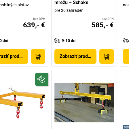
mrežu – Schake
mobilných plotov
nos
pre 20 zahradení
bez DPH
bez DPH
639,- €
585,- €
0 dni
9-10 dni
aziť produkt
Zobraziť produkt