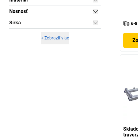
Nosnosť
Šírka
6-8
+
Zobraziť viac
Zo
Sklado
traver