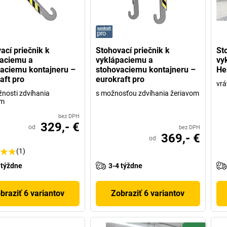
ací priečnik k
Stohovací priečnik k
St
aciemu a
vyklápaciemu a
vy
aciemu kontajneru –
stohovaciemu kontajneru –
He
aft pro
eurokraft pro
vrá
nosti zdvíhania
s možnosťou zdvíhania žeriavom
om
bez DPH
329,- €
od
bez DPH
369,- €
od
(1)
 týždne
3-4 týždne
braziť 6 variantov
Zobraziť 6 variantov