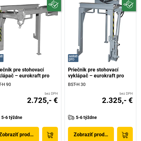
iečnik pre stohovací
Priečnik pre stohovací
klápač – eurokraft pro
vyklápač – eurokraft pro
-H 90
BST-H 30
bez DPH
bez DPH
2.725,- €
2.325,- €
5-6 týždne
5-6 týždne
Zobraziť produkt
Zobraziť produkt