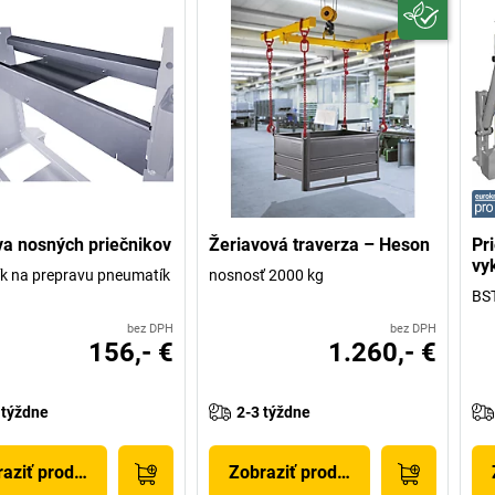
a nosných priečnikov
Žeriavová traverza – Heson
Pr
vy
ík na prepravu pneumatík
nosnosť 2000 kg
BST
bez DPH
bez DPH
156,- €
1.260,- €
 týždne
2-3 týždne
aziť produkt
Zobraziť produkt