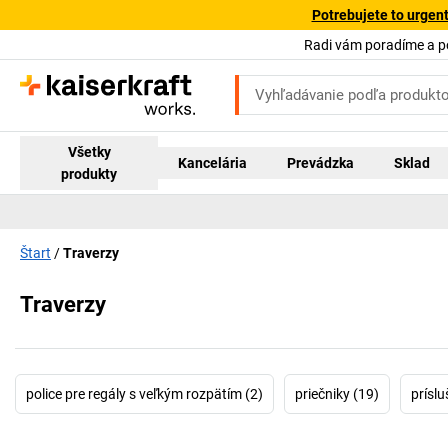
Potrebujete to urgen
Radi vám poradíme a 
Všetky
Kancelária
Prevádzka
Sklad
produkty
Štart
Traverzy
Traverzy
police pre regály s veľkým rozpätím (2)
priečniky (19)
príslu