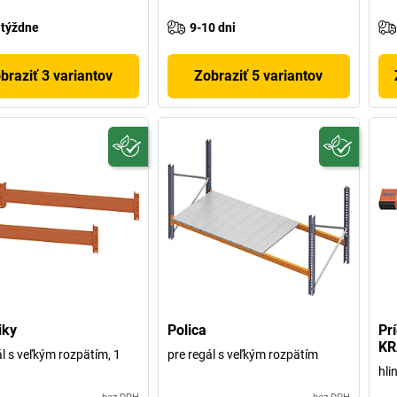
 týždne
9-10 dni
braziť 3 variantov
Zobraziť 5 variantov
iky
Polica
Pr
KR
ál s veľkým rozpätím, 1
pre regál s veľkým rozpätím
hli