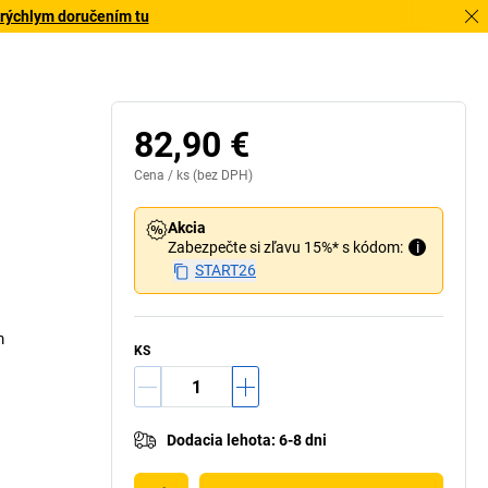
 rýchlym doručením tu
82,90 €
Cena /
ks
(bez DPH)
Akcia
Zabezpečte si zľavu 15%* s kódom:
i
START26
m
KS
Dodacia lehota
:
6-8 dni