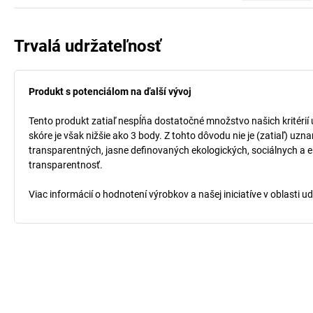
Trvalá udržateľnosť
Produkt s potenciálom na ďalší vývoj
Tento produkt zatiaľ nespĺňa dostatočné množstvo našich kritérií
skóre je však nižšie ako 3 body. Z tohto dôvodu nie je (zatiaľ) uz
transparentných, jasne definovaných ekologických, sociálnych a ek
transparentnosť.
Viac informácií o hodnotení výrobkov a našej iniciatíve v oblasti u