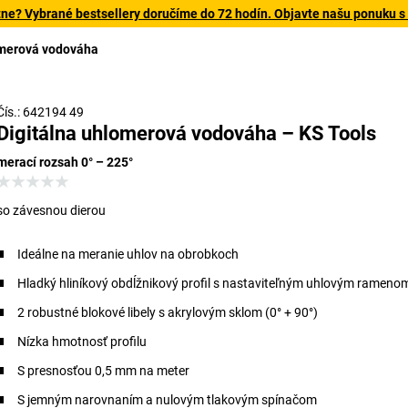
tne? Vybrané bestsellery doručíme do 72 hodín. Objavte našu ponuku s
omerová vodováha
Čís.: 642194 49
Digitálna uhlomerová vodováha – KS Tools
merací rozsah 0° – 225°
so závesnou dierou
Ideálne na meranie uhlov na obrobkoch
Hladký hliníkový obdĺžnikový profil s nastaviteľným uhlovým rameno
2 robustné blokové libely s akrylovým sklom (0° + 90°)
Nízka hmotnosť profilu
S presnosťou 0,5 mm na meter
S jemným narovnaním a nulovým tlakovým spínačom