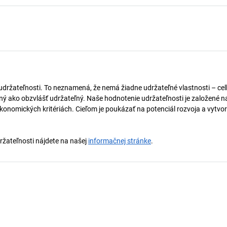
 udržateľnosti. To neznamená, že nemá žiadne udržateľné vlastnosti – ce
naný ako obzvlášť udržateľný. Naše hodnotenie udržateľnosti je založené n
onomických kritériách. Cieľom je poukázať na potenciál rozvoja a vytvor
držateľnosti nájdete na našej
informačnej stránke
.