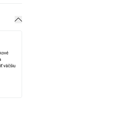
lkové
a
iť väčšiu