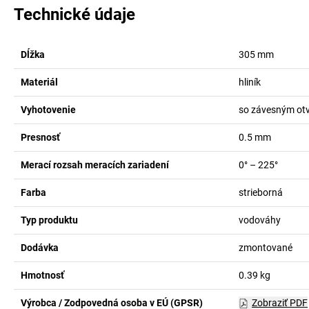
Technické údaje
Dĺžka
305
mm
Materiál
hliník
Vyhotovenie
so závesným ot
Presnosť
0.5
mm
Merací rozsah meracích zariadení
0° – 225°
Farba
strieborná
Typ produktu
vodováhy
Dodávka
zmontované
Hmotnosť
0.39
kg
Výrobca / Zodpovedná osoba v EÚ (GPSR)
Zobraziť PDF