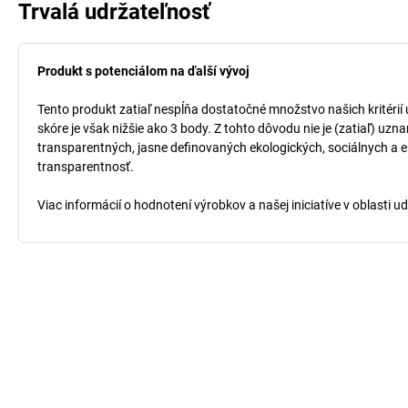
Trvalá udržateľnosť
Produkt s potenciálom na ďalší vývoj
Tento produkt zatiaľ nespĺňa dostatočné množstvo našich kritérií
skóre je však nižšie ako 3 body. Z tohto dôvodu nie je (zatiaľ) uz
transparentných, jasne definovaných ekologických, sociálnych a ek
transparentnosť.
Viac informácií o hodnotení výrobkov a našej iniciatíve v oblasti u