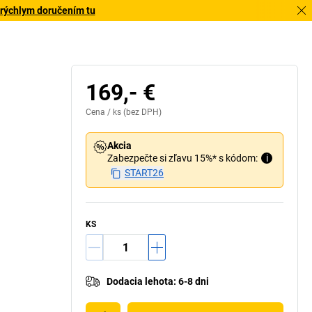
 rýchlym doručením tu
169,- €
Cena /
ks
(bez DPH)
Akcia
Zabezpečte si zľavu 15%* s kódom:
i
START26
KS
Dodacia lehota
:
6-8 dni