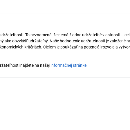
 udržateľnosti. To neznamená, že nemá žiadne udržateľné vlastnosti – ce
naný ako obzvlášť udržateľný. Naše hodnotenie udržateľnosti je založené n
onomických kritériách. Cieľom je poukázať na potenciál rozvoja a vytvor
držateľnosti nájdete na našej
informačnej stránke
.