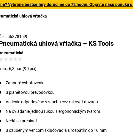
tne? Vybrané bestsellery doručíme do 72 hodín. Objavte našu ponuku s
umatická uhlová vŕtačka
Čís.: 568781 49
Pneumatická uhlová vŕtačka – KS Tools
pneumatická
max. 6,3 bar (90 psi)
Zahnuté vyhotovenie
S planétovou prevodovkou
Vedenie odpadového vzduchu cez rukoväť dozadu
Na ovládanie jednou rukou s ergonomickým tvarom
Nedá sa prepínať
S ozubeným vencom skľučovadla s rozpätím do 10 mm