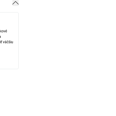
lkové
a
iť väčšiu