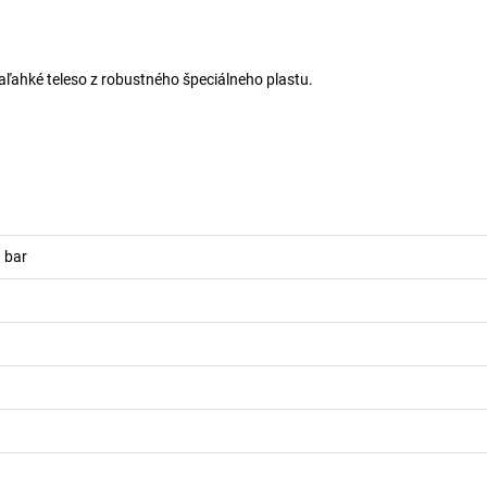
raľahké teleso z robustného špeciálneho plastu.
)
bar