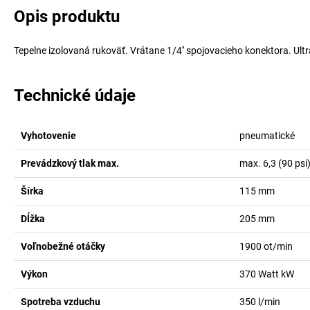
Opis produktu
Tepelne izolovaná rukoväť. Vrátane 1/4'' spojovacieho konektora. Ult
Technické údaje
Vyhotovenie
pneumatické
Prevádzkový tlak max.
max. 6,3 (90 psi
Šírka
115
mm
Dĺžka
205
mm
Voľnobežné otáčky
1900
ot/min
Výkon
370 Watt
kW
Spotreba vzduchu
350
l/min