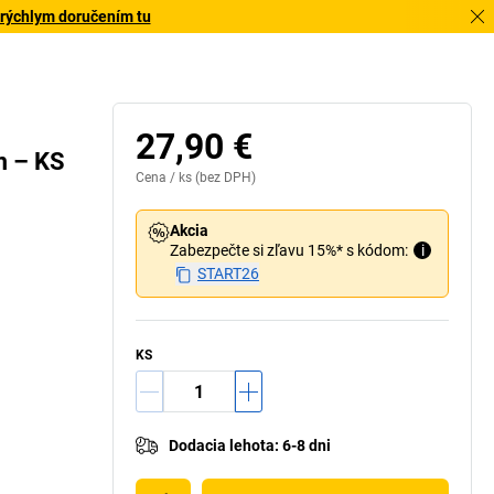
 rýchlym doručením tu
27,90 €
m – KS
Cena /
ks
(bez DPH)
Akcia
Zabezpečte si zľavu 15%* s kódom:
i
START26
KS
Dodacia lehota
:
6-8 dni