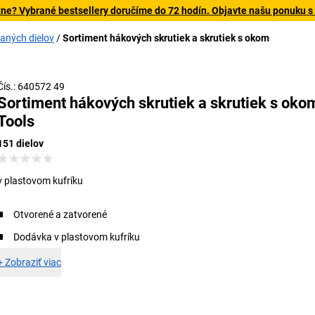
tne? Vybrané bestsellery doručíme do 72 hodín. Objavte našu ponuku s
vaných dielov
Sortiment hákových skrutiek a skrutiek s okom
Čís.: 640572 49
Sortiment hákových skrutiek a skrutiek s oko
Tools
151 dielov
v plastovom kufríku
Otvorené a zatvorené
Dodávka v plastovom kufríku
+
Zobraziť viac