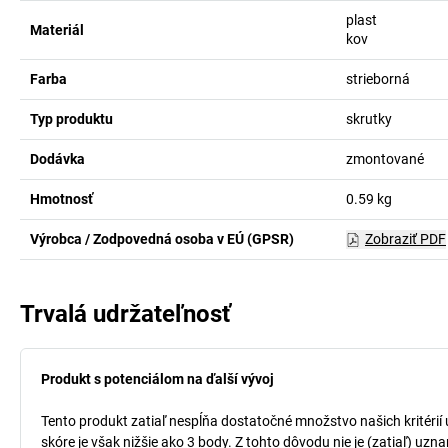
plast
Materiál
kov
Farba
strieborná
Typ produktu
skrutky
Dodávka
zmontované
Hmotnosť
0.59
kg
Výrobca / Zodpovedná osoba v EÚ (GPSR)
Zobraziť PDF
Trvalá udržateľnosť
Produkt s potenciálom na ďalší vývoj
Tento produkt zatiaľ nespĺňa dostatočné množstvo našich kritérií
skóre je však nižšie ako 3 body. Z tohto dôvodu nie je (zatiaľ) uz