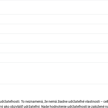
 udržateľnosti. To neznamená, že nemá žiadne udržateľné vlastnosti – ce
naný ako obzvlášť udržateľný. Naše hodnotenie udržateľnosti je založené n