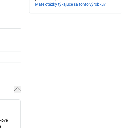
Máte otázky týkajúce sa tohto výrobku?
lkové
a