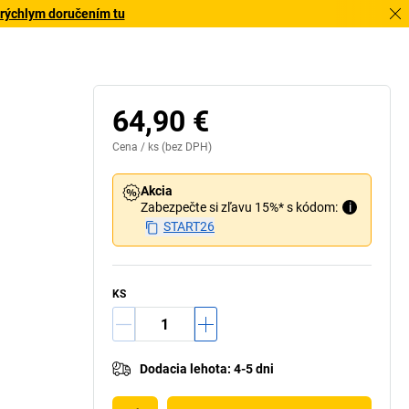
 rýchlym doručením tu
64,90 €
Cena /
ks
(bez DPH)
Akcia
Zabezpečte si zľavu 15%* s kódom:
i
START26
KS
Dodacia lehota
:
4-5 dni