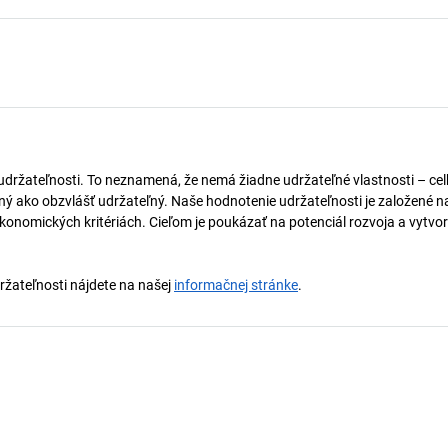
 udržateľnosti. To neznamená, že nemá žiadne udržateľné vlastnosti – ce
naný ako obzvlášť udržateľný. Naše hodnotenie udržateľnosti je založené n
onomických kritériách. Cieľom je poukázať na potenciál rozvoja a vytvor
držateľnosti nájdete na našej
informačnej stránke
.