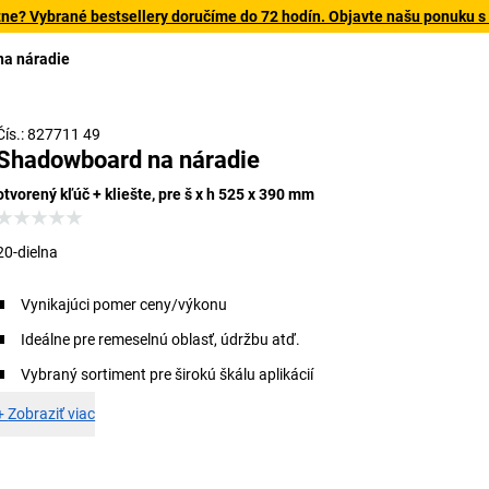
tne? Vybrané bestsellery doručíme do 72 hodín. Objavte našu ponuku s
a náradie
Čís.: 827711 49
Shadowboard na náradie
otvorený kľúč + kliešte, pre š x h 525 x 390 mm
20-dielna
Vynikajúci pomer ceny/výkonu
Ideálne pre remeselnú oblasť, údržbu atď.
Vybraný sortiment pre širokú škálu aplikácií
+
Zobraziť viac