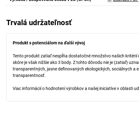
Trvalá udržateľnosť
Produkt s potenciálom na ďalší vývoj
Tento produkt zatiaľ nespĺňa dostatočné množstvo našich kritérií
skóre je však nižšie ako 3 body. Z tohto dôvodu nie je (zatiaľ) uz
transparentných, jasne definovaných ekologických, sociálnych a ek
transparentnosť.
Viac informácií o hodnotení výrobkov a našej iniciatíve v oblasti u