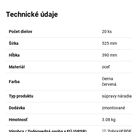
Technické údaje
Počet dielov
20
ks
Šírka
525
mm
Hĺbka
390
mm
Materiál
oceľ
čierna
Farba
červená
Typ produktu
súpravy náradia
Dodávka
zmontované
Hmotnosť
3.08
kg
Výrobca / Zodpovedná osoba v EÚ (GPSR)
Zobraziť PDF