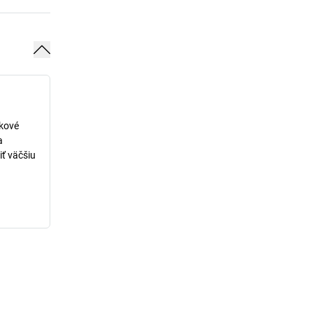
lkové
a
iť väčšiu