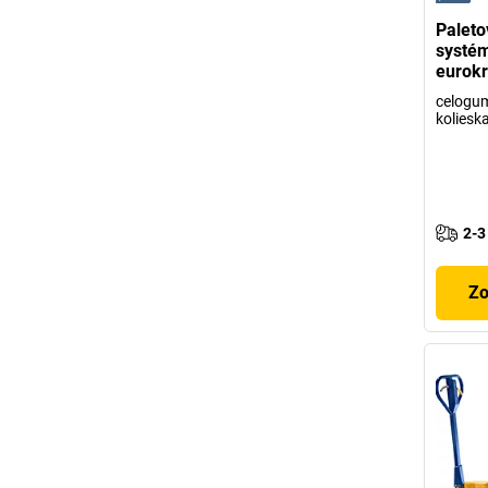
Paleto
systém
eurokr
celogu
koliesk
2-3
Zo