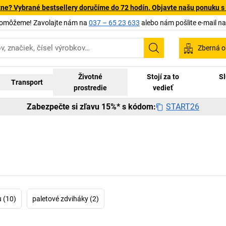
tne? Vybrané bestsellery doručíme do 72 hodín. Objavte našu ponuku s
pomôžeme! Zavolajte nám na
037 – 65 23 633
alebo nám pošlite e-mail n
Zberná o
Vyhľadávanie
Životné
Stojí za to
Sl
Transport
prostredie
vedieť
START26
Zabezpečte si zľavu 15%* s kódom:
u (10)
paletové zdviháky (2)