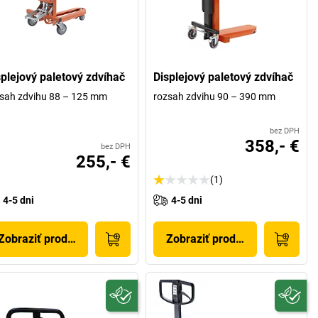
splejový paletový zdvíhač
Displejový paletový zdvíhač
sah zdvihu 88 – 125 mm
rozsah zdvihu 90 – 390 mm
bez DPH
358,- €
bez DPH
255,- €
(1)
4-5 dni
4-5 dni
Zobraziť produkt
Zobraziť produkt