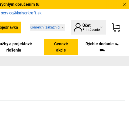
 rýchlym doručením tu
a
service@kaiserkraft.sk
Účet
bjednávka
Komerční zákazníci
Prihlásenie
užby a projektové
Cenové
Rýchle dodanie ᯓ
riešenia
akcie
⛟