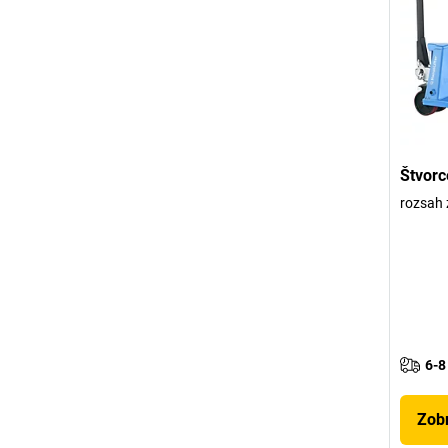
Štvorc
rozsah 
6-8
Zobr