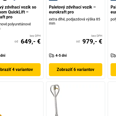
vý zdvíhací vozík so
Paletový zdvíhací vozík –
Pa
om QuickLift –
eurokraft pro
eu
aft pro
extra dlhé, podjazdová výška 85
pol
mm
mové polyuretánové
a
bez DPH
bez DPH
649,- €
979,- €
od
od
 dni
4-5 dni
braziť 4 variantov
Zobraziť 6 variantov