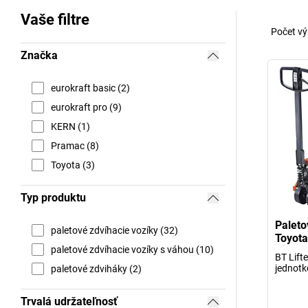
Vaše filtre
Počet vý
Značka
eurokraft basic (2)
eurokraft pro (9)
KERN (1)
Pramac (8)
Toyota (3)
Typ produktu
Paleto
paletové zdvíhacie vozíky (32)
Toyota
paletové zdvíhacie vozíky s váhou (10)
BT Lift
jednotk
paletové zdviháky (2)
Trvalá udržateľnosť