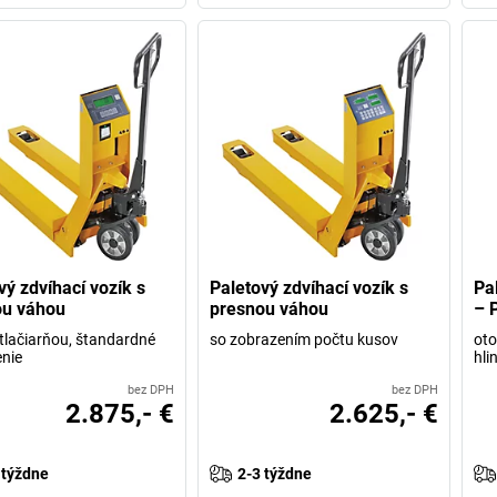
vý zdvíhací vozík s
Paletový zdvíhací vozík s
Pa
ou váhou
presnou váhou
– 
tlačiarňou, štandardné
so zobrazením počtu kusov
oto
nie
hli
bez DPH
bez DPH
2.875,- €
2.625,- €
 týždne
2-3 týždne