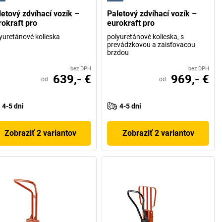
letový zdvíhací vozík –
Paletový zdvíhací vozík –
rokraft pro
eurokraft pro
yuretánové kolieska
polyuretánové kolieska, s
prevádzkovou a zaisťovacou
brzdou
bez DPH
bez DPH
639,- €
969,- €
od
od
4-5 dni
4-5 dni
Zobraziť 2 variantov
Zobraziť 2 variantov