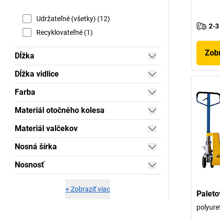
Udržateľné (všetky) (12)
2-3
Recyklovateľné (1)
Zobr
Dĺžka
Dĺžka vidlice
Farba
Materiál otočného kolesa
Materiál valčekov
Nosná šírka
Nosnosť
+
Zobraziť viac
Paleto
polyure