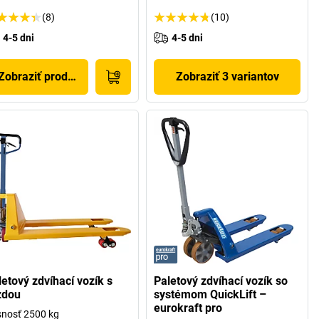
(8)
(10)
4-5 dni
4-5 dni
Zobraziť produkt
Zobraziť 3 variantov
letový zdvíhací vozík s
Paletový zdvíhací vozík so
zdou
systémom QuickLift –
eurokraft pro
nosť 2500 kg