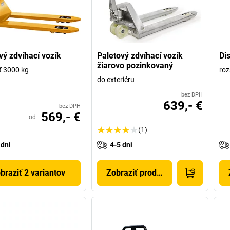
vý zdvíhací vozík
Paletový zdvíhací vozík
Di
žiarovo pozinkovaný
ť 3000 kg
roz
do exteriéru
bez DPH
639,- €
bez DPH
569,- €
od
(1)
 dni
4-5 dni
braziť 2 variantov
Zobraziť produkt