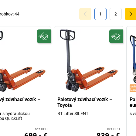
robkov:
44
1
2
vý zdvíhací vozík –
Paletový zdvíhací vozík –
Pa
Toyota
eu
er s hydraulickou
BT Lifter SILENT
s v
ou QuickLift
bez DPH
bez DPH
699,- €
839,- €