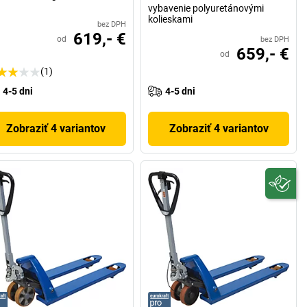
vybavenie polyuretánovými
kolieskami
bez DPH
619,- €
od
bez DPH
659,- €
od
(1)
4-5 dni
4-5 dni
Zobraziť 4 variantov
Zobraziť 4 variantov