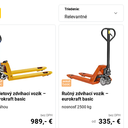
Triedenie:
Relevantné
letový zdvíhací vozík –
Ručný zdvíhací vozík –
rokraft basic
eurokraft basic
áhou
nosnosť 2500 kg
bez DPH
bez DPH
989,- €
335,- €
od