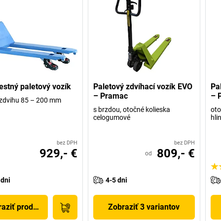
estný paletový vozík
Paletový zdvíhací vozík EVO
Pa
– Pramac
– 
zdvihu 85 – 200 mm
s brzdou, otočné kolieska
oto
celogumové
hli
bez DPH
bez DPH
929,- €
809,- €
od
 dni
4-5 dni
aziť produkt
Zobraziť 3 variantov