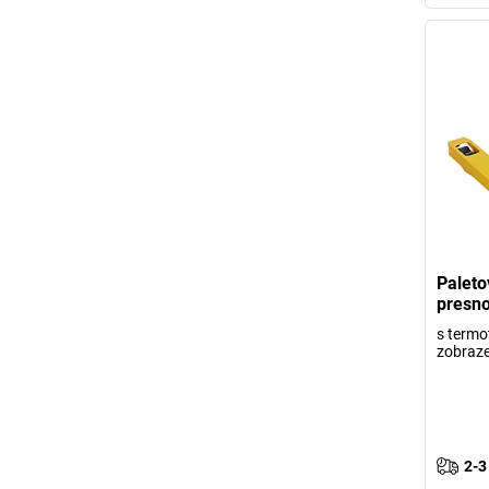
Paleto
presn
s termo
zobraze
2-3