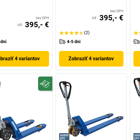
bez DPH
395,- €
od
bez DPH
395,- €
od
(2)
 dni
4-5 dni
braziť 4 variantov
Zobraziť 4 variantov