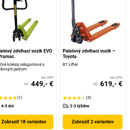
letový zdvíhací vozík EVO
Paletový zdvíhací vozík –
Pramac
Toyota
čné kolesá celogumové s
BT Lifter
níkovým jadrom
bez DPH
bez DPH
449,- €
619,- €
od
od
(1)
(3)
4-5 dni
2-3 týždne
Zobraziť 18 variantov
Zobraziť 2 variantov