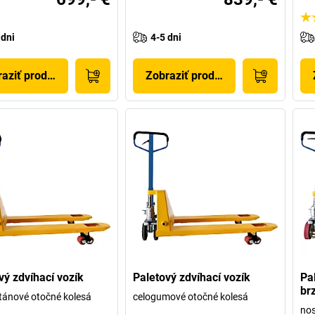
 dni
4-5 dni
aziť produkt
Zobraziť produkt
vý zdvíhací vozík
Paletový zdvíhací vozík
Pa
br
tánové otočné kolesá
celogumové otočné kolesá
nos