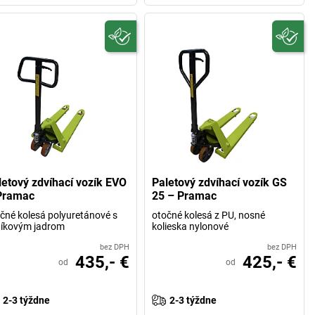
letový zdvíhací vozík EVO
Paletový zdvíhací vozík GS
Pramac
25 – Pramac
čné kolesá polyuretánové s
otočné kolesá z PU, nosné
níkovým jadrom
kolieska nylonové
bez DPH
bez DPH
435,- €
425,- €
od
od
2-3 týždne
2-3 týždne