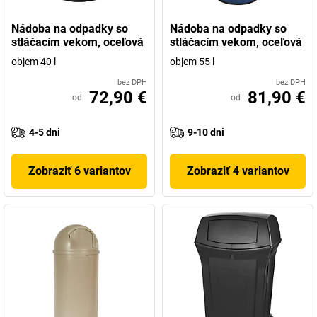
Nádoba na odpadky so
Nádoba na odpadky so
stláčacím vekom, oceľová
stláčacím vekom, oceľová
objem 40 l
objem 55 l
bez DPH
bez DPH
72,90 €
81,90 €
od
od
4-5 dni
9-10 dni
Zobraziť 6 variantov
Zobraziť 4 variantov