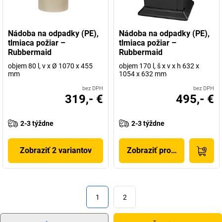
Nádoba na odpadky (PE),
Nádoba na odpadky (PE),
tlmiaca požiar –
tlmiaca požiar –
Rubbermaid
Rubbermaid
objem 80 l, v x Ø 1070 x 455
objem 170 l, š x v x h 632 x
mm
1054 x 632 mm
bez DPH
bez DPH
319,- €
495,- €
2-3 týždne
2-3 týždne
Zobraziť 2 variantov
Zobraziť produkt
1
2