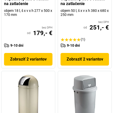
na zatlačenie
na zatlačenie
objem 18 l, š x v x h 277 x 500 x
objem 50 l, š x v x h 380 x 680 x
170 mm
250 mm
bez DPH
251,- €
od
bez DPH
179,- €
od
(1)
9-10 dni
9-10 dni
Zobraziť 2 variantov
Zobraziť 2 variantov