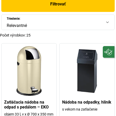
Filtrovať
Triedenie:
Relevantné
Počet výrobkov:
25
Zatláčacia nádoba na
Nádoba na odpadky, hliník
odpad s pedálom – EKO
s vekom na zatlačenie
objem 33 l, v x Ø 700 x 350 mm