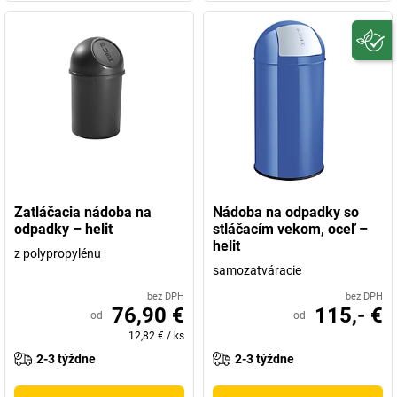
Zatláčacia nádoba na
Nádoba na odpadky so
odpadky – helit
stláčacím vekom, oceľ –
helit
z polypropylénu
samozatváracie
bez DPH
bez DPH
76,90 €
115,- €
od
od
12,82 €
/
ks
2-3 týždne
2-3 týždne