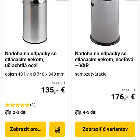
Nádoba na odpadky so
Nádoba na odpadky so
stláčacím vekom,
stláčacím vekom, oceľová
ušľachtilá oceľ
– VAR
objem 40 l, v x Ø 740 x 340 mm
samozatváracie
bez DPH
135,- €
bez DPH
176,- €
(1)
2-3 dni
4-5 dni
Zobraziť produkt
Zobraziť 6 variantov