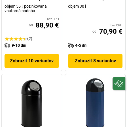
objem 55 l, pozinkovaná
objem 30 l
vnútorná nádoba
bez DPH
88,90 €
od
bez DPH
70,90 €
od
(2)
9-10 dni
4-5 dni
Zobraziť 10 variantov
Zobraziť 8 variantov