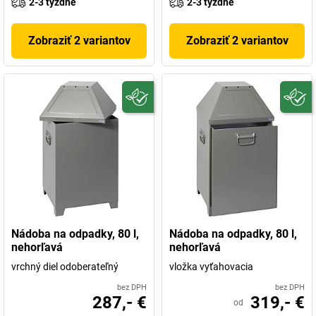
2-3 týždne
2-3 týždne
Zobraziť 2 variantov
Zobraziť 2 variantov
Nádoba na odpadky, 80 l,
Nádoba na odpadky, 80 l,
nehorľavá
nehorľavá
vrchný diel odoberateľný
vložka vyťahovacia
bez DPH
bez DPH
287,- €
319,- €
od