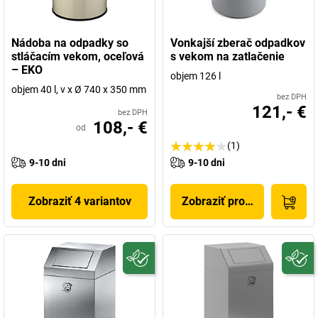
Nádoba na odpadky so
Vonkajší zberač odpadkov
stláčacím vekom, oceľová
s vekom na zatlačenie
– EKO
objem 126 l
objem 40 l, v x Ø 740 x 350 mm
bez DPH
121,- €
bez DPH
108,- €
od
(1)
9-10 dni
9-10 dni
Zobraziť 4 variantov
Zobraziť produkt