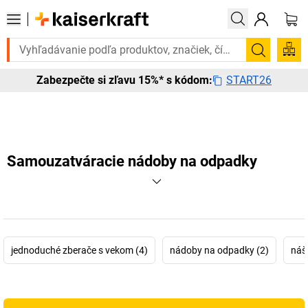
Potrebujete to urgentne? Vybrané bestsellery doručíme do 72 hodí
Vyhľadá
START26
Zabezpečte si zľavu 15%* s kódom:
Samouzatváracie nádoby na odpadky
jednoduché zberače s vekom (4)
nádoby na odpadky (2)
náš