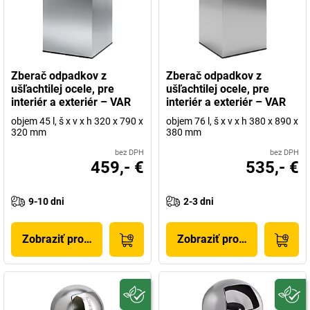
Zberač odpadkov z
Zberač odpadkov z
ušľachtilej ocele, pre
ušľachtilej ocele, pre
interiér a exteriér – VAR
interiér a exteriér – VAR
objem 45 l, š x v x h 320 x 790 x
objem 76 l, š x v x h 380 x 890 x
320 mm
380 mm
bez DPH
bez DPH
459,- €
535,- €
9-10 dni
2-3 dni
Zobraziť produkt
Zobraziť produkt