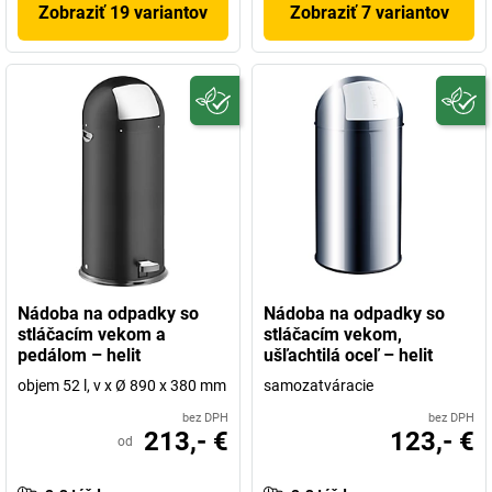
Zobraziť 19 variantov
Zobraziť 7 variantov
Nádoba na odpadky so
Nádoba na odpadky so
stláčacím vekom a
stláčacím vekom,
pedálom – helit
ušľachtilá oceľ – helit
objem 52 l, v x Ø 890 x 380 mm
samozatváracie
bez DPH
bez DPH
213,- €
123,- €
od