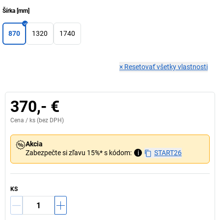
Šírka
[
mm
]
870
1320
1740
×
Resetovať všetky vlastnosti
370,- €
Cena /
ks
(bez DPH)
Akcia
Zabezpečte si zľavu 15%* s kódom:
i
START26
KS