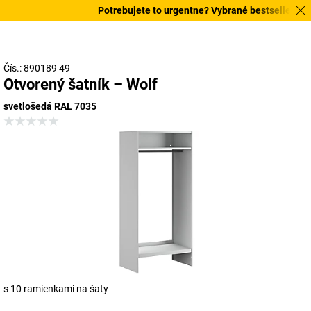
Potrebujete to urgentne? Vybrané bestsellery dor
Čís.: 890189 49
Otvorený šatník – Wolf
svetlošedá RAL 7035
s 10 ramienkami na šaty