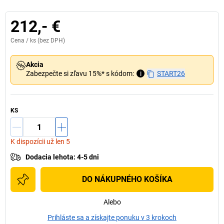
212,- €
Cena /
ks
(bez DPH)
Akcia
Zabezpečte si zľavu 15%* s kódom:
i
START26
KS
K dispozícii už len 5
Dodacia lehota
:
4-5 dni
DO NÁKUPNÉHO KOŠÍKA
Alebo
Prihláste sa a získajte ponuku v 3 krokoch