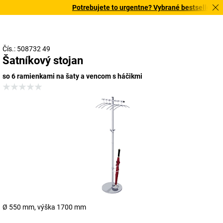
Potrebujete to urgentne? Vybrané bestsellery do
Čís.: 508732 49
Šatníkový stojan
so 6 ramienkami na šaty a vencom s háčikmi
Ø 550 mm, výška 1700 mm