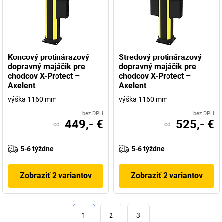
Koncový protinárazový
Stredový protinárazový
dopravný majáčik pre
dopravný majáčik pre
chodcov X-Protect –
chodcov X-Protect –
Axelent
Axelent
výška 1160 mm
výška 1160 mm
bez DPH
bez DPH
449,- €
525,- €
od
od
5-6 týždne
5-6 týždne
Zobraziť 2 variantov
Zobraziť 2 variantov
1
2
3