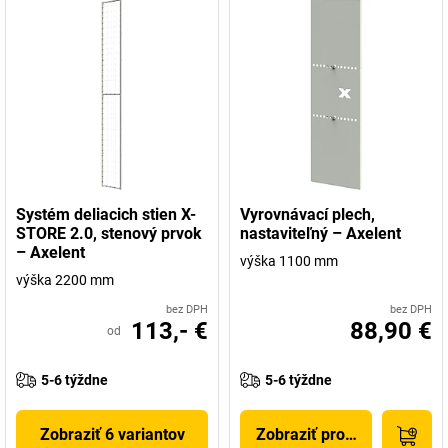
Systém deliacich stien X-
Vyrovnávací plech,
STORE 2.0, stenový prvok
nastaviteľný – Axelent
– Axelent
výška 1100 mm
výška 2200 mm
bez DPH
bez DPH
113,- €
88,90 €
od
5-6 týždne
5-6 týždne
Zobraziť 6 variantov
Zobraziť produkt