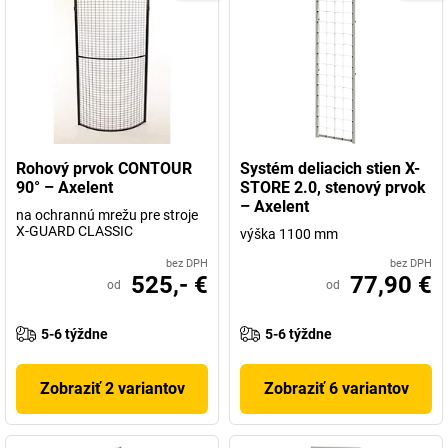
Rohový prvok CONTOUR
Systém deliacich stien X-
90° – Axelent
STORE 2.0, stenový prvok
– Axelent
na ochrannú mrežu pre stroje
X-GUARD CLASSIC
výška 1100 mm
bez DPH
bez DPH
525,- €
77,90 €
od
od
5-6 týždne
5-6 týždne
Zobraziť 2 variantov
Zobraziť 6 variantov