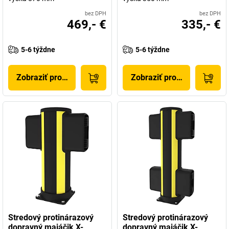
bez DPH
bez DPH
469,- €
335,- €
5-6 týždne
5-6 týždne
Zobraziť produkt
Zobraziť produkt
Stredový protinárazový
Stredový protinárazový
dopravný majáčik X-
dopravný majáčik X-