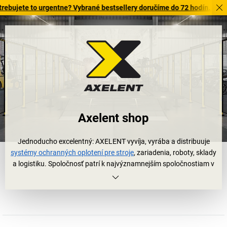
te to urgentne? Vybrané bestsellery doručíme do 72 hodín. Objavte na
Axelent shop
Jednoducho excelentný: AXELENT vyvíja, vyrába a distribuuje
systémy ochranných oplotení pre stroje
, zariadenia, roboty, sklady
a logistiku. Spoločnosť patrí k najvýznamnejším spoločnostiam v
tomto odvetví z celosvetového hľadiska.
Myšlienka skrytá za systémami ochranných oplotení AXELENT je
pritom rovnako jednoduchá ako aj dômyselná: zakladá sa na
inteligentnej konštrukcii komponentov, takže každé ochranné