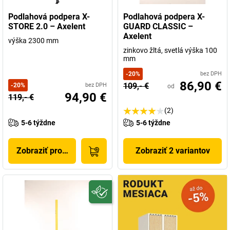
Podlahová podpera X-
Podlahová podpera X-
STORE 2.0 – Axelent
GUARD CLASSIC –
Axelent
výška 2300 mm
zinkovo žltá, svetlá výška 100
mm
-
20
%
bez DPH
86,90 €
109,- €
-
20
%
bez DPH
od
94,90 €
119,- €
(2)
5-6 týždne
5-6 týždne
Zobraziť produkt
Zobraziť 2 variantov