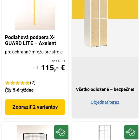
Podlahová podpera X-
GUARD LITE – Axelent
pre ochranné mreže pre stroje
bez DPH
115,- €
od
(2)
Všetko odložené – bezpečne!
5-6 týždne
Objednať teraz
Zobraziť 2 variantov