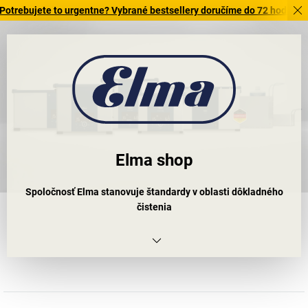
ujete to urgentne? Vybrané bestsellery doručíme do 72 hodín. Objavte
Elma shop
Spoločnosť Elma stanovuje štandardy v oblasti dôkladného
čistenia
Každý, kto pracuje s malými a jemne štruktúrovanými
komponentmi, vie, aké časovo náročné môže byť profesionálne
čistenie. Ako dobre, že môžeme odporučiť nášho partnera,
spoločnosť Elma Schmiedbauer GmbH: Elma je skutočnou ťažkou
váhou medzi výrobcami čistiacich zariadení, a preto boduje najmä