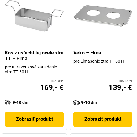
Kôš z ušľachtilej ocele xtra
Veko – Elma
TT – Elma
pre Elmasonic xtra TT 60 H
pre ultrazvukové zariadenie
xtra TT 60 H
bez DPH
bez DPH
169,- €
139,- €
9-10 dni
9-10 dni
Zobraziť produkt
Zobraziť produkt