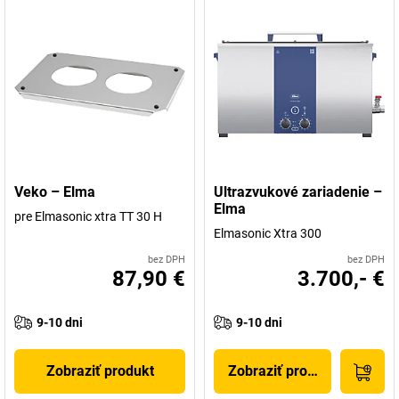
Veko – Elma
Ultrazvukové zariadenie –
Elma
pre Elmasonic xtra TT 30 H
Elmasonic Xtra 300
bez DPH
bez DPH
87,90 €
3.700,- €
9-10 dni
9-10 dni
Zobraziť produkt
Zobraziť produkt