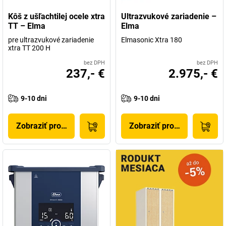
Kôš z ušľachtilej ocele xtra
Ultrazvukové zariadenie –
TT – Elma
Elma
pre ultrazvukové zariadenie
Elmasonic Xtra 180
xtra TT 200 H
bez DPH
bez DPH
237,- €
2.975,- €
9-10 dni
9-10 dni
Zobraziť produkt
Zobraziť produkt