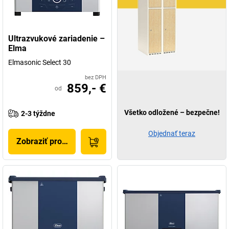
Ultrazvukové zariadenie –
Elma
Elmasonic Select 30
bez DPH
859,- €
od
Všetko odložené – bezpečne!
2-3 týždne
Objednať teraz
Zobraziť produkt