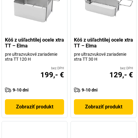
Kôš z ušľachtilej ocele xtra
Kôš z ušľachtilej ocele xtra
TT – Elma
TT – Elma
pre ultrazvukové zariadenie
pre ultrazvukové zariadenie
xtra TT 120 H
xtra TT 30 H
bez DPH
bez DPH
199,- €
129,- €
9-10 dni
9-10 dni
Zobraziť produkt
Zobraziť produkt