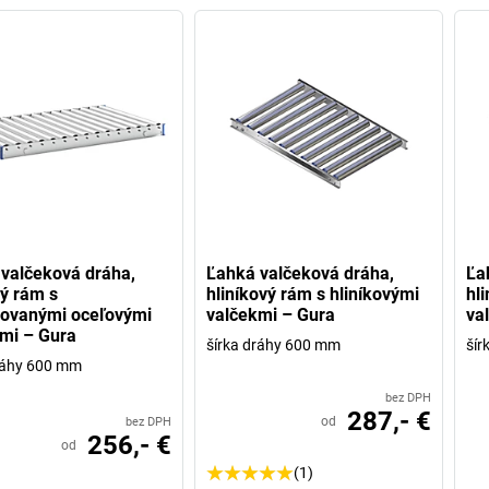
valčeková dráha,
Ľahká valčeková dráha,
Ľa
ý rám s
hliníkový rám s hliníkovými
hl
kovanými oceľovými
valčekmi – Gura
va
mi – Gura
šírka dráhy 600 mm
šír
ráhy 600 mm
bez DPH
287,- €
od
bez DPH
256,- €
od
(1)