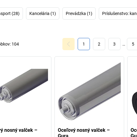
vnútropodnikový t
vyrovnávať ťažké 
nsport (28)
Kancelária (1)
Prevádzka (1)
Príslušenstvo: kan
GURA. Umožň
valčekových dr
obkov:
104
1
2
3
…
5
ý nosný valček –
Oceľový nosný valček –
Oc
Gura
Gu