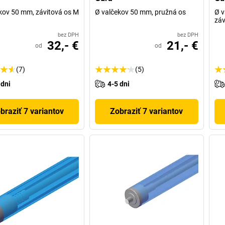
kov 50 mm, závitová os M
Ø valčekov 50 mm, pružná os
Ø v
záv
bez DPH
bez DPH
32,- €
21,- €
od
od
(7)
(5)
 dni
4-5 dni
braziť 7 variantov
Zobraziť 7 variantov