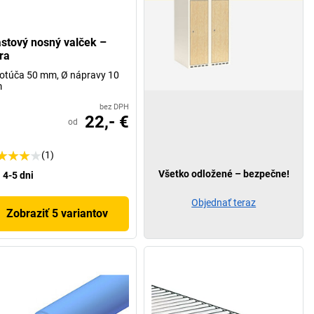
astový nosný valček –
ra
otúča 50 mm, Ø nápravy 10
m
bez DPH
22,- €
od
(1)
Všetko odložené – bezpečne!
4-5 dni
Objednať teraz
Zobraziť 5 variantov