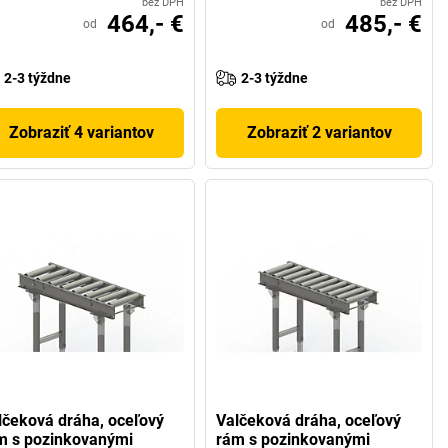
bez DPH
bez DPH
464,- €
485,- €
od
od
2-3 týždne
2-3 týždne
Zobraziť 4 variantov
Zobraziť 2 variantov
lčeková dráha, oceľový
Valčeková dráha, oceľový
m s pozinkovanými
rám s pozinkovanými