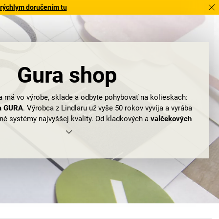
 rýchlym doručením tu
Gura shop
a má vo výrobe, sklade a odbyte pohybovať na kolieskach:
ka GURA
. Výrobca z Lindlaru už vyše 50 rokov vyvíja a vyrába
né systémy najvyššej kvality. Od kladkových a
valčekových
ravitáciou až po plne automatizované dopravné zariadenia
repravovaný materiál. Inteligentné riešenia sú pritom vždy
odľa mimoriadnych požiadaviek zákazníkov – verne mottu:
ta je, keď sa vráti späť zákazník, a nie výrobok.“
li dostať do pohybu vy? Malé krabice alebo celé transporty
 online-shope nájdete kladičkové a valčekové dráhy, ľahké
avníky, kladkové a
valčekové trate rozširujúce sa do tvaru
 perfektné riešenie, aby sa pri nízkych nákladoch zlepšil váš