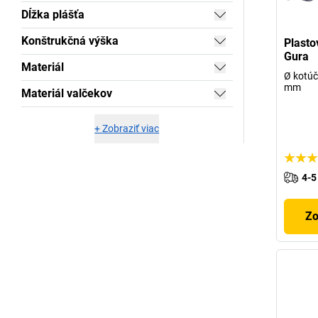
Dĺžka plášťa
Konštrukčná výška
Plasto
Gura
Materiál
Ø kotúč
mm
Materiál valčekov
+
Zobraziť viac
4-5
Zo