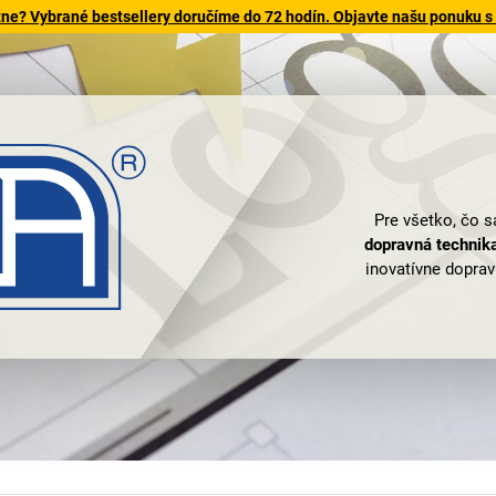
tne? Vybrané bestsellery doručíme do 72 hodín. Objavte našu ponuku s
Pre všetko, čo s
dopravná techni
inovatívne doprav
dráh
poháňaných g
na takmer každý p
šité na mieru p
„Kvali
A čo by ste chce
paliet? V našom
valčekové dopr
nožníc
. Teda vždy