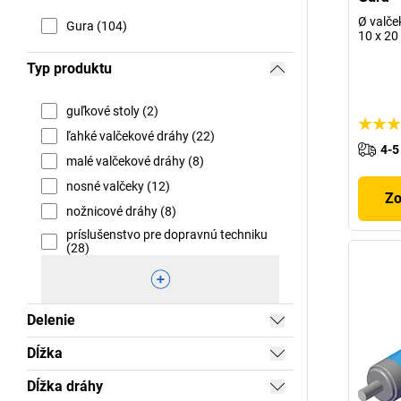
Ø valče
Gura (104)
10 x 20
Typ produktu
guľkové stoly (2)
ľahké valčekové dráhy (22)
4-5
malé valčekové dráhy (8)
nosné valčeky (12)
Zo
nožnicové dráhy (8)
príslušenstvo pre dopravnú techniku
(28)
Delenie
Dĺžka
Dĺžka dráhy