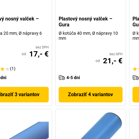
vý nosný valček –
Plastový nosný valček –
Pl
Gura
Gu
a 20 mm, Ø nápravy 6
Ø kotúča 40 mm, Ø nápravy 10
Ø k
mm
m
bez DPH
17,- €
od
bez DPH
21,- €
od
(1)
 dni
4-5 dni
braziť 3 variantov
Zobraziť 4 variantov