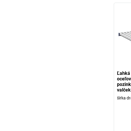
Ľahká 
oceľov
pozin
valček
šírka d