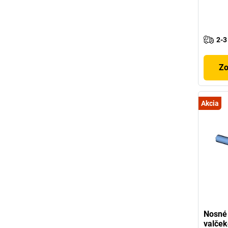
2-3
Zo
Akcia
Nosné 
valček