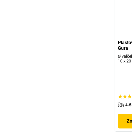
Plasto
Gura
Ø valče
10 x 20
4-5
Zo