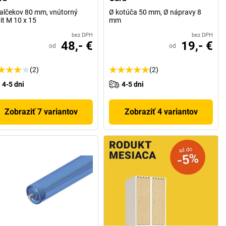
alčekov 80 mm, vnútorný
Ø kotúča 50 mm, Ø nápravy 8
it M 10 x 15
mm
bez DPH
bez DPH
48,- €
19,- €
od
od
(2)
(2)
4-5 dni
4-5 dni
Zobraziť 7 variantov
Zobraziť 4 variantov