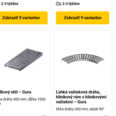
2-3 týždne
2-3 týždne
Zobraziť 9 variantov
Zobraziť 9 variantov
ľkový stôl – Gura
Ľahká valčeková dráha,
hliníkový rám s hliníkovými
ka dráhy 400 mm, dĺžka 1000
valčekmi – Gura
m
šírka dráhy 300 mm, oblúk 90°