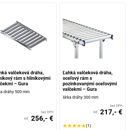
hká valčeková dráha,
Ľahká valčeková dráha,
iníkový rám s hliníkovými
oceľový rám s
lčekmi – Gura
pozinkovanými oceľovými
valčekmi – Gura
ka dráhy 500 mm
šírka dráhy 300 mm
bez DPH
217,- €
od
bez DPH
256,- €
od
(1)