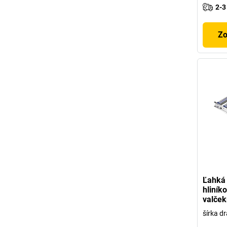
2-3
Zo
Ľahká 
hliník
valček
šírka d