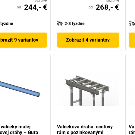
bez DPH
bez DPH
244,- €
268,- €
od
od
 týždne
2-3 týždne
braziť 9 variantov
Zobraziť 4 variantov
valčeky malej
Valčeková dráha, oceľový
Va
ovej dráhy – Gura
rám s pozinkovanými
rá