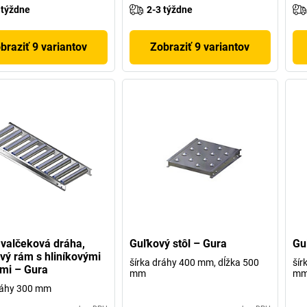
 týždne
2-3 týždne
braziť 9 variantov
Zobraziť 9 variantov
valčeková dráha,
Guľkový stôl – Gura
Gu
ový rám s hliníkovými
šírka dráhy 400 mm, dĺžka 500
šír
mi – Gura
mm
m
ráhy 300 mm