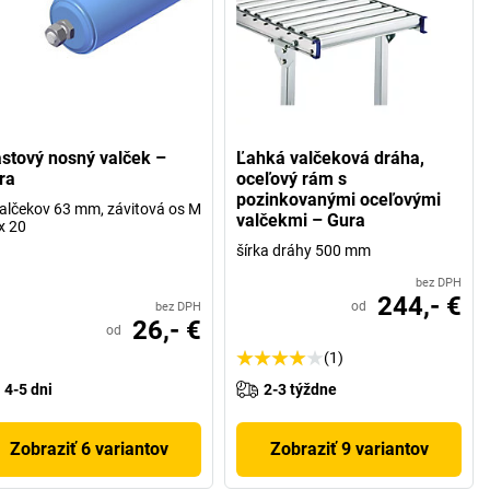
astový nosný valček –
Ľahká valčeková dráha,
ra
oceľový rám s
pozinkovanými oceľovými
alčekov 63 mm, závitová os M
valčekmi – Gura
x 20
šírka dráhy 500 mm
bez DPH
244,- €
od
bez DPH
26,- €
od
(1)
4-5 dni
2-3 týždne
Zobraziť 6 variantov
Zobraziť 9 variantov