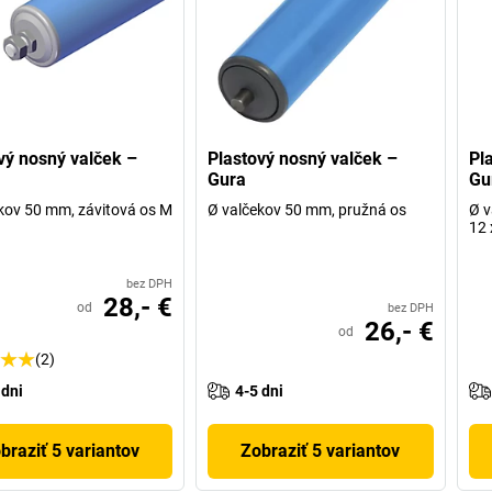
vý nosný valček –
Plastový nosný valček –
Pl
Gura
Gu
kov 50 mm, závitová os M
Ø valčekov 50 mm, pružná os
Ø v
12 
bez DPH
28,- €
od
bez DPH
26,- €
od
(2)
 dni
4-5 dni
braziť 5 variantov
Zobraziť 5 variantov