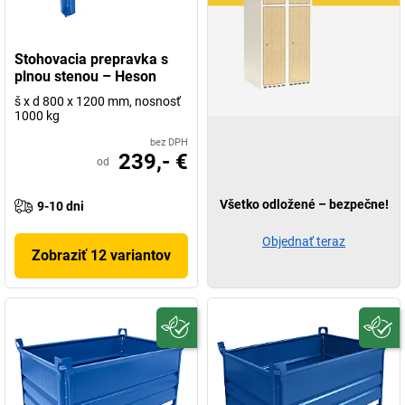
Stohovacia prepravka s
plnou stenou – Heson
š x d 800 x 1200 mm, nosnosť
1000 kg
bez DPH
239,- €
od
Všetko odložené – bezpečne!
9-10 dni
Objednať teraz
Zobraziť 12 variantov