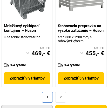
Mriežkový vyklápací
Stohovacia prepravka na
kontajner – Heson
vysoké zaťaženie – Heson
4-násobne stohovateľné
š x d 800 x 1200 mm, s
rohovými výrezmi
bez DPH
bez DPH
469,- €
455,- €
od
od
3-4 týždne
3-4 týždne
Zobraziť 9 variantov
Zobraziť 3 variantov
1
2