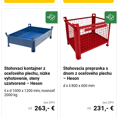
Stohovací kontajner z
Stohovacia prepravka s
oceľového plechu, nízke
dnom z oceľového plechu
vyhotovenie, steny
– Heson
uzatvorené – Heson
d x š 800 x 600 mm
š x d 1000 x 1200 mm, nosnosť
2000 kg
bez DPH
bez DPH
263,- €
231,- €
od
od