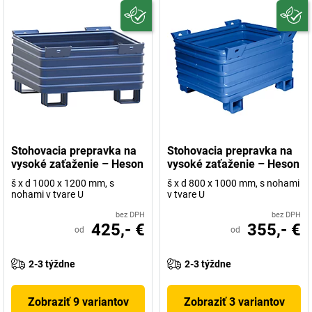
Stohovacia prepravka na
Stohovacia prepravka na
vysoké zaťaženie – Heson
vysoké zaťaženie – Heson
š x d 1000 x 1200 mm, s
š x d 800 x 1000 mm, s nohami
nohami v tvare U
v tvare U
bez DPH
bez DPH
425,- €
355,- €
od
od
2-3 týždne
2-3 týždne
Zobraziť 9 variantov
Zobraziť 3 variantov