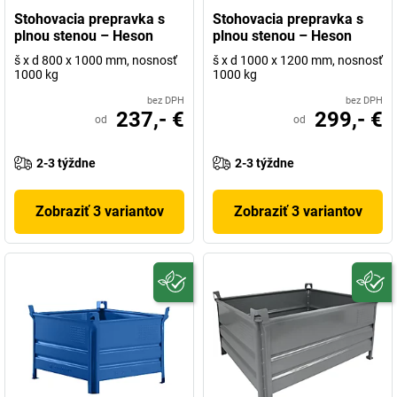
Stohovacia prepravka s
Stohovacia prepravka s
plnou stenou – Heson
plnou stenou – Heson
š x d 800 x 1000 mm, nosnosť
š x d 1000 x 1200 mm, nosnosť
1000 kg
1000 kg
bez DPH
bez DPH
237,- €
299,- €
od
od
2-3 týždne
2-3 týždne
Zobraziť 3 variantov
Zobraziť 3 variantov