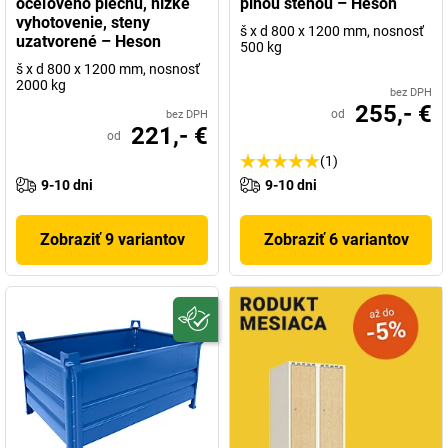
oceľového plechu, nízke
plnou stenou – Heson
vyhotovenie, steny
š x d 800 x 1200 mm, nosnosť
uzatvorené – Heson
500 kg
š x d 800 x 1200 mm, nosnosť
2000 kg
bez DPH
255,- €
od
bez DPH
221,- €
od
(1)
9-10 dni
9-10 dni
Zobraziť 9 variantov
Zobraziť 6 variantov