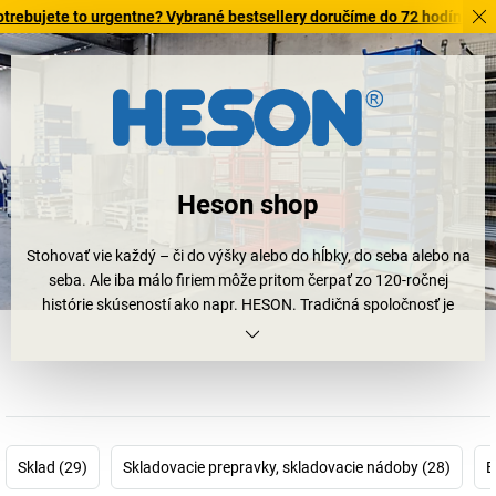
te to urgentne? Vybrané bestsellery doručíme do 72 hodín. Objavte n
Heson shop
Stohovať vie každý – či do výšky alebo do hĺbky, do seba alebo na
seba. Ale iba málo firiem môže pritom čerpať zo 120-ročnej
histórie skúseností ako napr. HESON. Tradičná spoločnosť je
spoľahlivým partnerom pre všetko z oblasti profesionálneho
stohovania. Objavte tu napríklad robustné
stohovacie prepravky
z oceľového plechu s lyžinami. Alebo
stohovacie prepravky na
ťažké bremená
s pätkami v tvare u. Alebo stohovacie prepravky s
odberným otvorom, príp. s nízkou konštrukciou. Zabudnúť
nesmieme na stohovacie prepravky s plnými stenami. V programe
Sklad (29)
Skladovacie prepravky, skladovacie nádoby (28)
B
HESON máme pre vás takisto
hliníkové ploché palety
,
žeriavové