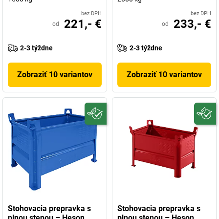
bez DPH
bez DPH
221,- €
233,- €
od
od
2-3 týždne
2-3 týždne
Zobraziť 10 variantov
Zobraziť 10 variantov
Stohovacia prepravka s
Stohovacia prepravka s
plnou stenou – Heson
plnou stenou – Heson