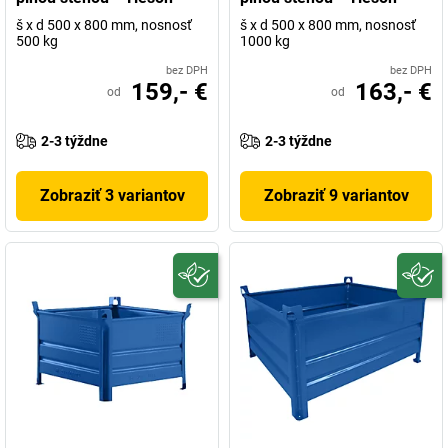
š x d 500 x 800 mm, nosnosť
š x d 500 x 800 mm, nosnosť
500 kg
1000 kg
bez DPH
bez DPH
159,- €
163,- €
od
od
2-3 týždne
2-3 týždne
Zobraziť 3 variantov
Zobraziť 9 variantov