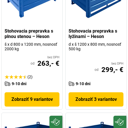
Stohovacia prepravka s
Stohovacia prepravka s
plnou stenou – Heson
lyžinami – Heson
š x d 800 x 1200 mm, nosnosť
d x š 1200 x 800 mm, nosnosť
2000 kg
500 kg
bez DPH
263,- €
od
bez DPH
299,- €
od
(2)
9-10 dni
9-10 dni
Zobraziť 9 variantov
Zobraziť 3 variantov