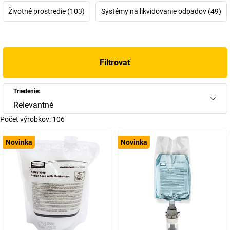
na skladovanie a prepravu alebo odolné nádoby na odpadky
Životné prostredie (103)
Systémy na likvidovanie odpadov (49)
akéhokoľvek druhu, každý produkt Rubbermaid bol špeciálne
vyvinutý tak, aby zabezpečil a udržiaval poriadok a dlho fungoval.
Napríklad na nádoby na odpadky sa poskytuje záruka 5 až 10
rokov.
Filtrovať
Venujte pozornosť záručným lehotám poskytovaným na produkty
Rubbermaid: Čím dlhšia životnosť produktov, tým menej plytvania.
Triedenie:
A presne o to nám ide.
Relevantné
Počet výrobkov:
106
Novinka
Novinka