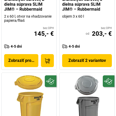
dielna súprava SLIM
dielna súprava SLIM
JIM® – Rubbermaid
JIM® – Rubbermaid
2 x 60 l, otvor na vhadzovanie
objem 3 x 60 l
papiera/fliaš
bez DPH
bez DPH
145,- €
203,- €
od
4-5 dni
4-5 dni
Zobraziť produkt
Zobraziť 2 variantov