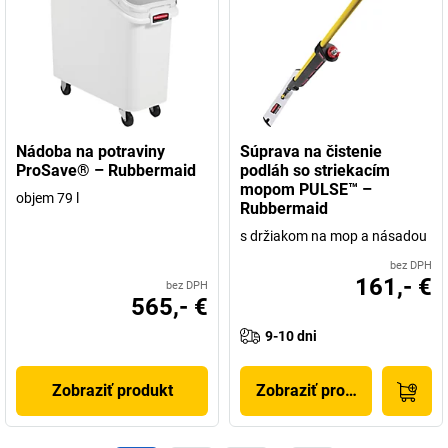
Nádoba na potraviny
Súprava na čistenie
ProSave® – Rubbermaid
podláh so striekacím
mopom PULSE™ –
objem 79 l
Rubbermaid
s držiakom na mop a násadou
bez DPH
161,- €
bez DPH
565,- €
9-10 dni
Zobraziť produkt
Zobraziť produkt