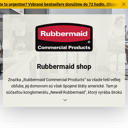
entne? Vybrané bestsellery doručíme do 72 hodín. Objavte našu ponuku
Rubbermaid shop
Značka „Rubbermaid Commercial Products“ sa všade teší veľkej
obľube, jej domovom sú však Spojené štáty americké. Tam je
súčasťou konglomerátu „Newell Rubbermaid“, ktorý vyrába širokú
škálu potrieb pre domácnosť a spotrebný tovar, a združuje aj
množstvo ďalších značiek.
Od mopov po metly, od penového mydla po dávkovače mydla, či
už ide o starostlivosť o pokožku, vzduch alebo povrchy, kontajnery