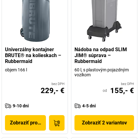
Univerzálny kontajner
Nádoba na odpad SLIM
BRUTE® na kolieskach –
JIM® súprava –
Rubbermaid
Rubbermaid
objem 166 l
60 l, s plastovým pojazdným
vozíkom
bez DPH
bez DPH
229,- €
155,- €
od
9-10 dni
4-5 dni
Zobraziť produkt
Zobraziť 2 variantov