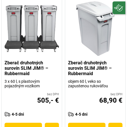
Zberač druhotných
Zberač druhotných
surovín SLIM JIM® –
surovín SLIM JIM® –
Rubbermaid
Rubbermaid
3 x 60 l, s plastovým
objem 60 l, veko so
pojazdným vozíkom
zapustenou rukoväťou
bez DPH
bez DPH
505,- €
68,90 €
4-5 dni
4-5 dni