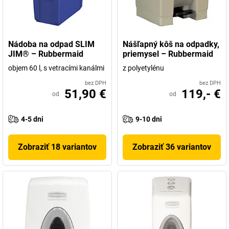
Nádoba na odpad SLIM
Nášľapný kôš na odpadky,
JIM® – Rubbermaid
priemysel – Rubbermaid
objem 60 l, s vetracími kanálmi
z polyetylénu
bez DPH
bez DPH
51,90 €
119,- €
od
od
4-5 dni
9-10 dni
Zobraziť 18 variantov
Zobraziť 36 variantov