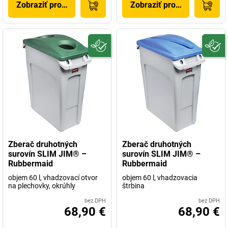
Zobraziť produkt
Zobraziť produkt
Zberač druhotných
Zberač druhotných
surovín SLIM JIM® –
surovín SLIM JIM® –
Rubbermaid
Rubbermaid
objem 60 l, vhadzovací otvor
objem 60 l, vhadzovacia
na plechovky, okrúhly
štrbina
bez DPH
bez DPH
68,90 €
68,90 €