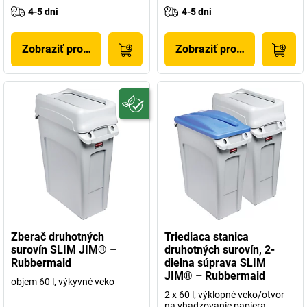
4-5 dni
4-5 dni
Zobraziť produkt
Zobraziť produkt
Zberač druhotných
Triediaca stanica
surovín SLIM JIM® –
druhotných surovín, 2-
Rubbermaid
dielna súprava SLIM
JIM® – Rubbermaid
objem 60 l, výkyvné veko
2 x 60 l, výklopné veko/otvor
na vhadzovanie papiera