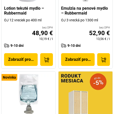
Lotion tekuté mydlo –
Emulzia na penové mydlo
Rubbermaid
– Rubbermaid
OJ 12 vreciek po 400 ml
OJ 3 vrecká po 1300 ml
bez DPH
bez DPH
48,90 €
52,90 €
10,19 €
/
l
13,56 €
/
l
9-10 dni
9-10 dni
Zobraziť produkt
Zobraziť produkt
Novinka