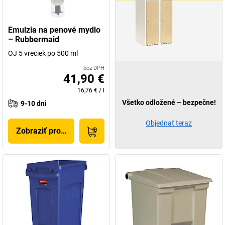
Emulzia na penové mydlo
– Rubbermaid
OJ 5 vreciek po 500 ml
bez DPH
41,90 €
16,76 €
/
l
Všetko odložené – bezpečne!
9-10 dni
Objednať teraz
Zobraziť produkt