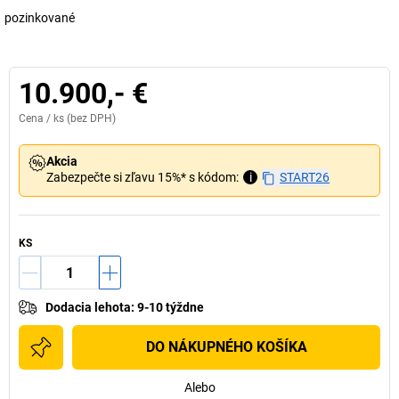
pozinkované
10.900,- €
Cena /
ks
(bez DPH)
Akcia
Zabezpečte si zľavu 15%* s kódom:
i
START26
KS
Dodacia lehota
:
9-10 týždne
DO NÁKUPNÉHO KOŠÍKA
Alebo