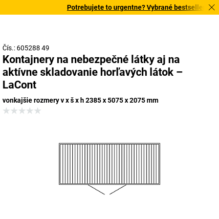
Potrebujete to urgentne? Vybrané bestsellery doru
Čís.: 605288 49
Kontajnery na nebezpečné látky aj na
aktívne skladovanie horľavých látok –
LaCont
vonkajšie rozmery v x š x h 2385 x 5075 x 2075 mm