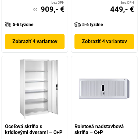
bez DPH
bez DPH
909,- €
449,- €
od
5-6 týždne
5-6 týždne
Zobraziť 4 variantov
Zobraziť 4 variantov
Oceľová skriňa s
Roletová nadstavbová
krídlovými dverami – C+P
skriňa – C+P