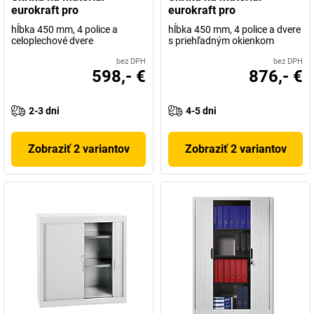
eurokraft pro
eurokraft pro
hĺbka 450 mm, 4 police a
hĺbka 450 mm, 4 police a dvere
celoplechové dvere
s priehľadným okienkom
bez DPH
bez DPH
598,- €
876,- €
2-3 dni
4-5 dni
Zobraziť 2 variantov
Zobraziť 2 variantov