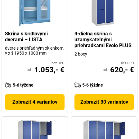
Skriňa s krídlovými
4-dielna skriňa s
dverami – LISTA
uzamykateľnými
priehradkami Evolo PLUS
dvere s priehľadným okienkom,
v x š 1950 x 1000 mm
2 boxy
bez DPH
bez DPH
1.053,- €
620,- €
od
od
5-6 týždne
5-6 týždne
Zobraziť 4 variantov
Zobraziť 30 variantov