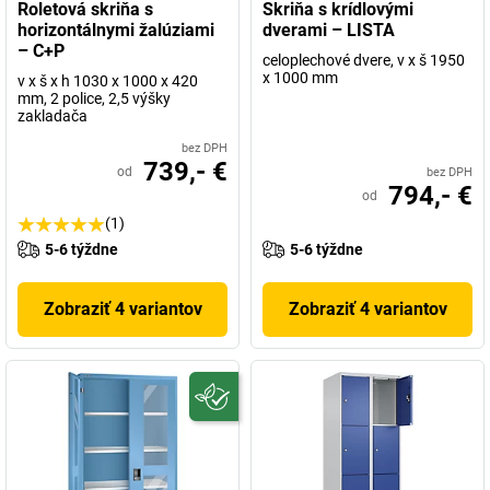
Roletová skriňa s
Skriňa s krídlovými
horizontálnymi žalúziami
dverami – LISTA
– C+P
celoplechové dvere, v x š 1950
x 1000 mm
v x š x h 1030 x 1000 x 420
mm, 2 police, 2,5 výšky
zakladača
bez DPH
739,- €
od
bez DPH
794,- €
od
(1)
5-6 týždne
5-6 týždne
Zobraziť 4 variantov
Zobraziť 4 variantov