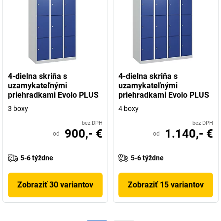
4-dielna skriňa s
4-dielna skriňa s
uzamykateľnými
uzamykateľnými
priehradkami Evolo PLUS
priehradkami Evolo PLUS
3 boxy
4 boxy
bez DPH
bez DPH
900,- €
1.140,- €
od
od
5-6 týždne
5-6 týždne
Zobraziť 30 variantov
Zobraziť 15 variantov