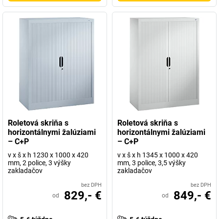
Roletová skriňa s
Roletová skriňa s
horizontálnymi žalúziami
horizontálnymi žalúziami
– C+P
– C+P
v x š x h 1230 x 1000 x 420
v x š x h 1345 x 1000 x 420
mm, 2 police, 3 výšky
mm, 3 police, 3,5 výšky
zakladačov
zakladačov
bez DPH
bez DPH
829,- €
849,- €
od
od