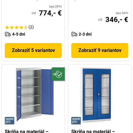
bez DPH
774,- €
od
bez DPH
346,- €
od
(2)
4-5 dni
2-3 dni
Zobraziť 5 variantov
Zobraziť 9 variantov
Skriňa na materiál –
Skriňa na materiál –