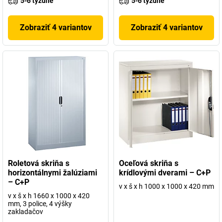
5-6 týždne
5-6 týždne
Zobraziť 4 variantov
Zobraziť 4 variantov
Roletová skriňa s
Oceľová skriňa s
horizontálnymi žalúziami
krídlovými dverami – C+P
– C+P
v x š x h 1000 x 1000 x 420 mm
v x š x h 1660 x 1000 x 420
mm, 3 police, 4 výšky
zakladačov