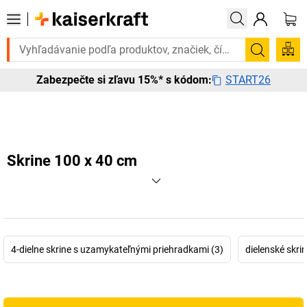
e to urgentne? Vybrané bestsellery doručíme do 72 hodín. Objavte na
Vyhľadá
START26
Zabezpečte si zľavu 15%* s kódom:
Skrine 100 x 40 cm
4-dielne skrine s uzamykateľnými priehradkami (3)
dielenské skri