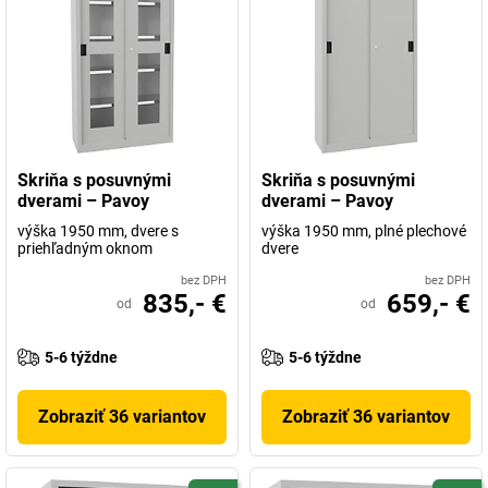
Skriňa s posuvnými
Skriňa s posuvnými
dverami – Pavoy
dverami – Pavoy
výška 1950 mm, dvere s
výška 1950 mm, plné plechové
priehľadným oknom
dvere
bez DPH
bez DPH
835,- €
659,- €
od
od
5-6 týždne
5-6 týždne
Zobraziť 36 variantov
Zobraziť 36 variantov