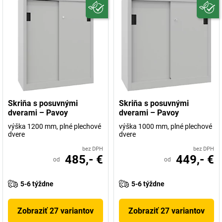
Skriňa s posuvnými
Skriňa s posuvnými
dverami – Pavoy
dverami – Pavoy
výška 1200 mm, plné plechové
výška 1000 mm, plné plechové
dvere
dvere
bez DPH
bez DPH
485,- €
449,- €
od
od
5-6 týždne
5-6 týždne
Zobraziť 27 variantov
Zobraziť 27 variantov