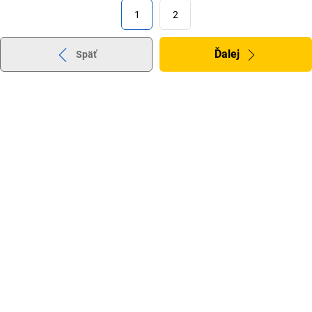
1
2
Ďalej
Späť