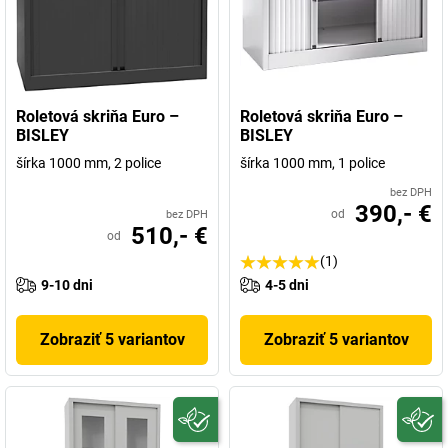
Roletová skriňa Euro –
Roletová skriňa Euro –
BISLEY
BISLEY
šírka 1000 mm, 2 police
šírka 1000 mm, 1 police
bez DPH
390,- €
od
bez DPH
510,- €
od
(1)
9-10 dni
4-5 dni
Zobraziť 5 variantov
Zobraziť 5 variantov