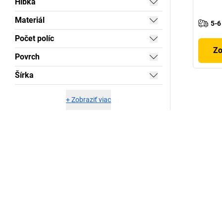
Hĺbka
Materiál
5-6
Počet políc
Zo
Povrch
Šírka
+
Zobraziť viac