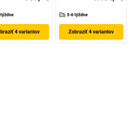
 týždne
5-6 týždne
braziť 4 variantov
Zobraziť 4 variantov