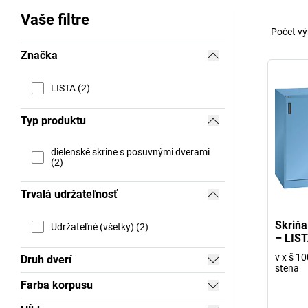
Vaše filtre
Počet vý
Značka
LISTA (2)
Typ produktu
dielenské skrine s posuvnými dverami
(2)
Trvalá udržateľnosť
Skriňa
Udržateľné (všetky) (2)
– LIS
v x š 1
Druh dverí
stena
Farba korpusu