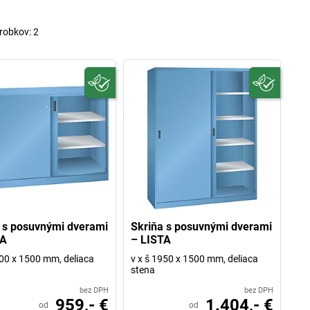
robkov:
2
 s posuvnými dverami
Skriňa s posuvnými dverami
TA
– LISTA
000 x 1500 mm, deliaca
v x š 1950 x 1500 mm, deliaca
stena
bez DPH
bez DPH
959,- €
1.404,- €
od
od