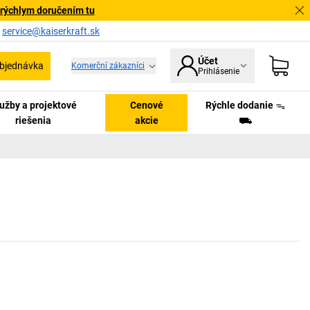
 rýchlym doručením tu
a
service@kaiserkraft.sk
Účet
bjednávka
Komerční zákazníci
Prihlásenie
užby a projektové
Cenové
Rýchle dodanie ᯓ
riešenia
akcie
⛟