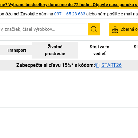
tne? Vybrané bestsellery doručíme do 72 hodín. Objavte našu ponuku s
pomôžeme! Zavolajte nám na
037 – 65 23 633
alebo nám pošlite e-mail n
Zberná o
Vyhľadávanie
Životné
Stojí za to
Sl
Transport
prostredie
vedieť
START26
Zabezpečte si zľavu 15%* s kódom: