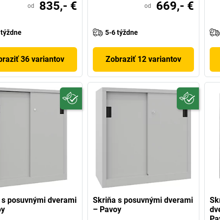
835,- €
669,- €
od
od
 týždne
5-6 týždne
raziť 36 variantov
Zobraziť 12 variantov
 s posuvnými dverami
Skriňa s posuvnými dverami
Sk
oy
– Pavoy
dv
Pa