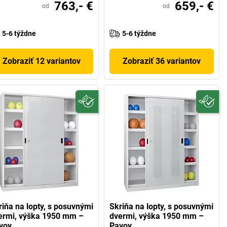
763,- €
659,- €
od
od
5-6 týždne
5-6 týždne
Zobraziť 12 variantov
Zobraziť 36 variantov
riňa na lopty, s posuvnými
Skriňa na lopty, s posuvnými
ermi, výška 1950 mm –
dvermi, výška 1950 mm –
voy
Pavoy