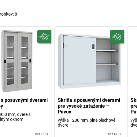
robkov:
8
 s posuvnými dverami
Skriňa s posuvnými dverami
Sk
oy
pre vysoké zaťaženie –
pr
Pavoy
Pa
950 mm, dvere s
adným oknom
výška 1200 mm, plné plechové
výš
dvere
dve
bez DPH
bez DPH