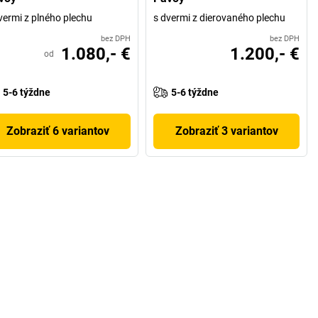
vermi z plného plechu
s dvermi z dierovaného plechu
bez DPH
bez DPH
1.080,- €
1.200,- €
od
5-6 týždne
5-6 týždne
Zobraziť 6 variantov
Zobraziť 3 variantov