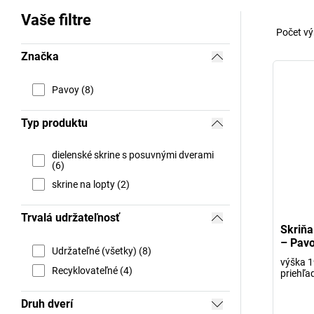
Vaše filtre
Počet vý
Značka
Pavoy (8)
Typ produktu
dielenské skrine s posuvnými dverami
(6)
skrine na lopty (2)
Trvalá udržateľnosť
Skriňa
– Pav
Udržateľné (všetky) (8)
výška 1
Recyklovateľné (4)
priehľ
Druh dverí