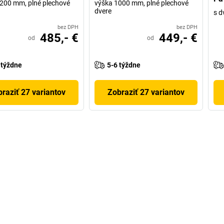
200 mm, plné plechové
výška 1000 mm, plné plechové
dvere
s d
bez DPH
bez DPH
485,- €
449,- €
od
od
 týždne
5-6 týždne
raziť 27 variantov
Zobraziť 27 variantov