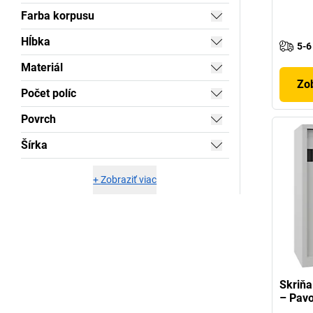
Farba korpusu
Hĺbka
5-6
Materiál
Zob
Počet políc
Povrch
Šírka
+
Zobraziť viac
Skriňa
– Pav