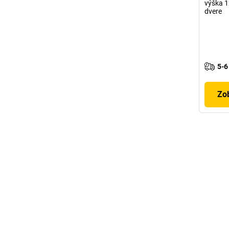
výška 1
dvere
5-6
Zob