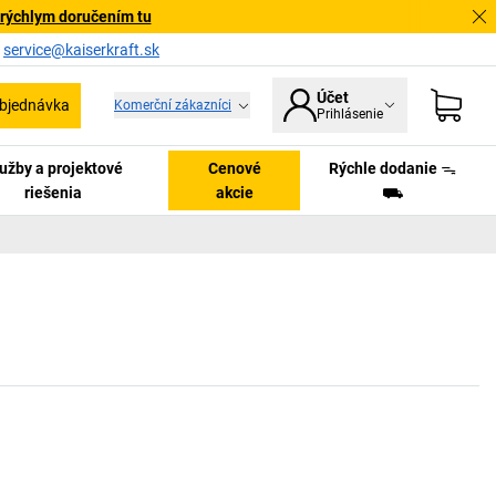
 rýchlym doručením tu
a
service@kaiserkraft.sk
Účet
bjednávka
Komerční zákazníci
Prihlásenie
užby a projektové
Cenové
Rýchle dodanie ᯓ
riešenia
akcie
⛟