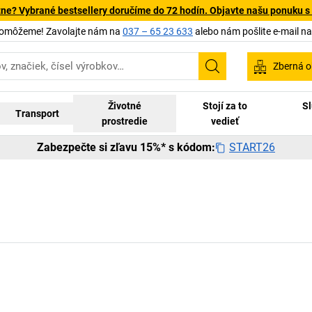
tne? Vybrané bestsellery doručíme do 72 hodín. Objavte našu ponuku s
pomôžeme! Zavolajte nám na
037 – 65 23 633
alebo nám pošlite e-mail n
Zberná o
Vyhľadávanie
Životné
Stojí za to
Sl
Transport
prostredie
vedieť
START26
Zabezpečte si zľavu 15%* s kódom: