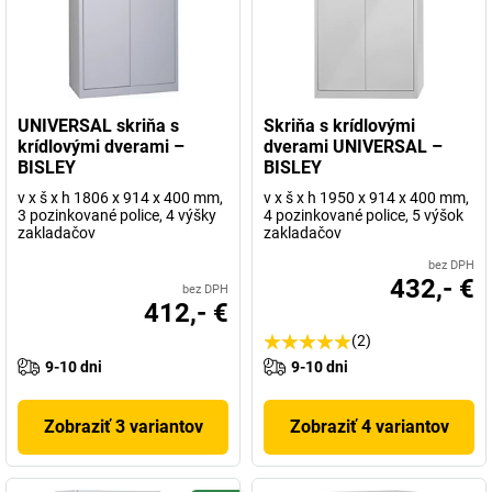
UNIVERSAL skriňa s
Skriňa s krídlovými
krídlovými dverami –
dverami UNIVERSAL –
BISLEY
BISLEY
v x š x h 1806 x 914 x 400 mm,
v x š x h 1950 x 914 x 400 mm,
3 pozinkované police, 4 výšky
4 pozinkované police, 5 výšok
zakladačov
zakladačov
bez DPH
432,- €
bez DPH
412,- €
(2)
9-10 dni
9-10 dni
Zobraziť 3 variantov
Zobraziť 4 variantov