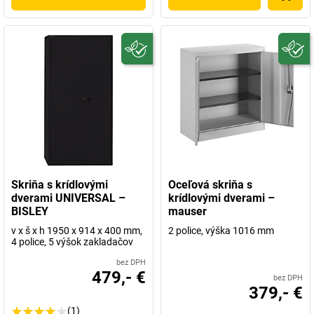
Skriňa s krídlovými
Oceľová skriňa s
dverami UNIVERSAL –
krídlovými dverami –
BISLEY
mauser
v x š x h 1950 x 914 x 400 mm,
2 police, výška 1016 mm
4 police, 5 výšok zakladačov
bez DPH
479,- €
bez DPH
379,- €
(1)