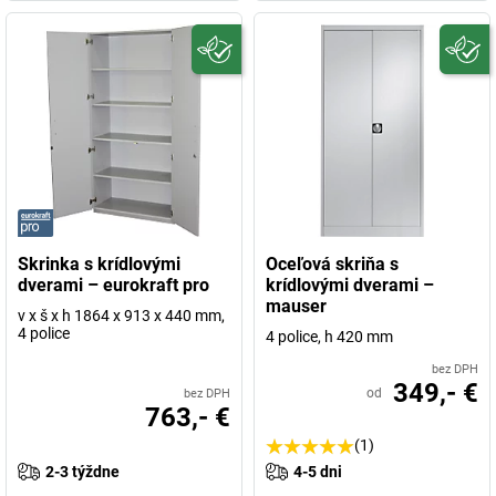
Skrinka s krídlovými
Oceľová skriňa s
dverami – eurokraft pro
krídlovými dverami –
mauser
v x š x h 1864 x 913 x 440 mm,
4 police
4 police, h 420 mm
bez DPH
349,- €
od
bez DPH
763,- €
(1)
2-3 týždne
4-5 dni