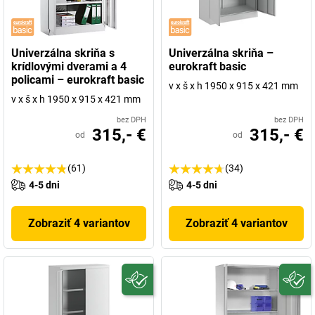
Univerzálna skriňa s
Univerzálna skriňa –
krídlovými dverami a 4
eurokraft basic
policami – eurokraft basic
v x š x h 1950 x 915 x 421 mm
v x š x h 1950 x 915 x 421 mm
bez DPH
bez DPH
315,- €
315,- €
od
od
(61)
(34)
4-5 dni
4-5 dni
Zobraziť 4 variantov
Zobraziť 4 variantov