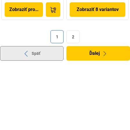
Zobraziť produkt
Zobraziť 8 variantov
1
2
Ďalej
Späť