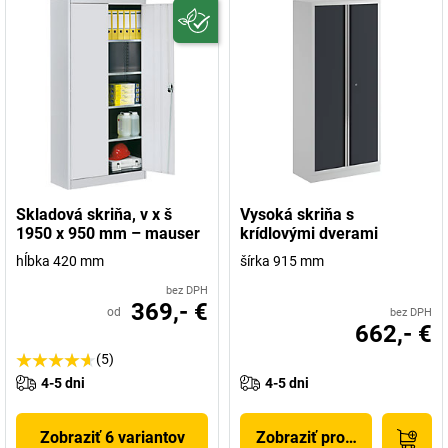
Skladová skriňa, v x š
Vysoká skriňa s
1950 x 950 mm – mauser
krídlovými dverami
hĺbka 420 mm
šírka 915 mm
bez DPH
369,- €
od
bez DPH
662,- €
(5)
4-5 dni
4-5 dni
Zobraziť 6 variantov
Zobraziť produkt