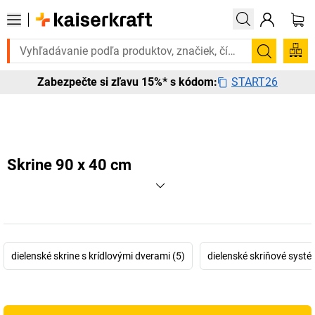
e to urgentne? Vybrané bestsellery doručíme do 72 hodín. Objavte naš
Vyhľadá
START26
Zabezpečte si zľavu 15%* s kódom:
Skrine 90 x 40 cm
dielenské skrine s krídlovými dverami (5)
dielenské skriňové systé