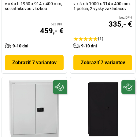
v x š x h 1950 x 914 x 400 mm,
v x š x h 1000 x 914 x 400 mm,
so šatníkovou vložkou
1 polica, 2 výšky zakladačov
bez DPH
335,- €
bez DPH
459,- €
(1)
9-10 dni
9-10 dni
Zobraziť 7 variantov
Zobraziť 7 variantov