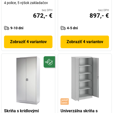
4 police, 5 výšok zakladačov
bez DPH
bez DPH
672,- €
897,- €
9-10 dni
4-5 dni
Zobraziť 4 variantov
Zobraziť 4 variantov
Skriňa s krídlovými
Univerzálna skriňa s