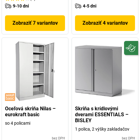
9-10 dni
4-5 dni
Zobraziť 7 variantov
Zobraziť 4 variantov
Oceľová skriňa Nilas –
Skriňa s krídlovými
eurokraft basic
dverami ESSENTIALS –
BISLEY
so 4 policami
1 polica, 2 výšky zakladačov
bez DPH
bez DPH