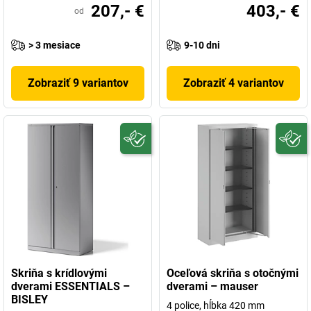
207,- €
403,- €
od
> 3 mesiace
9-10 dni
Zobraziť 9 variantov
Zobraziť 4 variantov
Skriňa s krídlovými
Oceľová skriňa s otočnými
dverami ESSENTIALS –
dverami – mauser
BISLEY
4 police, hĺbka 420 mm