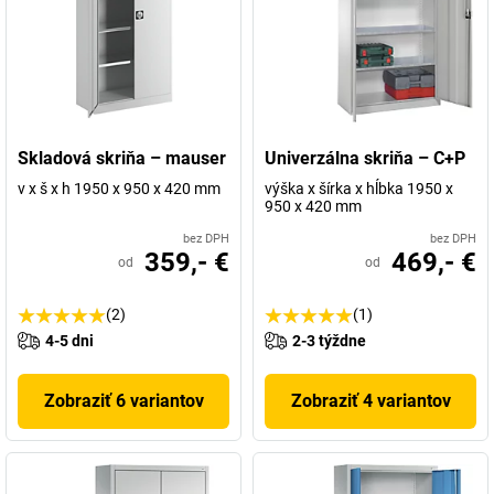
Skladová skriňa – mauser
Univerzálna skriňa – C+P
v x š x h 1950 x 950 x 420 mm
výška x šírka x hĺbka 1950 x
950 x 420 mm
bez DPH
bez DPH
359,- €
469,- €
od
od
(2)
(1)
4-5 dni
2-3 týždne
Zobraziť 6 variantov
Zobraziť 4 variantov