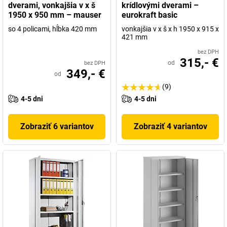
dverami, vonkajšia v x š
krídlovými dverami –
1950 x 950 mm – mauser
eurokraft basic
so 4 policami, hĺbka 420 mm
vonkajšia v x š x h 1950 x 915 x
421 mm
bez DPH
315,- €
od
bez DPH
349,- €
od
(9)
4-5 dni
4-5 dni
Zobraziť 6 variantov
Zobraziť 4 variantov