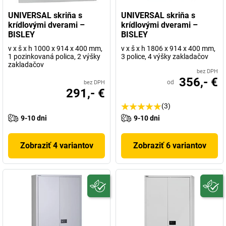
UNIVERSAL skriňa s
UNIVERSAL skriňa s
krídlovými dverami –
krídlovými dverami –
BISLEY
BISLEY
v x š x h 1000 x 914 x 400 mm,
v x š x h 1806 x 914 x 400 mm,
1 pozinkovaná polica, 2 výšky
3 police, 4 výšky zakladačov
zakladačov
bez DPH
356,- €
od
bez DPH
291,- €
(3)
9-10 dni
9-10 dni
Zobraziť 4 variantov
Zobraziť 6 variantov