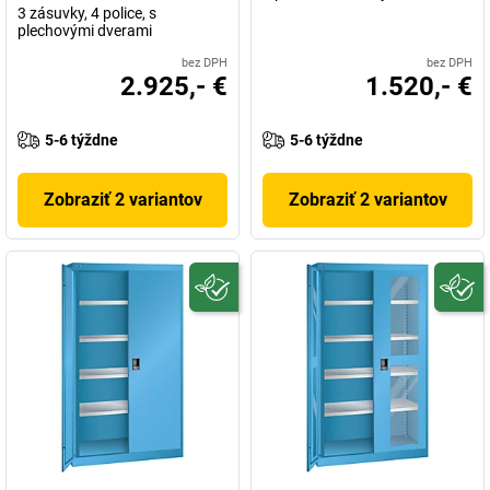
3 zásuvky, 4 police, s
plechovými dverami
bez DPH
bez DPH
2.925,- €
1.520,- €
5-6 týždne
5-6 týždne
Zobraziť 2 variantov
Zobraziť 2 variantov