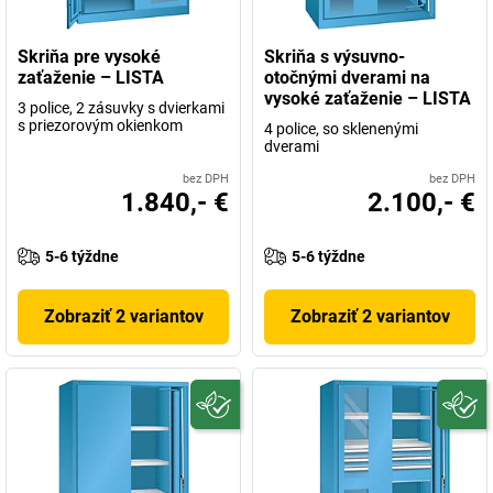
Skriňa pre vysoké
Skriňa s výsuvno-
zaťaženie – LISTA
otočnými dverami na
vysoké zaťaženie – LISTA
3 police, 2 zásuvky s dvierkami
s priezorovým okienkom
4 police, so sklenenými
dverami
bez DPH
bez DPH
1.840,- €
2.100,- €
5-6 týždne
5-6 týždne
Zobraziť 2 variantov
Zobraziť 2 variantov