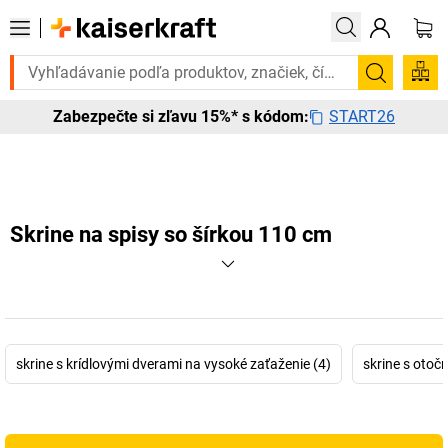
Potrebujete to urgentne? Vybrané bestsellery doručíme do 72 hodín
Vyhľadá
START26
Zabezpečte si zľavu 15%* s kódom:
Skrine na spisy so šírkou 110 cm
skrine s krídlovými dverami na vysoké zaťaženie (4)
skrine s otoč