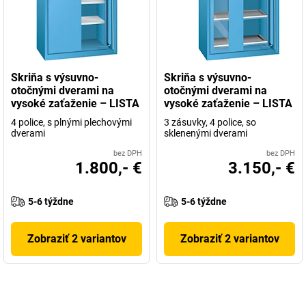
Skriňa s výsuvno-
Skriňa s výsuvno-
otočnými dverami na
otočnými dverami na
vysoké zaťaženie – LISTA
vysoké zaťaženie – LISTA
4 police, s plnými plechovými
3 zásuvky, 4 police, so
dverami
sklenenými dverami
bez DPH
bez DPH
1.800,- €
3.150,- €
5-6 týždne
5-6 týždne
Zobraziť 2 variantov
Zobraziť 2 variantov