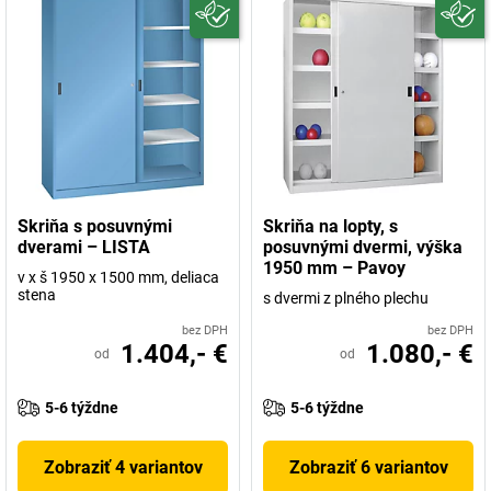
Skriňa s posuvnými
Skriňa na lopty, s
dverami – LISTA
posuvnými dvermi, výška
1950 mm – Pavoy
v x š 1950 x 1500 mm, deliaca
stena
s dvermi z plného plechu
bez DPH
bez DPH
1.404,- €
1.080,- €
od
od
5-6 týždne
5-6 týždne
Zobraziť 4 variantov
Zobraziť 6 variantov