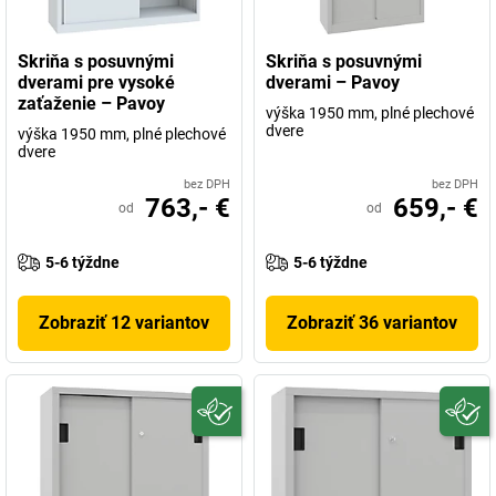
Skriňa s posuvnými
Skriňa s posuvnými
dverami pre vysoké
dverami – Pavoy
zaťaženie – Pavoy
výška 1950 mm, plné plechové
dvere
výška 1950 mm, plné plechové
dvere
bez DPH
bez DPH
763,- €
659,- €
od
od
5-6 týždne
5-6 týždne
Zobraziť 12 variantov
Zobraziť 36 variantov