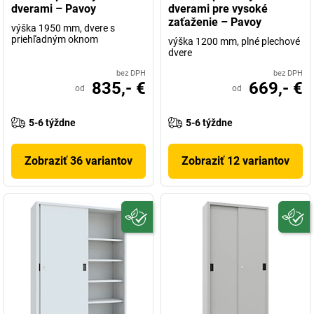
dverami – Pavoy
dverami pre vysoké
zaťaženie – Pavoy
výška 1950 mm, dvere s
priehľadným oknom
výška 1200 mm, plné plechové
dvere
bez DPH
bez DPH
835,- €
669,- €
od
od
5-6 týždne
5-6 týždne
Zobraziť 36 variantov
Zobraziť 12 variantov