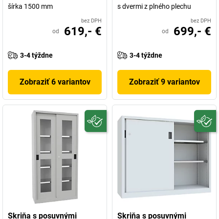
šírka 1500 mm
s dvermi z plného plechu
bez DPH
bez DPH
619,- €
699,- €
od
od
3-4 týždne
3-4 týždne
Zobraziť 6 variantov
Zobraziť 9 variantov
Skriňa s posuvnými
Skriňa s posuvnými