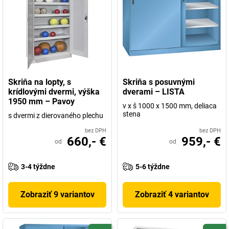
Skriňa na lopty, s
Skriňa s posuvnými
krídlovými dvermi, výška
dverami – LISTA
1950 mm – Pavoy
v x š 1000 x 1500 mm, deliaca
stena
s dvermi z dierovaného plechu
bez DPH
bez DPH
660,- €
959,- €
od
od
3-4 týždne
5-6 týždne
Zobraziť 9 variantov
Zobraziť 4 variantov