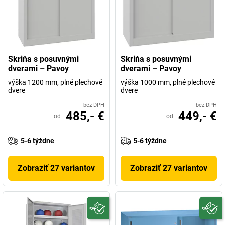
Skriňa s posuvnými
Skriňa s posuvnými
dverami – Pavoy
dverami – Pavoy
výška 1200 mm, plné plechové
výška 1000 mm, plné plechové
dvere
dvere
bez DPH
bez DPH
485,- €
449,- €
od
od
5-6 týždne
5-6 týždne
Zobraziť 27 variantov
Zobraziť 27 variantov