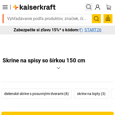
Potrebujete to urgentne? Vybrané bestsellery doručíme
Vyhľadá
START26
Zabezpečte si zľavu 15%* s kódom:
Skrine na spisy so šírkou 150 cm
dielenské skrine s posuvnými dverami (8)
skrine na lopty (3)