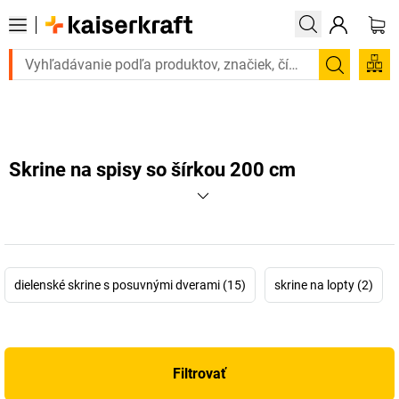
ebujete to urgentne? Vybrané bestsellery doručíme do 72 hodín. Objav
Vyhľadá
Skrine na spisy so šírkou 200 cm
dielenské skrine s posuvnými dverami (15)
skrine na lopty (2)
Filtrovať