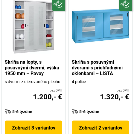
Skriňa na lopty, s
Skriňa s posuvnými
posuvnými dvermi, výška
dverami s priehľadnými
1950 mm – Pavoy
okienkami – LISTA
s dvermi z dierovaného plechu
4 police
bez DPH
bez DPH
1.200,- €
1.320,- €
5-6 týždne
5-6 týždne
Zobraziť 3 variantov
Zobraziť 2 variantov