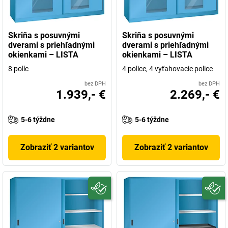
Skriňa s posuvnými
Skriňa s posuvnými
dverami s priehľadnými
dverami s priehľadnými
okienkami – LISTA
okienkami – LISTA
8 políc
4 police, 4 vyťahovacie police
bez DPH
bez DPH
1.939,- €
2.269,- €
5-6 týždne
5-6 týždne
Zobraziť 2 variantov
Zobraziť 2 variantov