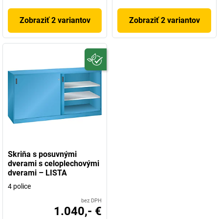
Zobraziť 2 variantov
Zobraziť 2 variantov
Skriňa s posuvnými
dverami s celoplechovými
dverami – LISTA
4 police
bez DPH
1.040,- €