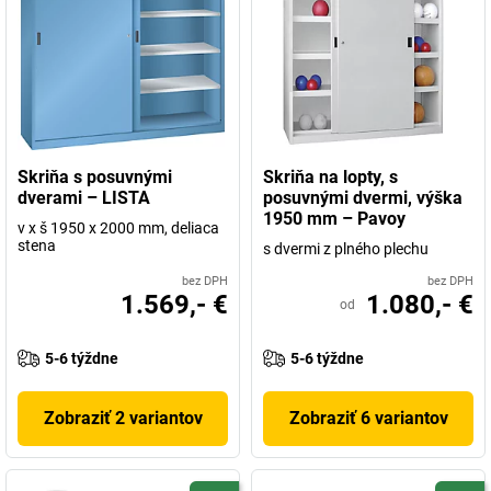
Skriňa s posuvnými
Skriňa na lopty, s
dverami – LISTA
posuvnými dvermi, výška
1950 mm – Pavoy
v x š 1950 x 2000 mm, deliaca
stena
s dvermi z plného plechu
bez DPH
bez DPH
1.569,- €
1.080,- €
od
5-6 týždne
5-6 týždne
Zobraziť 2 variantov
Zobraziť 6 variantov