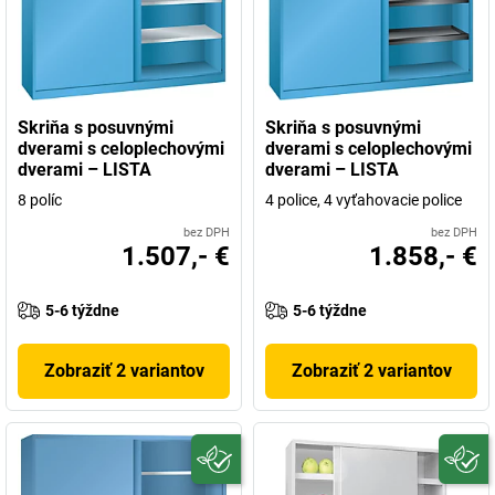
Skriňa s posuvnými
Skriňa s posuvnými
dverami s celoplechovými
dverami s celoplechovými
dverami – LISTA
dverami – LISTA
8 políc
4 police, 4 vyťahovacie police
bez DPH
bez DPH
1.507,- €
1.858,- €
5-6 týždne
5-6 týždne
Zobraziť 2 variantov
Zobraziť 2 variantov