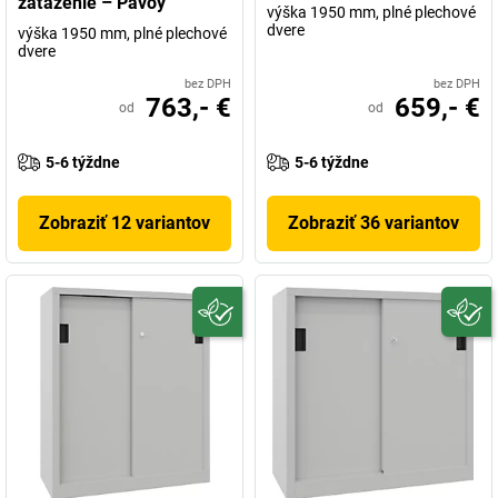
zaťaženie – Pavoy
výška 1950 mm, plné plechové
dvere
výška 1950 mm, plné plechové
dvere
bez DPH
bez DPH
763,- €
659,- €
od
od
5-6 týždne
5-6 týždne
Zobraziť 12 variantov
Zobraziť 36 variantov