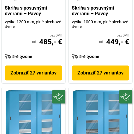
Skriňa s posuvnými
Skriňa s posuvnými
dverami – Pavoy
dverami – Pavoy
výška 1200 mm, plné plechové
výška 1000 mm, plné plechové
dvere
dvere
bez DPH
bez DPH
485,- €
449,- €
od
od
5-6 týždne
5-6 týždne
Zobraziť 27 variantov
Zobraziť 27 variantov