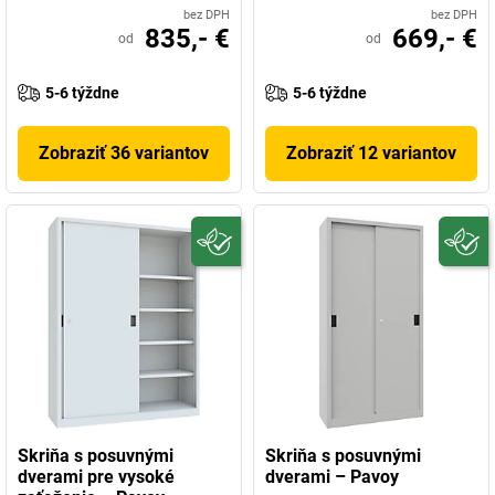
bez DPH
bez DPH
835,- €
669,- €
od
od
5-6 týždne
5-6 týždne
Zobraziť 36 variantov
Zobraziť 12 variantov
Skriňa s posuvnými
Skriňa s posuvnými
dverami pre vysoké
dverami – Pavoy