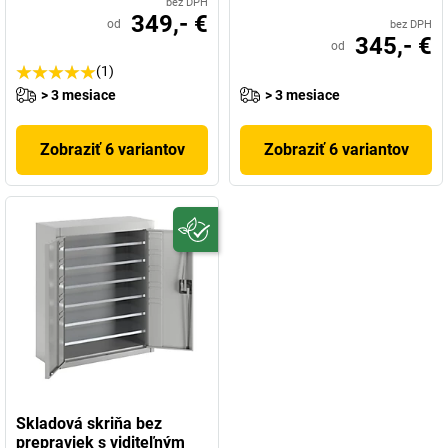
bez DPH
349,- €
od
bez DPH
345,- €
od
(1)
> 3 mesiace
> 3 mesiace
Zobraziť 6 variantov
Zobraziť 6 variantov
Skladová skriňa bez
prepraviek s viditeľným