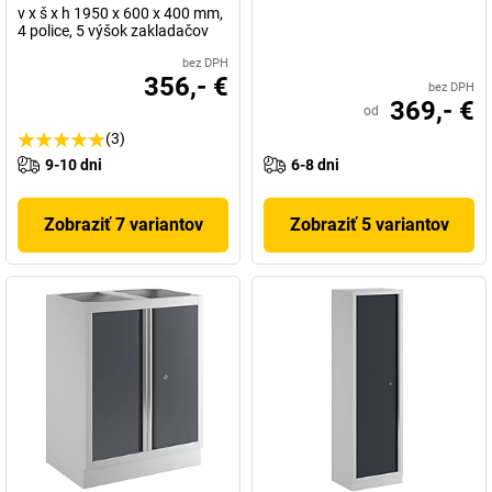
v x š x h 1950 x 600 x 400 mm,
4 police, 5 výšok zakladačov
bez DPH
356,- €
bez DPH
369,- €
od
(3)
9-10 dni
6-8 dni
Zobraziť 7 variantov
Zobraziť 5 variantov