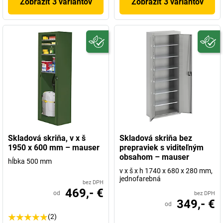
Zobraziť 3 variantov
Zobraziť 3 variantov
Skladová skriňa, v x š
Skladová skriňa bez
1950 x 600 mm – mauser
prepraviek s viditeľným
obsahom – mauser
hĺbka 500 mm
v x š x h 1740 x 680 x 280 mm,
jednofarebná
bez DPH
469,- €
od
bez DPH
349,- €
od
(2)