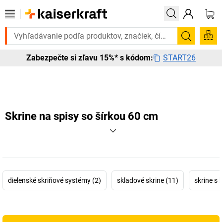
ebujete to urgentne? Vybrané bestsellery doručíme do 72 hodín. Objav
Vyhľadá
START26
Zabezpečte si zľavu 15%* s kódom:
Skrine na spisy so šírkou 60 cm
dielenské skriňové systémy (2)
skladové skrine (11)
skrine s 