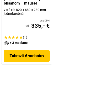
obsahom – mauser
v x š x h 820 x 680 x 280 mm,
jednofarebná
bez DPH
335,- €
od
(1)
> 3 mesiace
Zobraziť 6 variantov