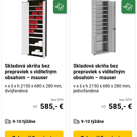
Skladová skriňa bez
Skladová skriňa bez
prepraviek s viditeľným
prepraviek s viditeľným
obsahom – mauser
obsahom – mauser
v x š x h 2150 x 680 x 280 mm,
v x š x h 2150 x 680 x 280 mm,
dvojfarebná
jednofarebná
bez DPH
bez DPH
585,- €
585,- €
od
od
9-10 týždne
9-10 týždne