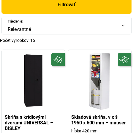
Filtrovať
Triedenie:
Relevantné
Počet výrobkov:
15
Skriňa s krídlovými
Skladová skriňa, v x š
dverami UNIVERSAL –
1950 x 600 mm – mauser
BISLEY
hĺbka 420 mm