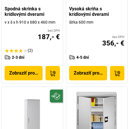
Spodná skrinka s
Vysoká skriňa s
krídlovými dverami
krídlovými dverami
v x š x h 910 x 680 x 460 mm
šírka 600 mm
bez DPH
187,- €
bez DPH
356,- €
(2)
2-3 dni
4-5 dni
Zobraziť produkt
Zobraziť produkt