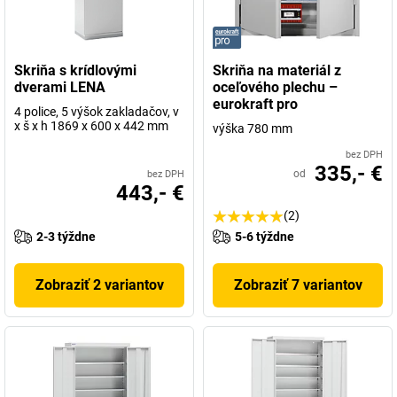
Skriňa s krídlovými
Skriňa na materiál z
dverami LENA
oceľového plechu –
eurokraft pro
4 police, 5 výšok zakladačov, v
x š x h 1869 x 600 x 442 mm
výška 780 mm
bez DPH
335,- €
od
bez DPH
443,- €
(2)
2-3 týždne
5-6 týždne
Zobraziť 2 variantov
Zobraziť 7 variantov