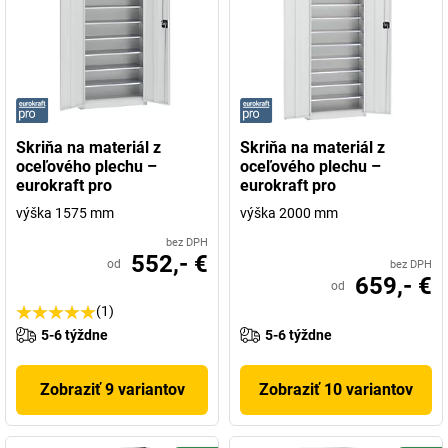
Skriňa na materiál z
Skriňa na materiál z
oceľového plechu –
oceľového plechu –
eurokraft pro
eurokraft pro
výška 1575 mm
výška 2000 mm
bez DPH
552,- €
od
bez DPH
659,- €
od
(1)
5-6 týždne
5-6 týždne
Zobraziť 9 variantov
Zobraziť 10 variantov