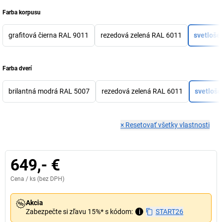
Farba korpusu
grafitová čierna RAL 9011
rezedová zelená RAL 6011
svetloše
Farba dverí
brilantná modrá RAL 5007
rezedová zelená RAL 6011
svetloš
×
Resetovať všetky vlastnosti
649,- €
Cena /
ks
(bez DPH)
Akcia
Zabezpečte si zľavu 15%* s kódom:
i
START26