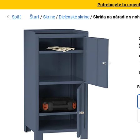
Potrebujete to urgen
Späť
Štart
Skrine
Dielenské skrine
Skriňa na náradie s no
F