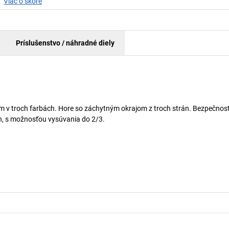
Viac o skóre
Príslušenstvo / náhradné diely
m v troch farbách. Hore so záchytným okrajom z troch strán. Bezpečnos
ch, s možnosťou vysúvania do 2/3.