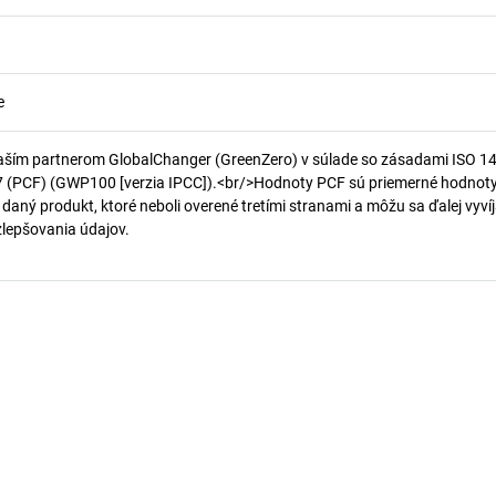
e
aším partnerom GlobalChanger (GreenZero) v súlade so zásadami ISO 1
7 (PCF) (GWP100 [verzia IPCC]).<br/>Hodnoty PCF sú priemerné hodnot
 daný produkt, ktoré neboli overené tretími stranami a môžu sa ďalej vyvíj
 zlepšovania údajov.