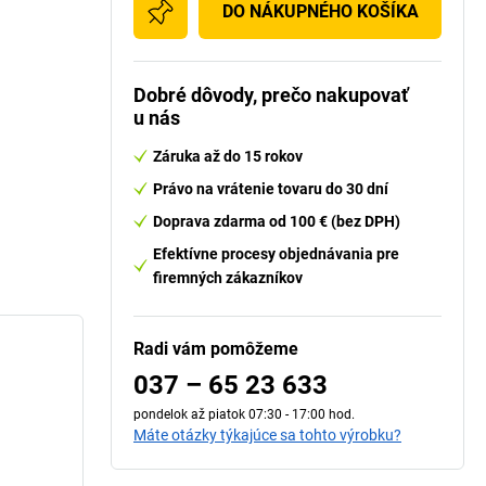
DO NÁKUPNÉHO KOŠÍKA
Dobré dôvody, prečo nakupovať
u nás
Záruka až do 15 rokov
Právo na vrátenie tovaru do 30 dní
Doprava zdarma od 100 € (bez DPH)
Efektívne procesy objednávania pre
firemných zákazníkov
Radi vám pomôžeme
037 – 65 23 633
pondelok až piatok 07:30 - 17:00 hod.
Máte otázky týkajúce sa tohto výrobku?