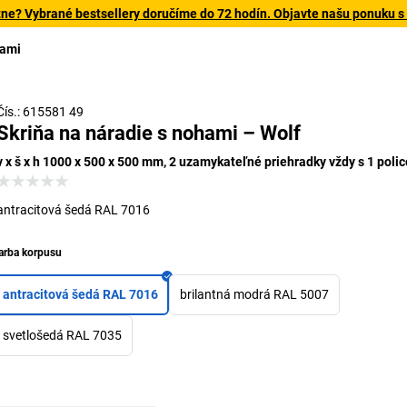
tne? Vybrané bestsellery doručíme do 72 hodín. Objavte našu ponuku s
hami
Čís.: 615581 49
Skriňa na náradie s nohami – Wolf
v x š x h 1000 x 500 x 500 mm, 2 uzamykateľné priehradky vždy s 1 poli
antracitová šedá RAL 7016
arba korpusu
antracitová šedá RAL 7016
brilantná modrá RAL 5007
svetlošedá RAL 7035