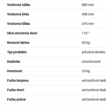
Vnútorná výška
880
mm
Vnútorná šírka
498
mm
Vnútorná hĺbka
470
mm
Uhol otvorenia dverí
110
°
Nosnosť skrine
90
kg
Typ produktu
príručné skrinky
Dodávka
zmontované
Hmotnosť
29
kg
Farba korpusu
antracitová šed
Farba dverí
antracitová šed
Farba police
antracitová šed