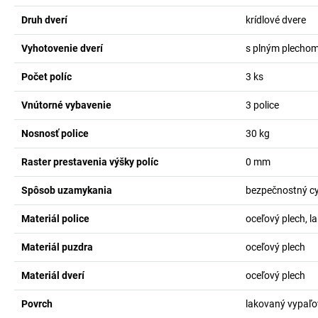
Druh dverí
krídlové dvere
Vyhotovenie dverí
s plným plecho
Počet políc
3
ks
Vnútorné vybavenie
3 police
Nosnosť police
30
kg
Raster prestavenia výšky políc
0
mm
Spôsob uzamykania
bezpečnostný cy
Materiál police
oceľový plech, l
Materiál puzdra
oceľový plech
Materiál dverí
oceľový plech
Povrch
lakovaný vypaľ