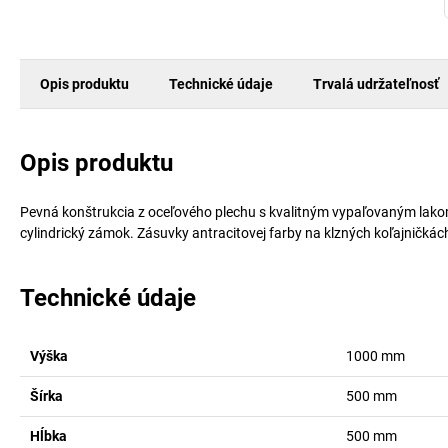
Opis produktu
Technické údaje
Trvalá udržateľnosť
Opis produktu
Pevná konštrukcia z oceľového plechu s kvalitným vypaľovaným lako
cylindrický zámok. Zásuvky antracitovej farby na klzných koľajničká
Technické údaje
Výška
1000
mm
Šírka
500
mm
Hĺbka
500
mm