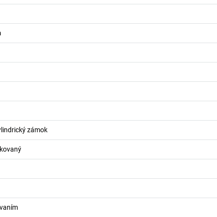
m
lindrický zámok
akovaný
ovaním