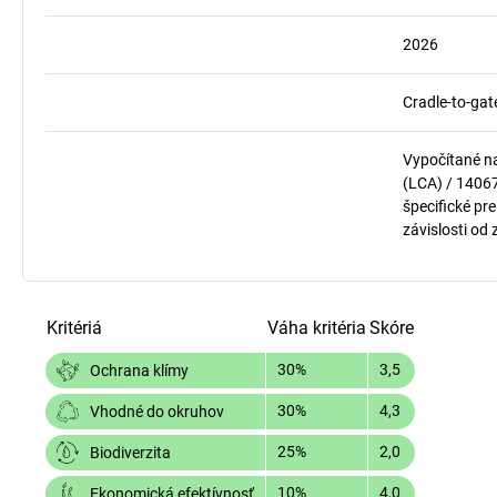
2026
Cradle-to-gat
Vypočítané n
(LCA) / 1406
špecifické pre
závislosti od
Kritériá
Váha kritéria
Skóre
30%
3,5
Ochrana klímy
30%
4,3
Vhodné do okruhov
25%
2,0
Biodiverzita
10%
4,0
Ekonomická efektívnosť