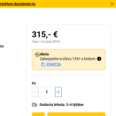
 rýchlym doručením tu
315,- €
Cena /
ks
(bez DPH)
cou
Akcia
Zabezpečte si zľavu 15%* s kódom:
i
START26
KS
Dodacia lehota
:
3-4 týždne