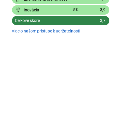
5%
3,9
Inovácia
Celkové skóre
3,7
Viac o našom prístupe k udržateľnosti