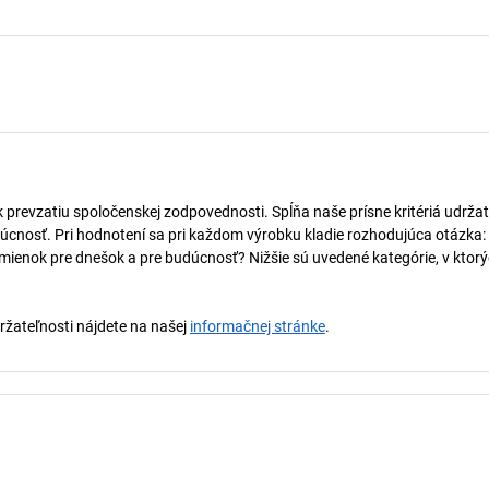
k prevzatiu spoločenskej zodpovednosti. Spĺňa naše prísne kritériá udržat
úcnosť. Pri hodnotení sa pri každom výrobku kladie rozhodujúca otázka:
mienok pre dnešok a pre budúcnosť? Nižšie sú uvedené kategórie, v ktorý
držateľnosti nájdete na našej
informačnej stránke
.