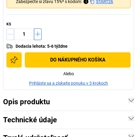
Zabezpečte si zľavu 15%* s kódom:
i
START26
KS
Dodacia lehota
:
5-6 týždne
DO NÁKUPNÉHO KOŠÍKA
Alebo
Prihláste sa a získajte ponuku v 3 krokoch
Opis produktu
Technické údaje