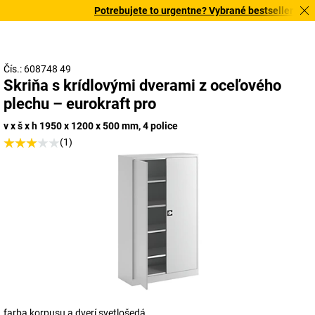
Potrebujete to urgentne? Vybrané bestsellery doru
Čís.: 608748 49
Skriňa s krídlovými dverami z oceľového
plechu – eurokraft pro
v x š x h 1950 x 1200 x 500 mm, 4 police
(1)
farba korpusu a dverí svetlošedá