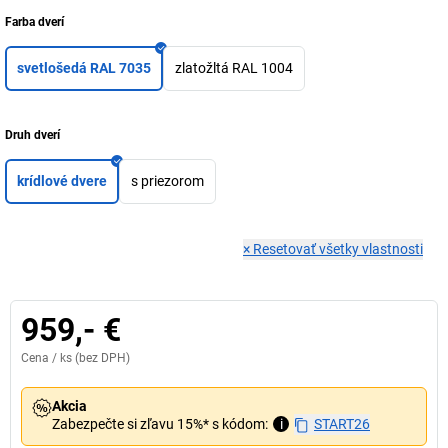
Farba dverí
svetlošedá RAL 7035
zlatožltá RAL 1004
Druh dverí
krídlové dvere
s priezorom
×
Resetovať všetky vlastnosti
959,- €
Cena /
ks
(bez DPH)
Akcia
Zabezpečte si zľavu 15%* s kódom:
i
START26