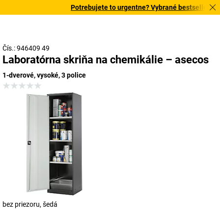
Potrebujete to urgentne? Vybrané bestsellery dor
Čís.: 946409 49
Laboratórna skriňa na chemikálie – asecos
1-dverové, vysoké, 3 police
bez priezoru, šedá