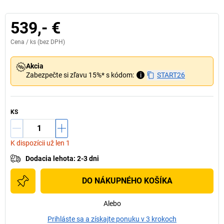
539,- €
Cena /
ks
(bez DPH)
Akcia
Zabezpečte si zľavu 15%* s kódom:
i
START26
KS
K dispozícii už len 1
Dodacia lehota
:
2-3 dni
DO NÁKUPNÉHO KOŠÍKA
Alebo
Prihláste sa a získajte ponuku v 3 krokoch