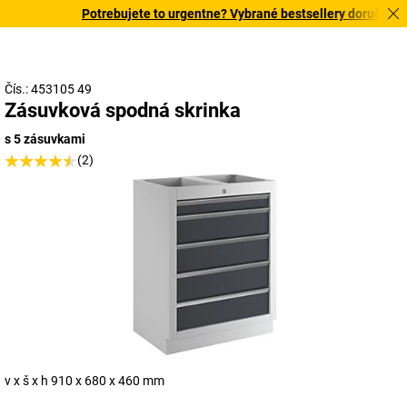
Potrebujete to urgentne? Vybrané bestsellery doručíme d
Čís.: 453105 49
Zásuvková spodná skrinka
s 5 zásuvkami
(2)
v x š x h 910 x 680 x 460 mm