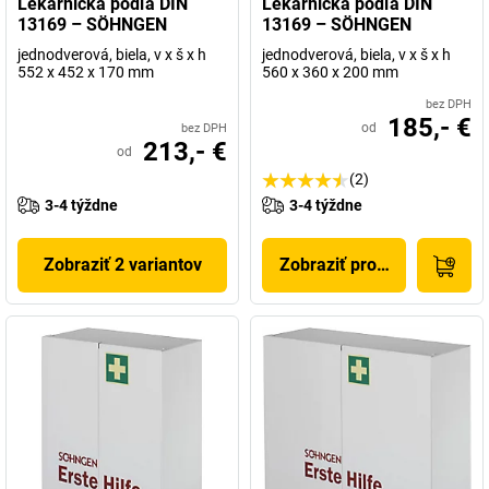
Lekárnička podľa DIN
Lekárnička podľa DIN
13169 – SÖHNGEN
13169 – SÖHNGEN
jednodverová, biela, v x š x h
jednodverová, biela, v x š x h
552 x 452 x 170 mm
560 x 360 x 200 mm
bez DPH
185,- €
od
bez DPH
213,- €
od
(2)
3-4 týždne
3-4 týždne
Zobraziť 2 variantov
Zobraziť produkt