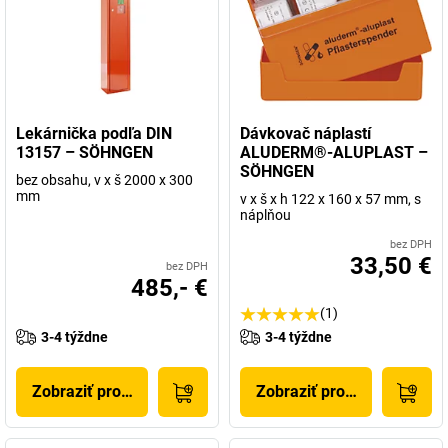
Lekárnička podľa DIN
Dávkovač náplastí
13157 – SÖHNGEN
ALUDERM®-ALUPLAST –
SÖHNGEN
bez obsahu, v x š 2000 x 300
mm
v x š x h 122 x 160 x 57 mm, s
náplňou
bez DPH
33,50 €
bez DPH
485,- €
(1)
3-4 týždne
3-4 týždne
Zobraziť produkt
Zobraziť produkt