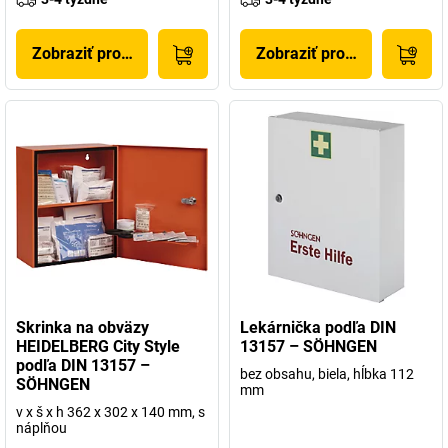
Zobraziť produkt
Zobraziť produkt
Skrinka na obväzy
Lekárnička podľa DIN
HEIDELBERG City Style
13157 – SÖHNGEN
podľa DIN 13157 –
bez obsahu, biela, hĺbka 112
SÖHNGEN
mm
v x š x h 362 x 302 x 140 mm, s
náplňou