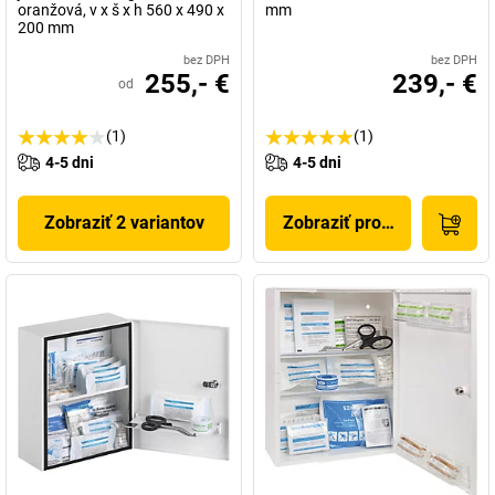
oranžová, v x š x h 560 x 490 x
mm
200 mm
bez DPH
bez DPH
255,- €
239,- €
od
(1)
(1)
4-5 dni
4-5 dni
Zobraziť 2 variantov
Zobraziť produkt