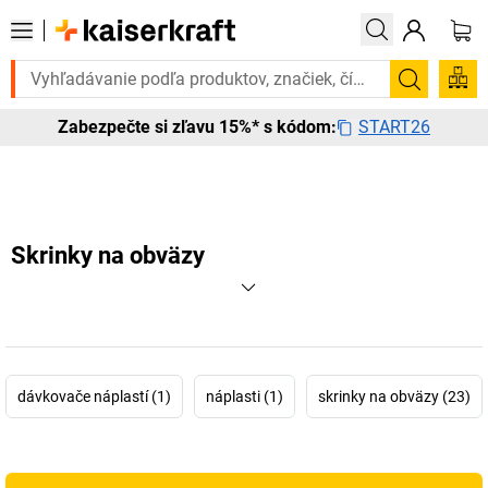
te to urgentne? Vybrané bestsellery doručíme do 72 hodín. Objavte na
Vyhľadá
START26
Zabezpečte si zľavu 15%* s kódom:
Skrinky na obväzy
dávkovače náplastí (1)
náplasti (1)
skrinky na obväzy (23)