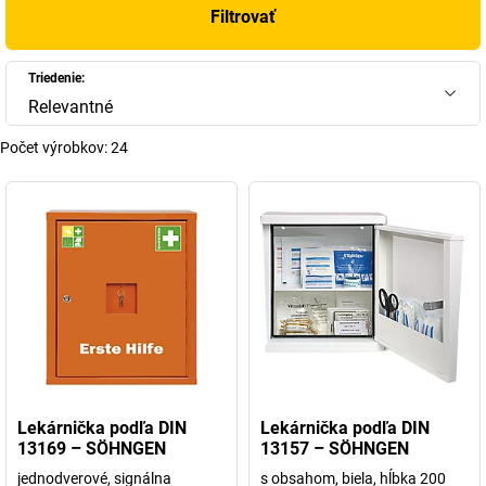
Filtrovať
Triedenie:
Relevantné
Počet výrobkov:
24
Lekárnička podľa DIN
Lekárnička podľa DIN
13169 – SÖHNGEN
13157 – SÖHNGEN
jednodverové, signálna
s obsahom, biela, hĺbka 200