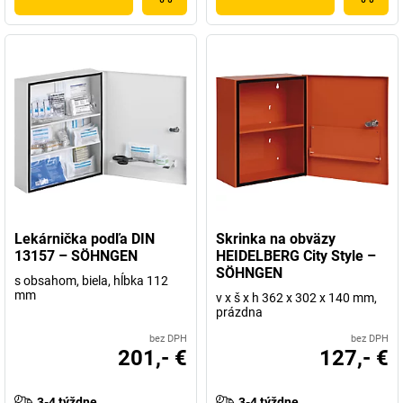
Lekárnička podľa DIN
Skrinka na obväzy
13157 – SÖHNGEN
HEIDELBERG City Style –
SÖHNGEN
s obsahom, biela, hĺbka 112
mm
v x š x h 362 x 302 x 140 mm,
prázdna
bez DPH
bez DPH
201,- €
127,- €
3-4 týždne
3-4 týždne