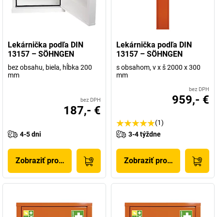
Lekárnička podľa DIN
Lekárnička podľa DIN
13157 – SÖHNGEN
13157 – SÖHNGEN
bez obsahu, biela, hĺbka 200
s obsahom, v x š 2000 x 300
mm
mm
bez DPH
959,- €
bez DPH
187,- €
(1)
4-5 dni
3-4 týždne
Zobraziť produkt
Zobraziť produkt