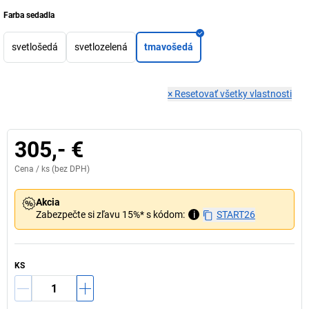
Farba sedadla
svetlošedá
svetlozelená
tmavošedá
×
Resetovať všetky vlastnosti
305,- €
Cena /
ks
(bez DPH)
Akcia
Zabezpečte si zľavu 15%* s kódom:
i
START26
KS