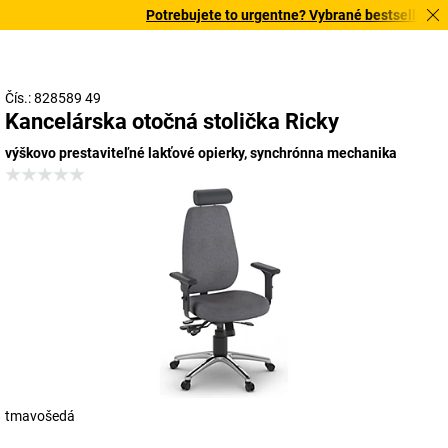
Potrebujete to urgentne? Vybrané bestsellery do
Čís.: 828589 49
Kancelárska otočná stolička Ricky
výškovo prestaviteľné lakťové opierky, synchrónna mechanika
tmavošedá