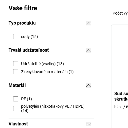
Vaše filtre
Počet vý
Typ produktu
sudy (15)
Trvalá udržateľnosť
Udržateľné (všetky) (13)
Z recyklovaného materiálu (1)
Materiál
Sud so
skrut
PE (1)
polyetylén (nízkotlakový PE / HDPE)
biela / 
(14)
Vlastnosť