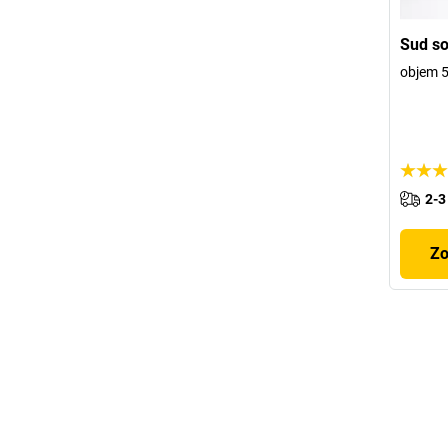
Sud so
objem 5
2-3
Zo