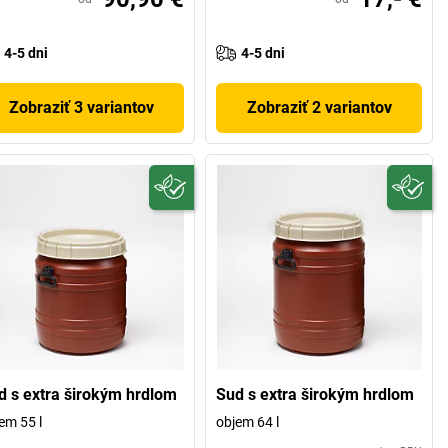
4-5 dni
4-5 dni
Zobraziť 3 variantov
Zobraziť 2 variantov
d s extra širokým hrdlom
Sud s extra širokým hrdlom
em 55 l
objem 64 l