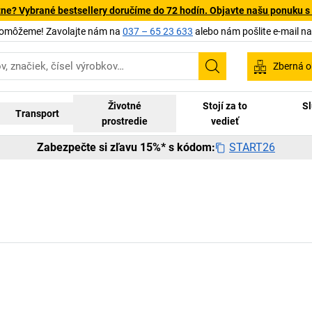
tne? Vybrané bestsellery doručíme do 72 hodín. Objavte našu ponuku s
pomôžeme! Zavolajte nám na
037 – 65 23 633
alebo nám pošlite e-mail n
Zberná o
Vyhľadávanie
Životné
Stojí za to
Sl
Transport
prostredie
vedieť
START26
Zabezpečte si zľavu 15%* s kódom: