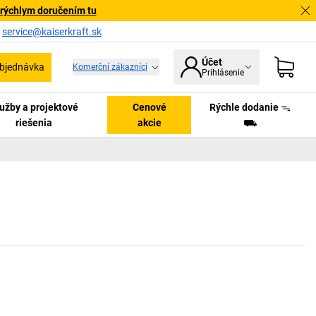
 rýchlym doručením tu
a
service@kaiserkraft.sk
Účet
bjednávka
Komerční zákazníci
Prihlásenie
užby a projektové
Cenové
Rýchle dodanie ᯓ
riešenia
akcie
⛟