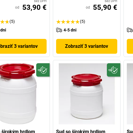
bez DPH
bez DPH
53,90 €
55,90 €
od
od
(5)
(5)
 dni
4-5 dni
braziť 3 variantov
Zobraziť 3 variantov
 širokým hrdlom
Sud so širokým hrdlom
Su