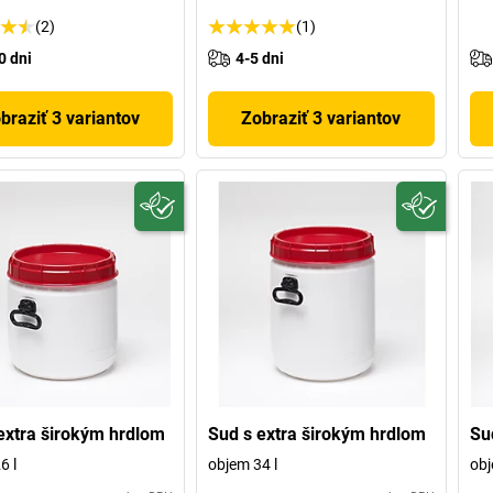
(2)
(1)
0 dni
4-5 dni
braziť 3 variantov
Zobraziť 3 variantov
extra širokým hrdlom
Sud s extra širokým hrdlom
Su
6 l
objem 34 l
obj