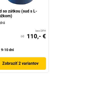
d so zátkou (sud s L-
úžkom)
drá
bez DPH
110,- €
od
9-10 dni
Zobraziť 2 variantov