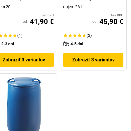
em 20 l
objem 26 l
bez DPH
bez DPH
41,90 €
45,90 €
od
od
(1)
(3)
2-3 dni
4-5 dni
Zobraziť 3 variantov
Zobraziť 3 variantov