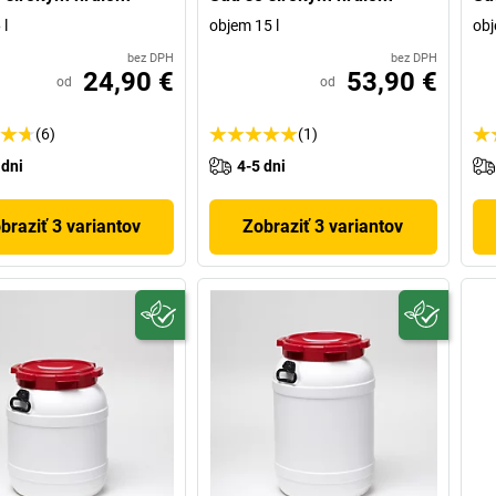
 l
objem 15 l
obj
bez DPH
bez DPH
24,90 €
53,90 €
od
od
(6)
(1)
 dni
4-5 dni
braziť 3 variantov
Zobraziť 3 variantov