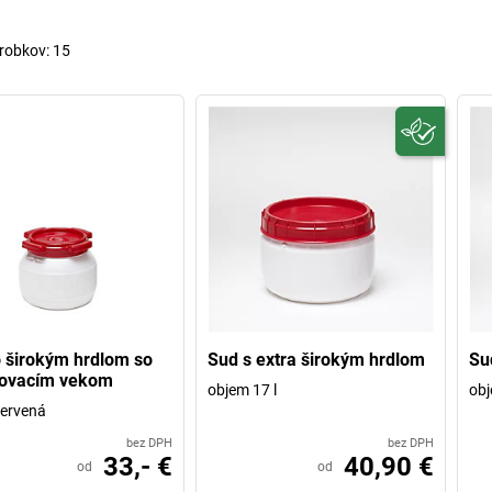
robkov:
15
 širokým hrdlom so
Sud s extra širokým hrdlom
Su
kovacím vekom
objem 17 l
obj
červená
bez DPH
bez DPH
33,- €
40,90 €
od
od