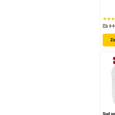
2-3
Zo
Sud so