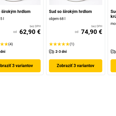
 širokým hrdlom
Sud so širokým hrdlom
Su
kr
5 l
objem 68 l
mo
bez DPH
bez DPH
62,90 €
74,90 €
od
od
(4)
(1)
 dni
2-3 dni
braziť 3 variantov
Zobraziť 3 variantov