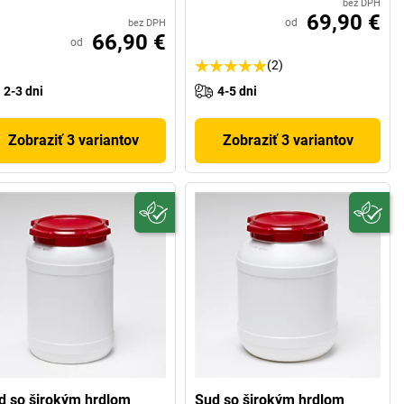
bez DPH
69,90 €
od
bez DPH
66,90 €
od
(2)
2-3 dni
4-5 dni
Zobraziť 3 variantov
Zobraziť 3 variantov
d so širokým hrdlom
Sud so širokým hrdlom