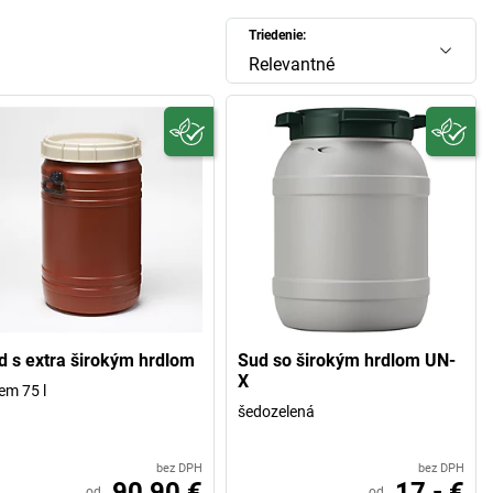
Triedenie:
Relevantné
d s extra širokým hrdlom
Sud so širokým hrdlom UN-
X
em 75 l
šedozelená
bez DPH
bez DPH
90,90 €
17,- €
od
od