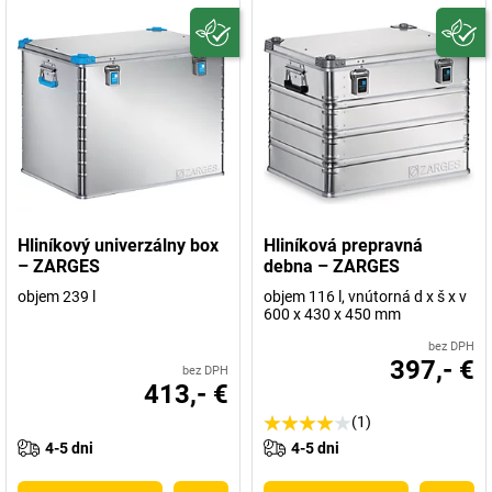
Hliníkový univerzálny box
Hliníková prepravná
– ZARGES
debna – ZARGES
objem 239 l
objem 116 l, vnútorná d x š x v
600 x 430 x 450 mm
bez DPH
397,- €
bez DPH
413,- €
(1)
4-5 dni
4-5 dni