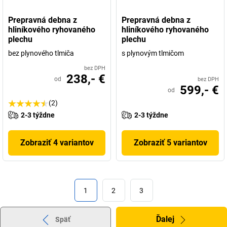
Prepravná debna z
Prepravná debna z
hliníkového ryhovaného
hliníkového ryhovaného
plechu
plechu
bez plynového tlmiča
s plynovým tlmičom
bez DPH
238,- €
od
bez DPH
599,- €
od
(2)
2-3 týždne
2-3 týždne
Zobraziť 4 variantov
Zobraziť 5 variantov
1
2
3
Ďalej
Späť