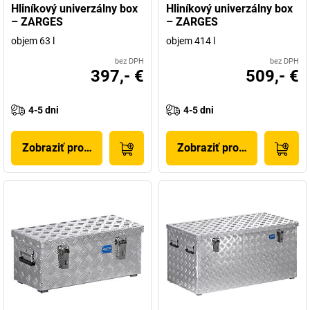
Hliníkový univerzálny box
Hliníkový univerzálny box
– ZARGES
– ZARGES
objem 63 l
objem 414 l
bez DPH
bez DPH
397,- €
509,- €
4-5 dni
4-5 dni
Zobraziť produkt
Zobraziť produkt