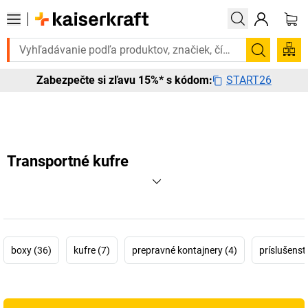
e to urgentne? Vybrané bestsellery doručíme do 72 hodín. Objavte na
Vyhľadá
START26
Zabezpečte si zľavu 15%* s kódom:
Transportné kufre
boxy (36)
kufre (7)
prepravné kontajnery (4)
príslušenst