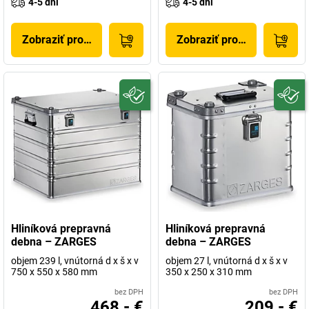
4-5 dni
4-5 dni
Zobraziť produkt
Zobraziť produkt
Hliníková prepravná
Hliníková prepravná
debna – ZARGES
debna – ZARGES
objem 239 l, vnútorná d x š x v
objem 27 l, vnútorná d x š x v
750 x 550 x 580 mm
350 x 250 x 310 mm
bez DPH
bez DPH
468,- €
209,- €