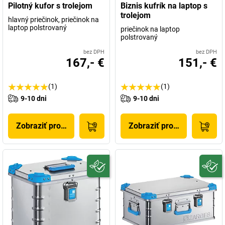
Pilotný kufor s trolejom
Biznis kufrík na laptop s
trolejom
hlavný priečinok, priečinok na
laptop polstrovaný
priečinok na laptop
polstrovaný
bez DPH
bez DPH
167,- €
151,- €
(1)
(1)
9-10 dni
9-10 dni
Zobraziť produkt
Zobraziť produkt