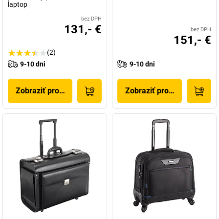
laptop
bez DPH
131,- €
bez DPH
151,- €
(2)
9-10 dni
9-10 dni
Zobraziť produkt
Zobraziť produkt