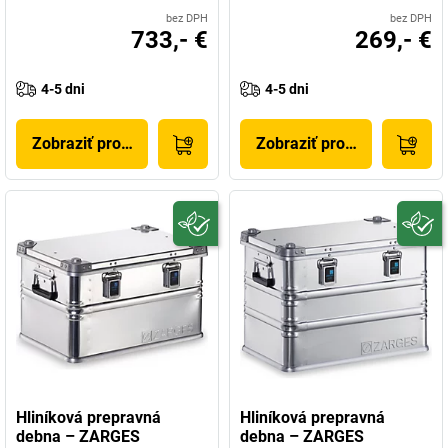
bez DPH
bez DPH
733,- €
269,- €
4-5 dni
4-5 dni
Zobraziť produkt
Zobraziť produkt
Hliníková prepravná
Hliníková prepravná
debna – ZARGES
debna – ZARGES