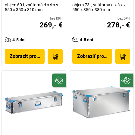
objem 60 l, vnútorná d x š x v
objem 73 l, vnútorná d x š x v
550 x 350 x 310 mm
550 x 350 x 380 mm
bez DPH
bez DPH
269,- €
278,- €
4-5 dni
4-5 dni
Zobraziť produkt
Zobraziť produkt