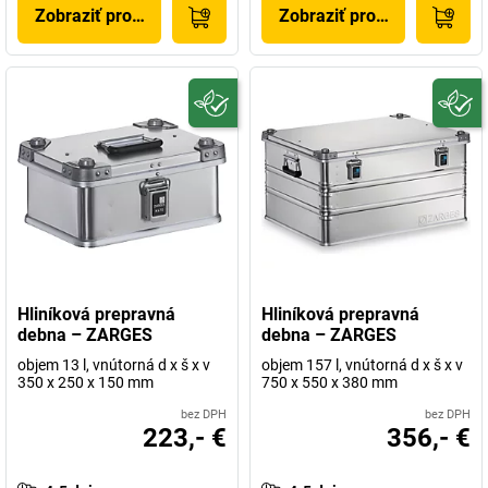
Zobraziť produkt
Zobraziť produkt
Hliníková prepravná
Hliníková prepravná
debna – ZARGES
debna – ZARGES
objem 13 l, vnútorná d x š x v
objem 157 l, vnútorná d x š x v
350 x 250 x 150 mm
750 x 550 x 380 mm
bez DPH
bez DPH
223,- €
356,- €