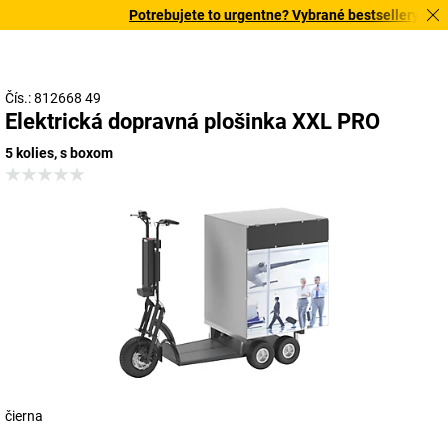
Potrebujete to urgentne? Vybrané bestsellery doruč
Čís.: 812668 49
Elektrická dopravná plošinka XXL PRO
5 kolies, s boxom
čierna