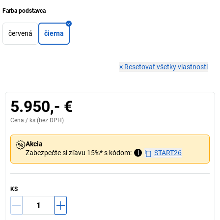
Farba podstavca
červená
čierna
×
Resetovať všetky vlastnosti
5.950,- €
Cena /
ks
(bez DPH)
Akcia
Zabezpečte si zľavu 15%* s kódom:
i
START26
KS