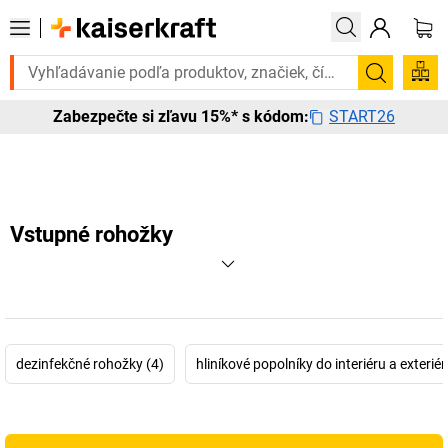
te to urgentne? Vybrané bestsellery doručíme do 72 hodín. Objavte na
Vyhľadá
START26
Zabezpečte si zľavu 15%* s kódom:
Vstupné rohožky
dezinfekčné rohožky (4)
hliníkové popolníky do interiéru a exteriér