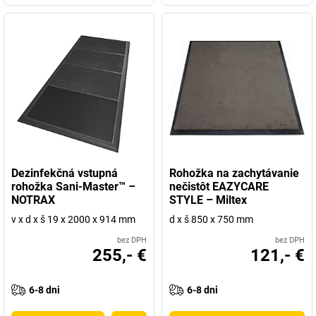
Dezinfekčná vstupná
Rohožka na zachytávanie
rohožka Sani-Master™ –
nečistôt EAZYCARE
NOTRAX
STYLE – Miltex
v x d x š 19 x 2000 x 914 mm
d x š 850 x 750 mm
bez DPH
bez DPH
255,- €
121,- €
6-8 dni
6-8 dni