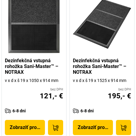
Dezinfekčná vstupná
Dezinfekčná vstupná
rohožka Sani-Master™ –
rohožka Sani-Master™ –
NOTRAX
NOTRAX
v x d x š 19 x 1050 x 914 mm
v x d x š 19 x 1525 x 914 mm
bez DPH
bez DPH
121,- €
195,- €
6-8 dni
6-8 dni
Zobraziť produkt
Zobraziť produkt