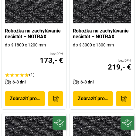
Rohožka na zachytávanie
Rohožka na zachytávanie
nečistôt – NOTRAX
nečistôt – NOTRAX
d x š 1800 x 1200 mm
d x š 3000 x 1300 mm
bez DPH
173,- €
bez DPH
219,- €
(1)
6-8 dni
6-8 dni
Zobraziť produkt
Zobraziť produkt