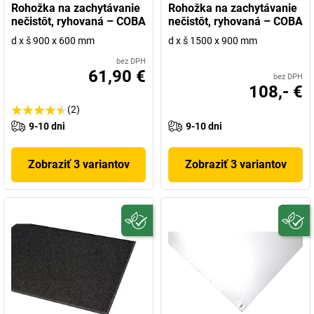
Rohožka na zachytávanie
Rohožka na zachytávanie
nečistôt, ryhovaná – COBA
nečistôt, ryhovaná – COBA
d x š 900 x 600 mm
d x š 1500 x 900 mm
bez DPH
61,90 €
bez DPH
108,- €
(2)
9-10 dni
9-10 dni
Zobraziť 3 variantov
Zobraziť 3 variantov