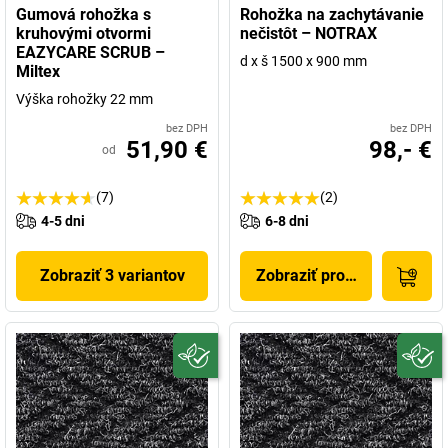
Gumová rohožka s
Rohožka na zachytávanie
kruhovými otvormi
nečistôt – NOTRAX
EAZYCARE SCRUB –
d x š 1500 x 900 mm
Miltex
Výška rohožky 22 mm
bez DPH
bez DPH
51,90 €
98,- €
od
(7)
(2)
4-5 dni
6-8 dni
Zobraziť 3 variantov
Zobraziť produkt