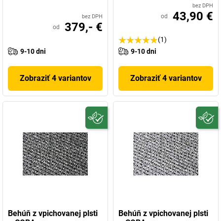
bez DPH
43,90 €
od
bez DPH
379,- €
od
(1)
9-10 dni
9-10 dni
Zobraziť 4 variantov
Zobraziť 4 variantov
Behúň z vpichovanej plsti
Behúň z vpichovanej plsti