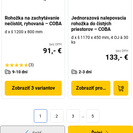
Rohožka na zachytávanie
Jednorazová nalepovacia
nečistôt, ryhovaná – COBA
rohožka do čistých
priestorov – COBA
d x š 1200 x 800 mm
d x š 1170 x 450 mm, 4 OJ à 30
ks
bez DPH
91,- €
bez DPH
133,- €
(3)
9-10 dni
2-3 dni
Zobraziť 3 variantov
Zobraziť produkt
1
2
3
…
5
Ďalej