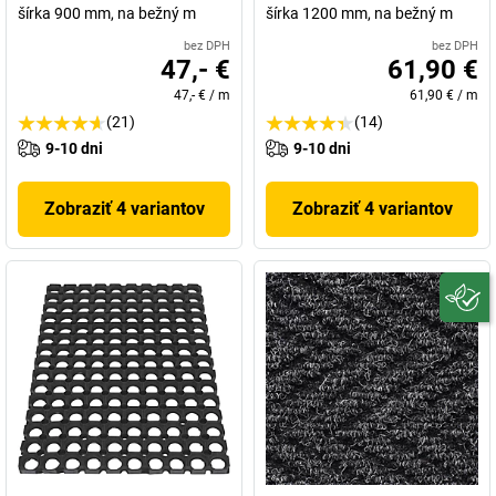
šírka 900 mm, na bežný m
šírka 1200 mm, na bežný m
bez DPH
bez DPH
47,- €
61,90 €
47,- €
/
m
61,90 €
/
m
(21)
(14)
9-10 dni
9-10 dni
Zobraziť 4 variantov
Zobraziť 4 variantov