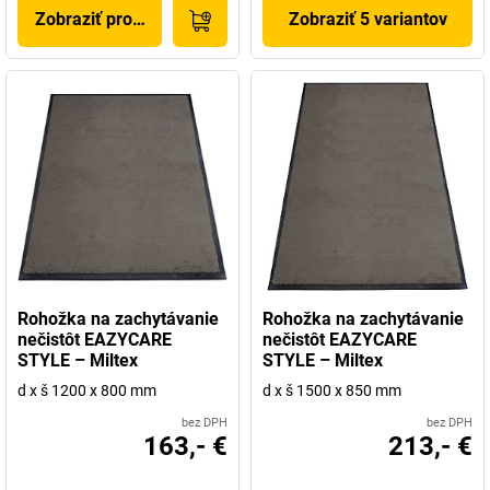
Zobraziť produkt
Zobraziť 5 variantov
Rohožka na zachytávanie
Rohožka na zachytávanie
nečistôt EAZYCARE
nečistôt EAZYCARE
STYLE – Miltex
STYLE – Miltex
d x š 1200 x 800 mm
d x š 1500 x 850 mm
bez DPH
bez DPH
163,- €
213,- €