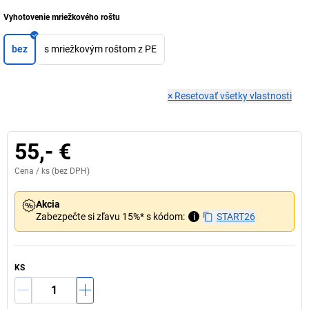
Vyhotovenie mriežkového roštu
bez
s mriežkovým roštom z PE
×
Resetovať všetky vlastnosti
55,- €
Cena /
ks
(bez DPH)
Akcia
Zabezpečte si zľavu 15%* s kódom:
i
START26
KS