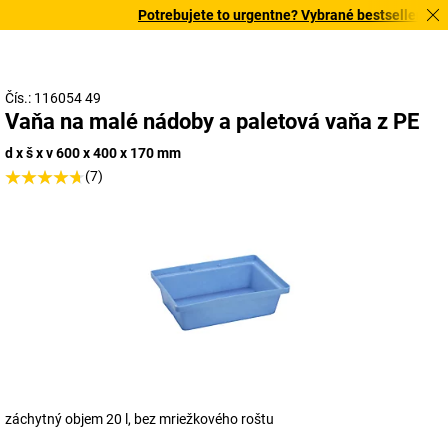
Potrebujete to urgentne? Vybrané bestsellery dor
Čís.: 116054 49
Vaňa na malé nádoby a paletová vaňa z PE
d x š x v 600 x 400 x 170 mm
(7)
záchytný objem 20 l, bez mriežkového roštu