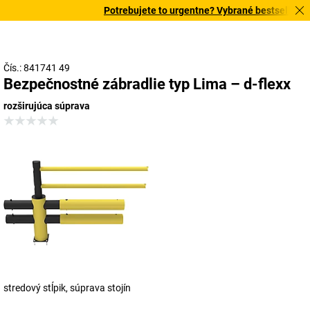
Potrebujete to urgentne? Vybrané bestsellery do
Čís.: 841741 49
Bezpečnostné zábradlie typ Lima – d-flexx
rozširujúca súprava
stredový stĺpik, súprava stojín