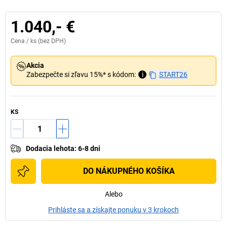
1.040,- €
Cena /
ks
(bez DPH)
Akcia
Zabezpečte si zľavu 15%* s kódom:
i
START26
KS
Dodacia lehota
:
6-8 dni
DO NÁKUPNÉHO KOŠÍKA
Alebo
Prihláste sa a získajte ponuku v 3 krokoch