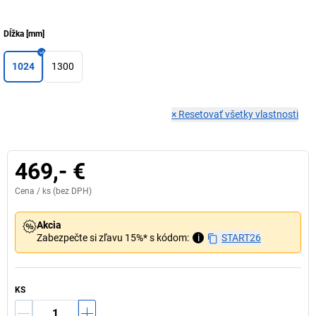
Dĺžka
[
mm
]
1024
1300
×
Resetovať všetky vlastnosti
469,- €
Cena /
ks
(bez DPH)
Akcia
Zabezpečte si zľavu 15%* s kódom:
i
START26
KS