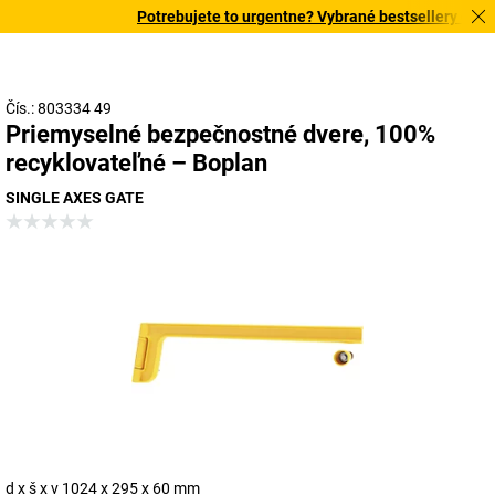
Potrebujete to urgentne? Vybrané bestsellery doruč
Čís.: 803334 49
Priemyselné bezpečnostné dvere, 100%
recyklovateľné – Boplan
SINGLE AXES GATE
d x š x v 1024 x 295 x 60 mm