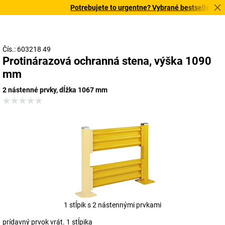
Potrebujete to urgentne? Vybrané bestsellery dor
Čís.: 603218 49
Protinárazová ochranná stena, výška 1090
mm
2 nástenné prvky, dĺžka 1067 mm
1 stĺpik s 2 nástennými prvkami
prídavný prvok vrát. 1 stĺpika