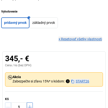
Vyhotovenie
prídavný prvok
základný prvok
×
Resetovať všetky vlastnosti
345,- €
Cena /
ks
(bez DPH)
Akcia
Zabezpečte si zľavu 15%* s kódom:
i
START26
KS