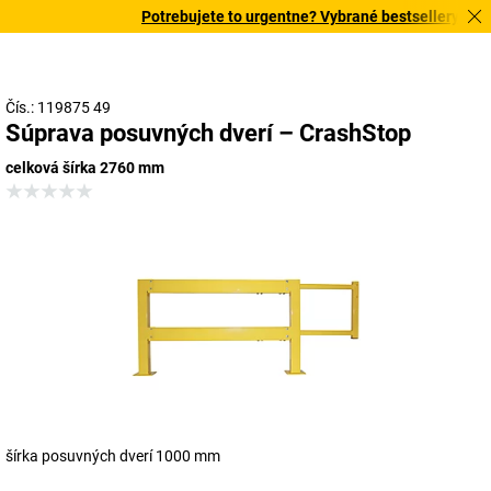
Potrebujete to urgentne? Vybrané bestsellery doruč
Čís.: 119875 49
Súprava posuvných dverí – CrashStop
celková šírka 2760 mm
šírka posuvných dverí 1000 mm