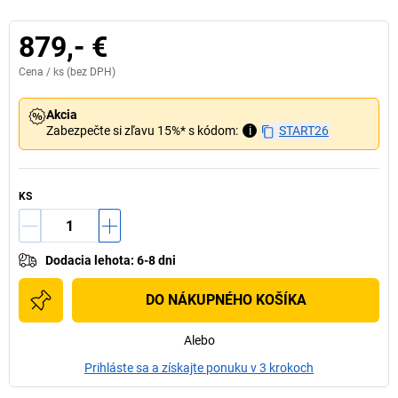
879,- €
Cena /
ks
(bez DPH)
Akcia
Zabezpečte si zľavu 15%* s kódom:
i
START26
KS
Dodacia lehota
:
6-8 dni
DO NÁKUPNÉHO KOŠÍKA
Alebo
Prihláste sa a získajte ponuku v 3 krokoch