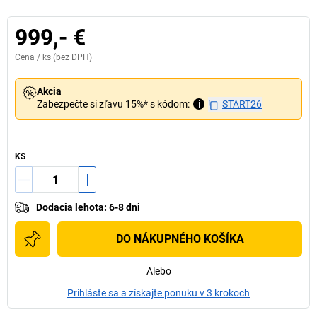
999,- €
Cena /
ks
(bez DPH)
Akcia
Zabezpečte si zľavu 15%* s kódom:
i
START26
KS
Dodacia lehota
:
6-8 dni
DO NÁKUPNÉHO KOŠÍKA
Alebo
Prihláste sa a získajte ponuku v 3 krokoch