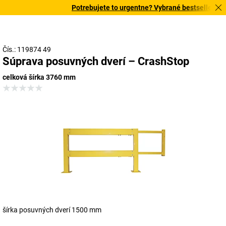
Potrebujete to urgentne? Vybrané bestsellery dor
Čís.: 119874 49
Súprava posuvných dverí – CrashStop
celková šírka 3760 mm
šírka posuvných dverí 1500 mm